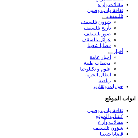
مقالات واراء
ثقافة وادب وفنون
تللسقف
شؤون تللسقف
تأريخ تللسقف
صور تللسقف
عوائل تللسقف
قضايا شعبنا
أخبار
أخبار عامة
محطات طبية
علوم و تکنلوجیا
ابطال الحرية
رياضة
حوارات وتقارير
ابواب الموقع
ثقافة وادب وفنون
كـتـاب ألموقع
مقالات وآراء
شؤون تللسقف
قضايا شعبنا