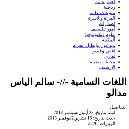
اخبار عامة
رياضة
منوعات عامة
المراة والاسرة
اصدارات
أمور تللسقف
علوم وتكنولوجيا
ألمكتبة
مبدعون وابطال الحرية
اغاني وفيديو
تعازي
محطات طبية
الارشيف
اللغات السامية -//- سالم الياس
مدالو
التفاصيل
انشأ بتاريخ: 23 أيلول/سبتمبر 2013
حدث بتاريخ: 16 تشرين2/نوفمبر 2013
الزيارات: 2226