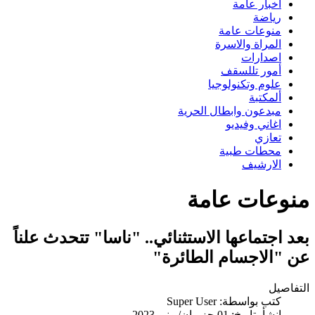
اخبار عامة
رياضة
منوعات عامة
المراة والاسرة
اصدارات
أمور تللسقف
علوم وتكنولوجيا
ألمكتبة
مبدعون وابطال الحرية
اغاني وفيديو
تعازي
محطات طبية
الارشيف
منوعات عامة
بعد اجتماعها الاستثنائي.. "ناسا" تتحدث علناً
عن "الاجسام الطائرة"
التفاصيل
كتب بواسطة:
Super User
انشأ بتاريخ: 01 حزيران/يونيو 2023