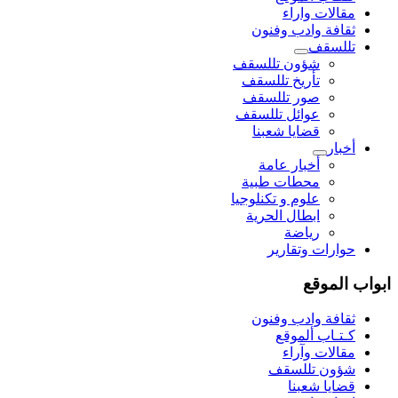
مقالات واراء
ثقافة وادب وفنون
تللسقف
شؤون تللسقف
تأريخ تللسقف
صور تللسقف
عوائل تللسقف
قضايا شعبنا
أخبار
أخبار عامة
محطات طبية
علوم و تکنلوجیا
ابطال الحرية
رياضة
حوارات وتقارير
ابواب الموقع
ثقافة وادب وفنون
كـتـاب ألموقع
مقالات وآراء
شؤون تللسقف
قضايا شعبنا