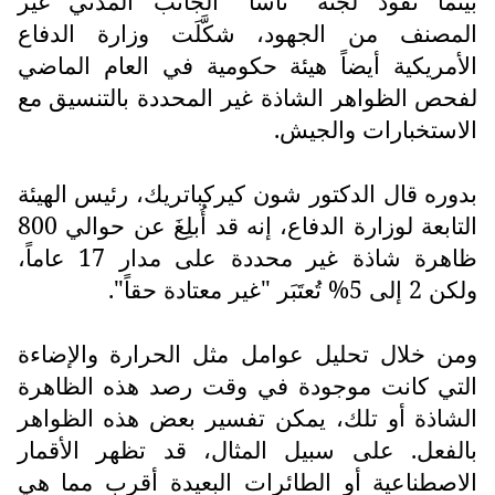
بينما تقود لجنة "ناسا" الجانب المدني غير
المصنف من الجهود، شكَّلَت وزارة الدفاع
الأمريكية أيضاً هيئة حكومية في العام الماضي
لفحص الظواهر الشاذة غير المحددة بالتنسيق مع
الاستخبارات والجيش.
بدوره قال الدكتور شون كيركباتريك، رئيس الهيئة
التابعة لوزارة الدفاع، إنه قد أُبلِغَ عن حوالي 800
ظاهرة شاذة غير محددة على مدار 17 عاماً،
ولكن 2 إلى 5% تُعتَبَر "غير معتادة حقاً".
ومن خلال تحليل عوامل مثل الحرارة والإضاءة
التي كانت موجودة في وقت رصد هذه الظاهرة
الشاذة أو تلك، يمكن تفسير بعض هذه الظواهر
بالفعل. على سبيل المثال، قد تظهر الأقمار
الاصطناعية أو الطائرات البعيدة أقرب مما هي