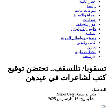
اخبار عامة
رياضة
منوعات عامة
المراة والاسرة
اصدارات
أمور تللسقف
علوم وتكنولوجيا
ألمكتبة
مبدعون وابطال الحرية
اغاني وفيديو
تعازي
محطات طبية
الارشيف
سقوبا/ تللسقف.. تحتضن توقيع
تب لشاعرات في عيدهن
تفاصيل
كتب بواسطة:
Super User
انشأ بتاريخ: 16 آذار/مارس 2025