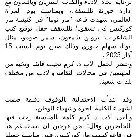
رعاية اتحاد الادباء والكتاب السريان وبالتعاون مع
دارة خورنة تللسقف، وبمناسبة يوم المرأة
لعالمي، شهدت قاعة "مار توما" في كنيسة مار
وركيس في تسقوبا/ تللسقف حفل توقيع كتب
لشاعرات: بروين شمعون، سمر صومو، منال
ابونا، سهام جبوري وذلك صباح يوم السبت 15
ذار 2025 .
حضر الحفل الاب د. كرم نجيب قاشا ونخبة من
لمهتمين في مجالات الثقافة والادب من مختلف
لدات شعبنا.
قد ابتدأت الاحتفالية بالوقوف دقيقة صمت
شهداء الكلمة الحرة وشهداء الوطن.
القى الاب د. كرم كلمة بالمناسبة رحب فيها
الحاضرين وقال: نحن فرحين ان نستقبلكم هنا
ي قاعة كنيسة مار كوركيس، فهي مناسبة جميلة