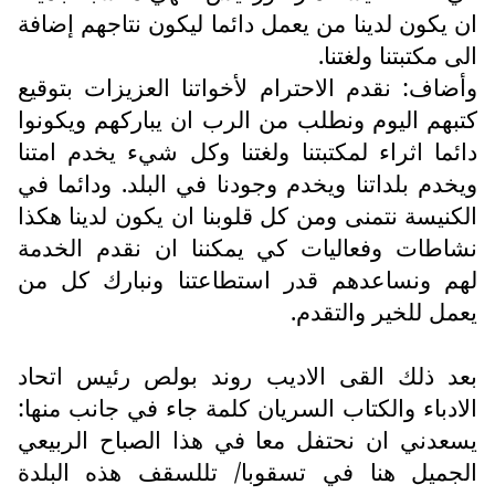
ن يكون لدينا من يعمل دائما ليكون نتاجهم إضافة
لى مكتبتنا ولغتنا.
أضاف: نقدم الاحترام لأخواتنا العزيزات بتوقيع
تبهم اليوم ونطلب من الرب ان يباركهم ويكونوا
ائما اثراء لمكتبتنا ولغتنا وكل شيء يخدم امتنا
يخدم بلداتنا ويخدم وجودنا في البلد. ودائما في
لكنيسة نتمنى ومن كل قلوبنا ان يكون لدينا هكذا
شاطات وفعاليات كي يمكننا ان نقدم الخدمة
هم ونساعدهم قدر استطاعتنا ونبارك كل من
عمل للخير والتقدم.
عد ذلك القى الاديب روند بولص رئيس اتحاد
لادباء والكتاب السريان كلمة جاء في جانب منها:
سعدني ان نحتفل معا في هذا الصباح الربيعي
لجميل هنا في تسقوبا/ تللسقف هذه البلدة