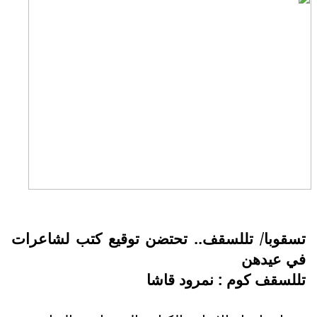
سقوبا/ تللسقف.. تحتضن توقيع كتب لشاعرات
ي عيدهن
للسقف كوم : نمرود قاشا