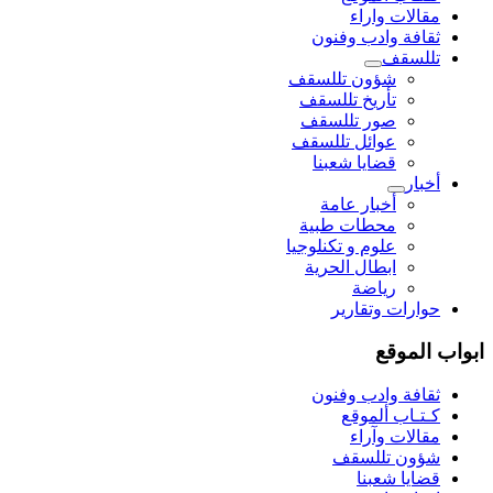
مقالات واراء
ثقافة وادب وفنون
تللسقف
شؤون تللسقف
تأريخ تللسقف
صور تللسقف
عوائل تللسقف
قضايا شعبنا
أخبار
أخبار عامة
محطات طبية
علوم و تکنلوجیا
ابطال الحرية
رياضة
حوارات وتقارير
واب الموقع
ثقافة وادب وفنون
كـتـاب ألموقع
مقالات وآراء
شؤون تللسقف
قضايا شعبنا