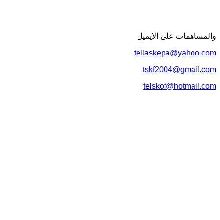
لمساهمات علی الایمیل
tellaskepa@yahoo.c
tskf2004@gmail.c
telskof@hotmail.c