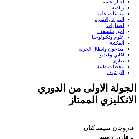
اخبار عامة
رياضة
منوعات عامة
المراة والاسرة
اصدارات
أمور تللسقف
علوم وتكنولوجيا
ألمكتبة
مبدعون وابطال الحرية
اغاني وفيديو
تعازي
محطات طبية
الارشيف
الجولة الاولى من الدوري
الانكليزي الممتاز
فاروجان سيساكيان
يرفان، ارمينيا