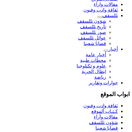
مقالات واراء
ثقافة وادب وفنون
تللسقف
شؤون تللسقف
تأريخ تللسقف
صور تللسقف
عوائل تللسقف
قضايا شعبنا
أخبار
أخبار عامة
محطات طبية
علوم و تکنلوجیا
ابطال الحرية
رياضة
حوارات وتقارير
ابواب الموقع
ثقافة وادب وفنون
كـتـاب ألموقع
مقالات وآراء
شؤون تللسقف
قضايا شعبنا