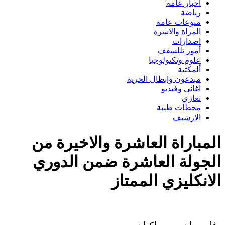
اخبار عامة
رياضة
منوعات عامة
المراة والاسرة
اصدارات
أمور تللسقف
علوم وتكنولوجيا
ألمكتبة
مبدعون وابطال الحرية
اغاني وفيديو
تعازي
محطات طبية
الارشيف
المباراة العاشرة والاخيرة من
الجولة العاشرة ضمن الدوري
الانكليزي الممتاز