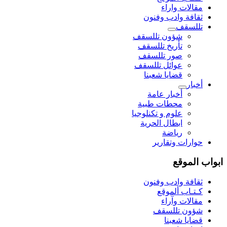
مقالات واراء
ثقافة وادب وفنون
تللسقف
شؤون تللسقف
تأريخ تللسقف
صور تللسقف
عوائل تللسقف
قضايا شعبنا
أخبار
أخبار عامة
محطات طبية
علوم و تکنلوجیا
ابطال الحرية
رياضة
حوارات وتقارير
ابواب الموقع
ثقافة وادب وفنون
كـتـاب ألموقع
مقالات وآراء
شؤون تللسقف
قضايا شعبنا