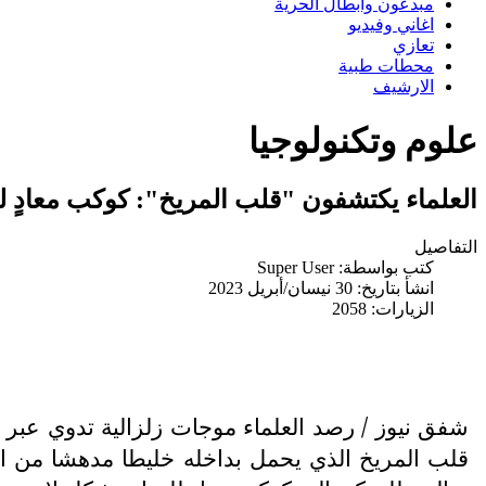
مبدعون وابطال الحرية
اغاني وفيديو
تعازي
محطات طبية
الارشيف
علوم وتكنولوجيا
العلماء يكتشفون "قلب المريخ": كوكب معادٍ 
التفاصيل
كتب بواسطة:
Super User
انشأ بتاريخ: 30 نيسان/أبريل 2023
الزيارات: 2058
شفق نيوز / رصد العلماء موجات زلزالية تدوي عبر ال
قلب المريخ الذي يحمل بداخله خليطا مدهشا من الع