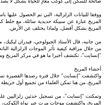
صالحة للسكن إلى كوكب معادٍ للحياة بشكل لا يصد
ووفقا للبيانات الزلزالية، التي تم الحصول عليها ب
المريخ عبارة عن سبيكة حديدية سائلة، مع خلط ك
المريخ بشكل أفضل، ولماذا يختلف عن الأرض.
من خلال مراقبة كيفية تأثر الموجات الزلزالية النا
"إنسايت"، نكتشف أخيرا ما هو في مركز المريخ وما 
أحشاء المريخ
واكتشفت "إنسايت" خلال فترة رصدها القصيرة نسبي
المريخ. من هنا تمكن العلماء من تجميع أول خريطة
وتمكنت "إنسايت"، من تسجيل حدثين زلزاليين على
المريخ، واكتشفت موجات مرت عبر نواة الكوكب، و