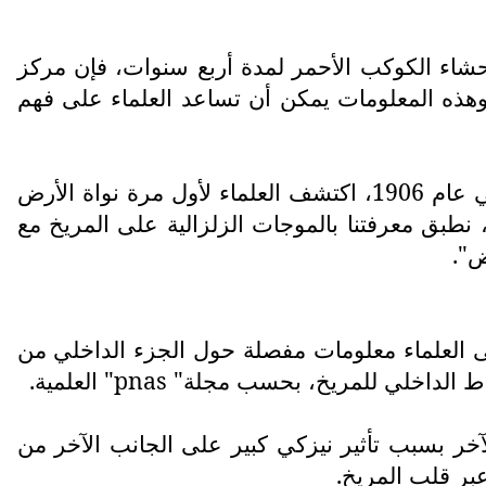
ت أحشاء الكوكب الأحمر لمدة أربع سنوات، فإن مركز
هذه المعلومات يمكن أن تساعد العلماء على فهم
من جانبه، قال الأستاذ الجيولوجي، فيدران ليكيك، من جامعة ماريلاند في الولايات المتحدة الأميركية: "في عام 1906، اكتشف العلماء لأول مرة نواة الأرض
، نطبق معرفتنا بالموجات الزلزالية على المريخ مع
ض".
ى العلماء معلومات مفصلة حول الجزء الداخلي من
شاط الداخلي للمريخ، بحسب مجلة"
pnas
" العلمية.
ر بسبب تأثير نيزكي كبير على الجانب الآخر من
ر قلب المريخ.