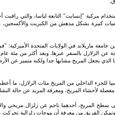
ق.
استخدام مركبة "إنسايت" التابعة لناسا، والتي راقب
ميات كبيرة بشكل مدهش من الكبريت والأكسجين، و
تجة عن الزلازل بالسفر عبرها. وبعد أكثر من مئة عام
الذي يجعل المريخ مشابها جدا ولكنه متميز عن الأر
ا للجزء الداخلي من المريخ مئات الزلازل، ما أعط
 مفصلة لأحشاء المريخ، ومعرفة المزيد عن حالة الن
 سطح المريخ، أحدهما ناجم عن زلزال مريخي والآخ
تمكن الفريق من معرفة أن موجات زلزالية تحركت عب