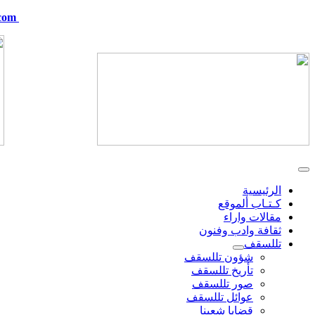
com
telskof@hotmail.com
الرئيسية
كـتـاب ألموقع
مقالات واراء
ثقافة وادب وفنون
تللسقف
شؤون تللسقف
تأريخ تللسقف
صور تللسقف
عوائل تللسقف
قضايا شعبنا