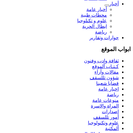
أخبار
أخبار عامة
محطات طبية
علوم و تکنلوجیا
ابطال الحرية
رياضة
حوارات وتقارير
ابواب الموقع
ثقافة وادب وفنون
كـتـاب ألموقع
مقالات وآراء
شؤون تللسقف
قضايا شعبنا
اخبار عامة
رياضة
منوعات عامة
المراة والاسرة
اصدارات
أمور تللسقف
علوم وتكنولوجيا
ألمكتبة