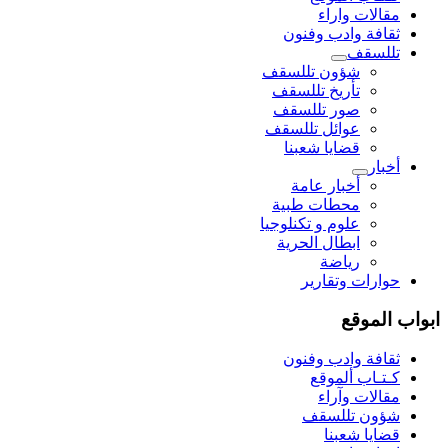
مقالات واراء
ثقافة وادب وفنون
تللسقف
شؤون تللسقف
تأريخ تللسقف
صور تللسقف
عوائل تللسقف
قضايا شعبنا
أخبار
أخبار عامة
محطات طبية
علوم و تکنلوجیا
ابطال الحرية
رياضة
حوارات وتقارير
ابواب الموقع
ثقافة وادب وفنون
كـتـاب ألموقع
مقالات وآراء
شؤون تللسقف
قضايا شعبنا