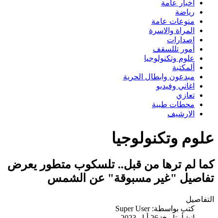
اخبار عامة
رياضة
منوعات عامة
المراة والاسرة
اصدارات
أمور تللسقف
علوم وتكنولوجيا
ألمكتبة
مبدعون وابطال الحرية
اغاني وفيديو
تعازي
محطات طبية
الارشيف
علوم وتكنولوجيا
كما لم ترها من قبل.. تلسكوب متطور يعرض
تفاصيل "غير مسبوقة" عن الشمس
التفاصيل
كتب بواسطة:
Super User
انشأ بتاريخ: 26 أيار 2023