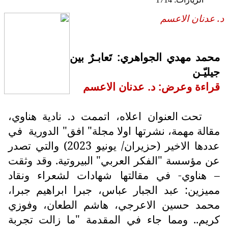
د. عدنان الاعسم
محمد مهدي الجواهري: تَعابـرٌ بين
جيليّـن
قراءة وعرض: د. عدنان الاعسم
تحت العنوان اعلاه، اتممت د. نادية هناوي،
مقالة مهمة، نشرتها اولا مجلة" افق" الدورية
في
عددها الاخير (حزيران/ يونيو 2023) والتي تصدر
عن مؤسسة "الفكر العربي" البيروتية. وقد وثقت
– هناوي- في مقالتها شهادات لشعراء ونقاد
مميزين: عبد الجبار عباس، جبرا ابراهيم جبرا،
محمد حسين الاعرجي، هاشم الطعان، وفوزي
كريم.. ومما جاء في المقدمة "ما زالت تجربة