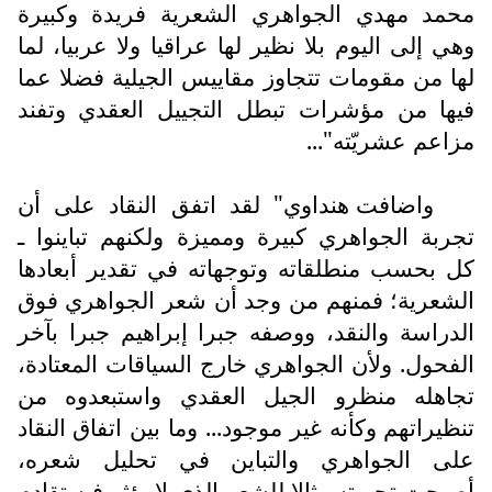
محمد مهدي الجواهري الشعرية فريدة وكبيرة
وهي إلى اليوم بلا نظير لها عراقيا ولا عربيا، لما
لها من مقومات تتجاوز مقاييس الجيلية فضلا عما
فيها من مؤشرات تبطل التجييل العقدي وتفند
مزاعم عشريّته"...
واضافت هنداوي" لقد اتفق النقاد على أن
تجربة الجواهري كبيرة ومميزة ولكنهم تباينوا ـ
كل بحسب منطلقاته وتوجهاته في تقدير أبعادها
الشعرية؛ فمنهم من وجد أن شعر الجواهري فوق
الدراسة والنقد، ووصفه جبرا إبراهيم جبرا بآخر
الفحول. ولأن الجواهري خارج السياقات المعتادة،
تجاهله منظرو الجيل العقدي واستبعدوه من
تنظيراتهم وكأنه غير موجود... وما بين اتفاق النقاد
على الجواهري والتباين في تحليل شعره،
أصبحت تجربته مثالا للشعر الذي لا يؤثر فيه تقادم