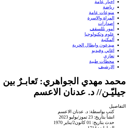
اخبار عامة
رياضة
منوعات عامة
المراة والاسرة
اصدارات
أمور تللسقف
علوم وتكنولوجيا
ألمكتبة
مبدعون وابطال الحرية
اغاني وفيديو
تعازي
محطات طبية
الارشيف
محمد مهدي الجواهري: تَعابـرٌ بين
جيليّـن// د. عدنان الاعسم
التفاصيل
كتب بواسطة:
د. عدنان الاعسم
انشأ بتاريخ: 23 تموز/يوليو 2023
حدث بتاريخ: 01 كانون2/يناير 1970
الزيارات: 1714