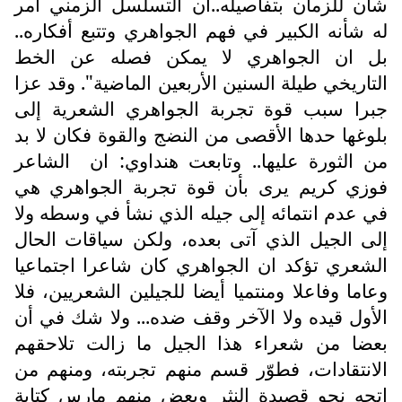
شأن للزمان بتفاصيله..ان التسلسل الزمني أمر
له شأنه الكبير في فهم الجواهري وتتبع أفكاره..
بل ان الجواهري لا يمكن فصله عن الخط
التاريخي طيلة السنين الأربعين الماضية". وقد عزا
جبرا سبب قوة تجربة الجواهري الشعرية إلى
بلوغها حدها الأقصى من النضج والقوة فكان لا بد
من الثورة عليها.. وتابعت هنداوي: ان
الشاعر
فوزي كريم يرى بأن قوة تجربة الجواهري هي
في عدم انتمائه إلى جيله الذي نشأ في وسطه ولا
إلى الجيل الذي آتى بعده، ولكن سياقات الحال
الشعري تؤكد ان الجواهري كان شاعرا اجتماعيا
وعاما وفاعلا ومنتميا أيضا للجيلين الشعريين، فلا
الأول قيده ولا الآخر وقف ضده... ولا شك في أن
بعضا من شعراء هذا الجيل ما زالت تلاحقهم
الانتقادات، فطوّر قسم منهم تجربته، ومنهم من
اتجه نحو قصيدة النثر وبعض منهم مارس كتابة