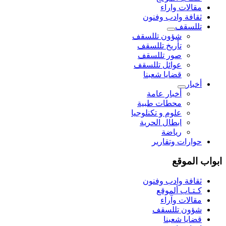
مقالات واراء
ثقافة وادب وفنون
تللسقف
شؤون تللسقف
تأريخ تللسقف
صور تللسقف
عوائل تللسقف
قضايا شعبنا
أخبار
أخبار عامة
محطات طبية
علوم و تکنلوجیا
ابطال الحرية
رياضة
حوارات وتقارير
ابواب الموقع
ثقافة وادب وفنون
كـتـاب ألموقع
مقالات وآراء
شؤون تللسقف
قضايا شعبنا