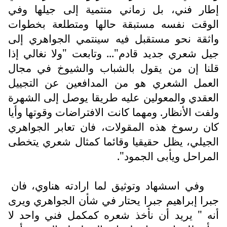
إطار فني، بل زماني منتمية إلى جيلها وفي
الوقت نفسه مستبقة حالها ومتطلعة بخطوات
واثقة نحو مستقبل فيه سينتمي الجواهري إلى
جيل شعري جديد قادم"... وتابعت "ولا نغالي إذا
قلنا إن من يقول بالشباب والشيوخ في مجال
العمل الشعري هو من المدافعين عن التجييل
العقدي والمعولين عليه طريقا يوصل إلى الشهرة
ولفت الأنظار. ومهما كانت الافتراضات وقوتها وأيا
كان رسوخ هذه المقولات، فان تعابر الجواهري
الجيلي، يظل حقيقيا وقائما كمثال شعري يتخطى
المراحل ويأبى الجمود".
وفي اسشهاد وتوثيق لما ارادته هناوي، فان
جبرا إبراهيم جبرا يحتار في شأن الجواهري ويرى
أنه " يريد أن نأخذ شعره كمكمل فني واحد لا