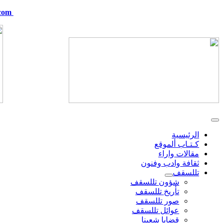
com
telskof@hotmail.com
الرئيسية
كـتـاب ألموقع
مقالات واراء
ثقافة وادب وفنون
تللسقف
شؤون تللسقف
تأريخ تللسقف
صور تللسقف
عوائل تللسقف
قضايا شعبنا