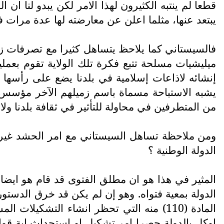
قطعا لم ينتبه الكثيرون لهذا الامر لكن يبدو لنا ان
يبتعد عنها، مثلما اعلن عن معارضته لها عدة مرات ف
فالسيستاني كما يلاحظ يتساهل كثيرا مع تصرفات زم
ميليشيات مسلحة تتبع فكرة تلك الولاية تقوم بعملي
إنشائه لاذاعات إسلامية في بلدنا يضع على رأسها
يشبه الاستباحة مسماة باسم زميلهم الآخر مؤسس ا
من المتطرفين في محاولة للتأثير في ثقافة بلدنا ول
ومن ملاحظة تساهل السيستاني مع امر الحشد غير ا
الدولة الوطنية ؟
المثير في هذا هو ان مطلق الفتوى قد قام هو ا
الدولة بمعية فتواه. وهو إن لم يكن قد خرق الدستو
المادة (110) منه التي تحظر انشاء التشك
اوكل بالدولة حصرا امر تشكيل او استحداث اية قوا