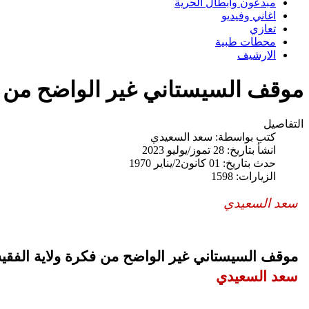
مبدعون وابطال الحرية
اغاني وفيديو
تعازي
محطات طبية
الارشيف
موقف السيستاني غير الواضح من فك
التفاصيل
كتب بواسطة:
سعد السعيدي
انشأ بتاريخ: 28 تموز/يوليو 2023
حدث بتاريخ: 01 كانون2/يناير 1970
الزيارات: 1598
سعد السعيدي
موقف السيستاني غير الواضح من فكرة ولاية الفقيه
سعد السعيدي