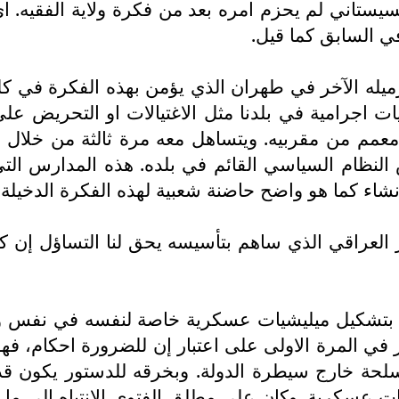
 السيستاني لم يحزم امره بعد من فكرة ولاية الفقيه.
ي السابق كما قيل.
يله الآخر في طهران الذي يؤمن بهذه الفكرة في كل م
ات اجرامية في بلدنا مثل الاغتيالات او التحريض ع
 معمم من مقربيه. ويتساهل معه مرة ثالثة من خلال 
لنظام السياسي القائم في بلده. هذه المدارس التي 
انشاء كما هو واضح حاضنة شعبية لهذه الفكرة الدخيلة.
لعراقي الذي ساهم بتأسيسه يحق لنا التساؤل إن كا
يضا بتشكيل ميليشيات عسكرية خاصة لنفسه في نفس 
ر في المرة الاولى على اعتبار إن للضرورة احكام، ف
يلات المسلحة خارج سيطرة الدولة. وبخرقه للدستور يكو
ت عسكرية. وكان على مطلق الفتوى الانتباه الى ما