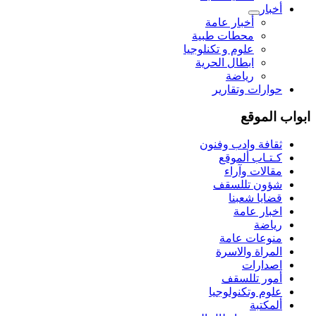
أخبار
أخبار عامة
محطات طبية
علوم و تکنلوجیا
ابطال الحرية
رياضة
حوارات وتقارير
ابواب الموقع
ثقافة وادب وفنون
كـتـاب ألموقع
مقالات وآراء
شؤون تللسقف
قضايا شعبنا
اخبار عامة
رياضة
منوعات عامة
المراة والاسرة
اصدارات
أمور تللسقف
علوم وتكنولوجيا
ألمكتبة