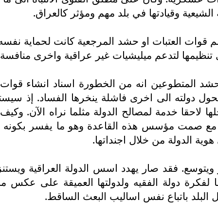
الشيعية وقيادتها في بلد مهم ومؤثر كالعراق.
وات العتبات او حشد المرجعية كانت لحماية نفسه هو 
تنظيمها لتدعم ميليشيات غير عراقية واخرى منافسة 
د المتطوعين انه من الخطورة اسناد انشاء قوات ع
ل دولته الى اخرى فاشلة ينخرها الفساد. إذ سيستغ
 لاحقا خدمة لمصالح الدولة مثلما نراه الآن. وكي
 مع صمت مؤسس هذه القاعدة وهو ما يفسر بكونه تو
وية الدولة من خلال اجنداتها.
ر ويتوسع. فقد صار يهدد اسس الدولة العراقية ويستن
لفكرة دولة الفقيه ولدولتها العميقة على عكس ما ي
ل البلد باتباع نفس اساليب البعث الساقط.