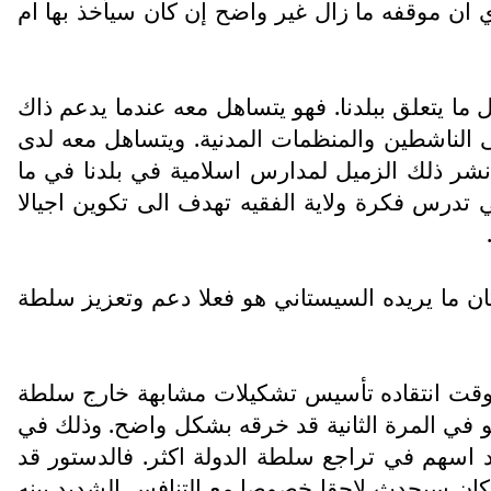
 اي ان موقفه ما زال غير واضح إن كان سيأخذ بها ام
ا يتعلق ببلدنا. فهو يتساهل معه عندما يدعم ذاك
لى الناشطين والمنظمات المدنية. ويتساهل معه لدى
نشر ذلك الزميل لمدارس اسلامية في بلدنا في ما
تدرس فكرة ولاية الفقيه تهدف الى تكوين اجيالا
ن ما يريده السيستاني هو فعلا دعم وتعزيز سلطة
وقت انتقاده تأسيس تشكيلات مشابهة خارج سلطة
هو في المرة الثانية قد خرقه بشكل واضح. وذلك في
ن قد اسهم في تراجع سلطة الدولة اكثر. فالدستور قد
 كان سيحدث لاحقا خصوصا مع التنافس الشديد بينه