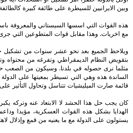
وبين الايرانيين للسيطرة على طائفة كبيرة كالطائفة 
هذه القوات التي اسسها السيستاني والمعروفة باسم ق
مع اخريات. وهذا مقابل قوات المتطوعين التي جرى 
ويلاحظ الجميع بعد نحو عشر سنوات من تشكيل حش
بتقويض النظام الديمقراطي وتفرغه من محتواه وتحو
مثلما نرى حصوله في بلدنا. وسيكون من الصعب حلها
الساندة هذه وهي التي تسيطر بمعيتها على الدولة
قائمة صارت الميليشيات تتناسل وتحاول التأثير على ه
كان يجب حل هذا الحشد لا الابتعاد عنه وتركه يكب
الهدايا بشكل هذه القوات العسكرية، مؤيدا وداعما 
يستولون على الدولة مع ما يعنيه من قمع وإذلال لاه