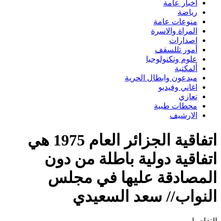
اخبار عامة
رياضة
منوعات عامة
المراة والاسرة
اصدارات
أمور تللسقف
علوم وتكنولوجيا
ألمكتبة
مبدعون وابطال الحرية
اغاني وفيديو
تعازي
محطات طبية
الارشيف
اتفاقية الجزائر العام 1975 هي
اتفاقية دولية باطلة من دون
المصادقة عليها في مجلس
النواب// سعد السعيدي
التفاصيل