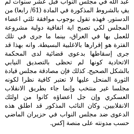
عبد الله في مجلس النواب قبل عشر سنوات لم
يفِ بالشروط المذكورة في المادة (61/ رابعا) من
الدستور. فهذه تقول بوجوب موافقة ثلثي اعضاء
المجلس لكي تصبح اية اتفاقية دولية مشروعة
للعمل بها في العراق، بينما ما جرى في تلك
الفترة هو إقرارها بالاغلبية البسيطة. وانه بهذا قد
جرى إسقاطها بدعوى قضائية لدى المحكمة
الاتحادية كونها لم تحظى بالتصديق النيابي
بالشكل الصحيح. كذلك فإن مصادقة مجلس قيادة
الثورة المنحل عليها لا تعتبر كافية نظرا لكونه
مجلسا غير منتخب وإنما جاء بطريق الانقلاب
العسكري وإن جل اعضاؤه كانوا من اولئك
الانقلابيين. وكان النائب المذكور قد اطلق هذه
الدعوى ضد مجلس النواب في حزيران الماضي
حسب مدونته على منصة إكس.