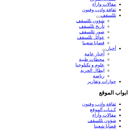
مقالات واراء
ثقافة وادب وفنون
تللسقف
شؤون تللسقف
تأريخ تللسقف
صور تللسقف
عوائل تللسقف
قضايا شعبنا
أخبار
أخبار عامة
محطات طبية
علوم و تکنلوجیا
ابطال الحرية
رياضة
حوارات وتقارير
ابواب الموقع
ثقافة وادب وفنون
كـتـاب ألموقع
مقالات وآراء
شؤون تللسقف
قضايا شعبنا