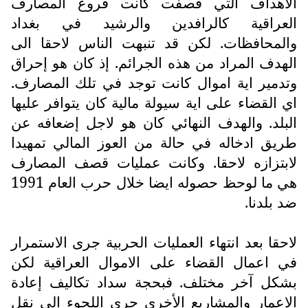
الاهداف التي قصفت كانت فروع المصارف
العراقية كالرافدين والرشيد في بغداد
والمحافظات. لكن قد تنبهت الناس لاحقا الى
الهدف المراد من هذه الجرائم. إذ كان هو إحراق
وتدمير اية اموال كانت توجد في تلك المصارف.
اي القضاء على اية سيولة مالية كان يتوافر عليها
البلد. والهدف النهائي كان هو لاجل إضعافه عن
طريق ادخاله في حالة من العوز المالي تمهيدا
لابتزازه لاحقا. وكانت عمليات قصف المصارف
هي ما لوحظ حصوله ايضا خلال حرب العام 1991
ضد بلدنا.
لاحقا بعد انتهاء العمليات الحربية جرى الاستمرار
في اعمال القضاء على الاموال العراقية لكن
بشكل آخر مختلف. فبحجة سداد تكاليف إعادة
الإعمار والمشاريع الأخرى جرى اللجوء الى نقل