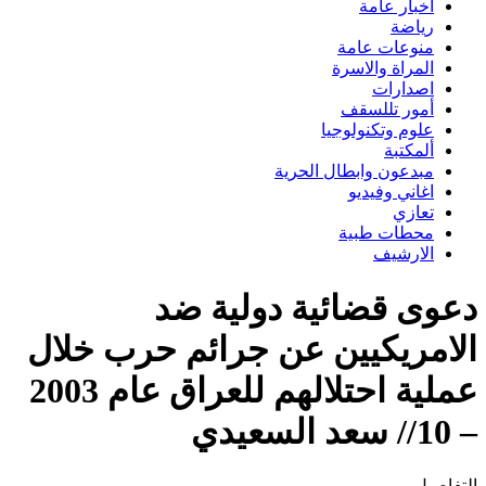
اخبار عامة
رياضة
منوعات عامة
المراة والاسرة
اصدارات
أمور تللسقف
علوم وتكنولوجيا
ألمكتبة
مبدعون وابطال الحرية
اغاني وفيديو
تعازي
محطات طبية
الارشيف
دعوى قضائية دولية ضد
الامريكيين عن جرائم حرب خلال
عملية احتلالهم للعراق عام 2003
– 10// سعد السعيدي
التفاصيل