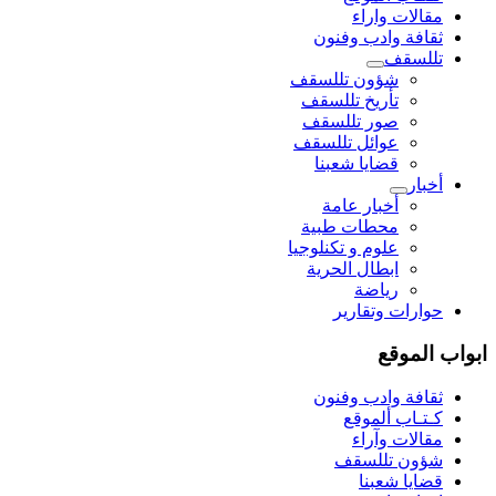
مقالات واراء
ثقافة وادب وفنون
تللسقف
شؤون تللسقف
تأريخ تللسقف
صور تللسقف
عوائل تللسقف
قضايا شعبنا
أخبار
أخبار عامة
محطات طبية
علوم و تکنلوجیا
ابطال الحرية
رياضة
حوارات وتقارير
ابواب الموقع
ثقافة وادب وفنون
كـتـاب ألموقع
مقالات وآراء
شؤون تللسقف
قضايا شعبنا