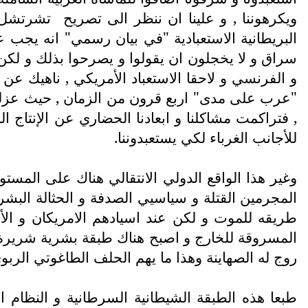
ويكرهوننا , و علينا ان ننظر الى تصريح
تشرتشل ر
البريطانية الاستعبادية "في بيان رسمي" انه يجب ع
سراق و لا يخجلون ان يقولوا و يصرحوا بذلك و لكن ا
و الفرنسي و لاحقا الاستعباد الأمريكي , ناهيك عن 
"عرب على مدى" اربع قرون من الزمان , حيث عزلونا 
, فتراكمت مشاكلنا و ابعادنا الحضاري عن الإنتاج الم
للأجانب الغرباء لكي يستعبدوننا.
وغير هذا الواقع الدولي الانتقالي هناك على المست
المجرمين القتلة و سياسيي الصدفة و الحثالة البشري
طريقه للموت و لكن عند اسيادهم الامريكان و ال
المسروقة للخارج و اصبح هناك طبقة بشرية شريرة شيط
روج له الصهاينة وهذا ما يهم الحلف الطاغوتي الربوي
طبعا هذه الطبقة الشيطانية السرطانية و النظام ا