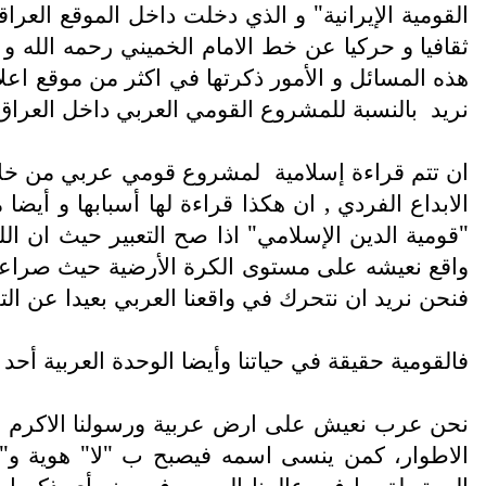
القومية الإيرانية" و الذي دخلت داخل الموقع الع
ثقافيا و حركيا عن خط الامام الخميني رحمه الله 
هذه المسائل و الأمور ذكرتها في اكثر من موقع اعلا
نريد
بالنسبة للمشروع القومي العربي داخل العراق
ان تتم قراءة إسلامية
لمشروع قومي عربي من خلال ا
الابداع الفردي , ان هكذا قراءة لها أسبابها و أيض
"قومية الدين الإسلامي" اذا صح التعبير حيث ان ال
واقع نعيشه على مستوى الكرة الأرضية حيث صراعات ا
فنحن نريد ان نتحرك في واقعنا العربي بعيدا عن الت
فالقومية حقيقة في حياتنا وأيضا الوحدة العربية أحد
نحن عرب نعيش على ارض عربية ورسولنا الاكرم محمد
الاطوار، كمن ينسى اسمه فيصبح ب "لا" هوية و"لا
المرتبطة بها في عالمنا العربي في منع أي ذكر او