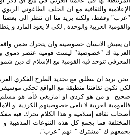
الإعلامية والثقافية مع ان الحلف الطاغوتي الربوي 
"عرب" وفقط، ولكنه يريد منا ان ننظر الى بعضنا ا
والقومية العربية والوحدة , لكي لا يعود المارد و ين
ان يعيش الانسان خصوصيته وان يتحرك ضمن واقعه
العربية ك "خصوصية" ليست قومية عنصر دموي ورا
المعرفي تتوحد فيه القومية مع الإسلام ك دين شمول
نحن نريد ان ننطلق مع تجديد الطرح الفكري العربي
لكي تكون ثقافتنا منطبقة مع الواقع تحكى موسيقى 
صحيح
و من هو كردي او امازيغي فأما هو مسلم ا
فالقومية العربية لا تلغى خصوصيتهم الكردية او الا
أصحاب ثقافة إسلامية و هذا الكلام تحرك فيه مفكري
المختلفة فما يجمع كل هذه التنوعات المذهبية و 
يجمعهم ك "مشترك " انهم "عرب".