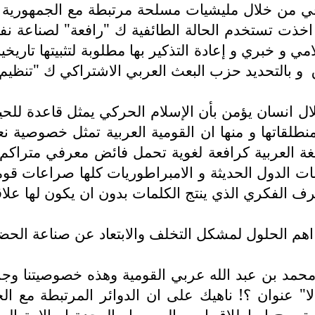
راقي من خلال مليشيات مسلحة مرتبطة مع الجمهورية 
و اخذت تستخدم الحالة الطائفية ك "رافعة" لصناعة ن
مي و خبري و إعادة التذكير بها مطلوبة لتثبيتها تاري
و بالتحديد حزب البعث العربي الاشتراكي ك "تنظيم"
نسان يؤمن بأن الإسلام الحركي يمثل قاعدة للحياة
ا منطلقاتها و منها ان القومية العربية تمثل خصوصية 
لغة العربية كرافعة لغوية تحمل فائض معرفي متراكم 
لدول الحديثة و الامبراطوريات كلها صراعات قومية ض
رف الفكري الذي ينتج الكلمات بدون ان يكون لها علاقة
 اهم الحلول لمشكل التخلف والابتعاد عن صناعة الحضارة
 بن عبد الله عربي القومية وهذه خصوصيتنا وجزء م
" عنوان ؟! ناهيك على ان الدوائر المرتبطة مع ا
 ترويج او إطلاق اسم العرب او الوحدة او الامة ال