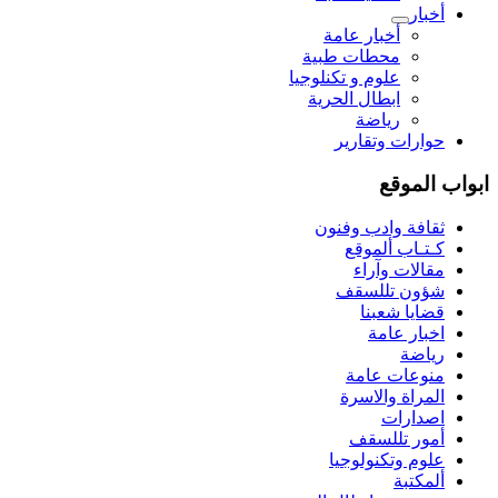
أخبار
أخبار عامة
محطات طبية
علوم و تکنلوجیا
ابطال الحرية
رياضة
حوارات وتقارير
ابواب الموقع
ثقافة وادب وفنون
كـتـاب ألموقع
مقالات وآراء
شؤون تللسقف
قضايا شعبنا
اخبار عامة
رياضة
منوعات عامة
المراة والاسرة
اصدارات
أمور تللسقف
علوم وتكنولوجيا
ألمكتبة