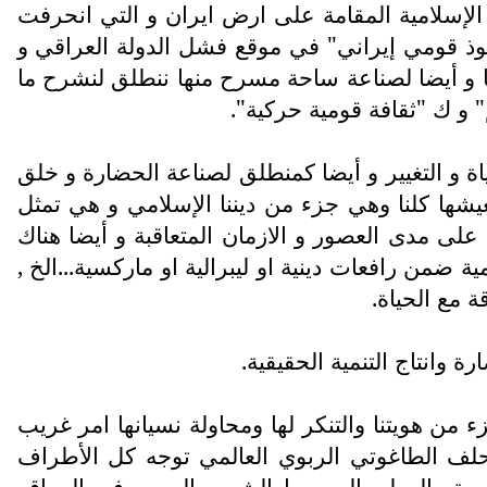
الإسلامية المقامة على ارض ايران و التي انحرفت
فوذ قومي إيراني" في موقع فشل الدولة العراقي و
خيا و أيضا لصناعة ساحة مسرح منها ننطلق لنشرح ما
 و ك "ثقافة قومية حركية".
 و التغيير و أيضا كمنطلق لصناعة الحضارة و خلق
نعيشها كلنا وهي جزء من ديننا الإسلامي و هي تمثل
على مدى العصور و الازمان المتعاقبة و أيضا هناك
من رافعات دينية او ليبرالية او ماركسية...الخ ,
 مع الحياة.
 وانتاج التنمية الحقيقية.
ن هويتنا والتنكر لها ومحاولة نسيانها امر غريب
لحلف الطاغوتي الربوي العالمي توجه كل الأطراف
عربية والوطن العربي اوالشعب العربي في المواقع