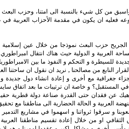
اسبق من كل شيء بالنسبة الى امتنا، وحزب البعث ا
فعليه ان يكون في مقدمة الأحزاب العربية في طر
 الجريح حزب البعث نموذجا من خلال عين إسلامية 
حة العربية و الدولية حيث هناك انتقال امبراطوري
يدة للسيطرة و التحكم و النفوذ ما بين الامبراطوريات
قرار النابع من مصالحنا , نريد ان نقول ان ساحتنا ال
جزاء جغرافية مع أخرى و إعادة انشاء دول جديدة
ي المستقبل؟ و خاصة ان ترتيبات ما بعد اتفاق سايس ب
وناهيك عن فقدان حتى القدرة صناعة دولة قطرية حقي
ة العربية و الحالة الحضارية الى مناطقنا مع تحقيق 
وبنا و سرقوا ثرواتنا و اسهموا في مشاريع التدمير
الثقافي او من خلال إعادة تقسيم مناطقنا العربية 
ة مأسي أخرى و مشاكل اكبر و عقدوا امورنا و هم لا 