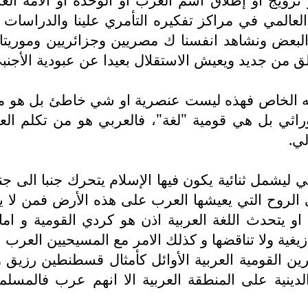
العالمي في مراكز تفكيره التأمري علينا والدراسات 
لبعض ونشاهد انفسنا ك مصريين وجزائريين وموريتانيي
طلق من جديد ويعيش الاستقلال بعيدا عن عبودية الأجنب
 الخاص فهذه ليست عنصرية او شي خاطئ بل هو من 
ثي بل هي قومية "لغة"، فالعربي هو من تكلم العر
ي.
 ليشمل ثنائية يكون فيها الإسلام يتحرك جنبا الى ج
الروح التي يعيشها العرب على هذه الأرض فمن لا يتو
و يتحدث اللغة العربية اذن هو كردي القومية و ا
مازيغية ولا تناقضها و كذلك الامر مع المسيحيين العر
ن القومية العربية الأوائل كأمثال قسطنطين رزيق و 
الدينية على المنطقة العربية الا انهم عرب فالمس