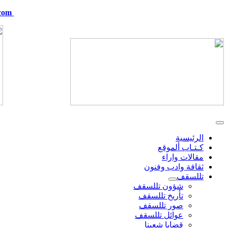
com
telskof@hotmail.com
الرئيسية
كـتـاب ألموقع
مقالات واراء
ثقافة وادب وفنون
تللسقف
شؤون تللسقف
تأريخ تللسقف
صور تللسقف
عوائل تللسقف
قضايا شعبنا