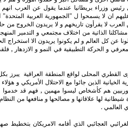
ئيس وزراء بريطانيا عندما يقول عن العرب انهم 
ليهم ان لا يسمحوا ل "الجمهورية العربية المتحدة" ا
لعرب لا يقرأون تاريخهم و لا يريدون الخروج من حالة 
مشاكلنا الذاتية من اختلاف مجتمعي و التدمير المنهج
عن كل العالم و لم يكونوا يريدون الا استخراج الحا
عرفي و الحركة التطبيقية في النمو و الازدهار , فلقد
وى القطري المحلى لواقع المنطقة العراقية
يبرز بك
ة الخيانية الذين جائوا مع الاحتلال الأمريكي و هؤلا
أوربيين هم كأشخاص ليسوا مهمين , فهم قد خدموا ا
انية لها علاقاتها و مصالحها و منافعها من النظام 
 العالمي .
لغرائبي العجائبي الذي أقامه الامريكان بتخطيط صه