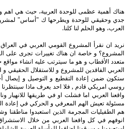
هناك أهمية عظمى للوحدة العربية، حيث هي اهم و
جدي وحقيقي للوحدة ويطرحها ك "أساس" لمشروعه 
العرب، وهو الحلم لنا كلنا.
نريد ان نقرأ المشروع القومي العربي في العراق
المشروع؟ و خاصة ان هناك تغييرات تجرى على السا
متعدد الأقطاب و هو ما سيترتب عليه انشاء مواقع جد
العربي الفاقدين للمشروع و للاستقلال الحقيقي و ال
ستكون ضمن إعادة التقطيع و التوصيل و إيصال أ
روسي امريكي قادم , فلا احد يعرف ماذا سينتظرنا ف
واقعنا العربي اما فشلت او في طريقها للانهيار 
مسئولة تعيش الهم المعرفي و الحركي في إعادة النهض
هم الطفيليات المجرمة الذين استعبدوا مناطقنا وشع
انوفهم في كل واقعنا العربي من خلال الاستشراق 
استعبدونا و سرقونا اضافوا للمأساة العربية الشامل