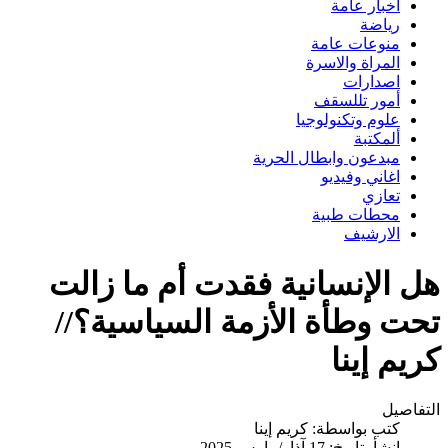
اخبار عامة
رياضة
منوعات عامة
المراة والاسرة
اصدارات
أمور تللسقف
علوم وتكنولوجيا
ألمكتبة
مبدعون وابطال الحرية
اغاني وفيديو
تعازي
محطات طبية
الارشيف
هل الإنسانية فقدت أم ما زالت
تحت وطأة الأزمة السياسية؟//
كريم إينا
التفاصيل
كتب بواسطة:
كريم إينا
انشأ بتاريخ: 17 آذار/مارس 2025