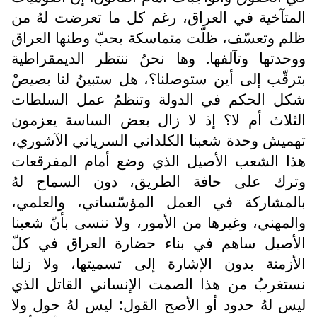
المتآخية في العراق، رغم كل ما تعرضت لهُ من
ظلم وتعسّف، ظلّت متماسكة بحبّ وطنها العراق
ووحدتها وتآلفها. وها نحنُ ننتظر الديمقراطية
بترقّب إلى أين ستوصلنا؟، هل ستبينُ لنا بصيصْ
شكل الحكم في الدولة وتنظمُ عمل السلطات
الثلاث أم لا؟ إذ لا زال بعض الساسة يعزمون
تهميش وحدة شعبنا الكلداني السرياني الآشوري،
هذا الشعب الأصيل الذي وضع أمام المفرقعات
وترك على حافة الطريق، دون السماح لهُ
بالمشاركة في العمل المؤسّساتي، والعلمي،
والمهني، وغيرها من الأمور، ولا ننسى بأنّ شعبنا
الأصيل ساهم في بناء حضارة العراق في كلّ
الأزمنة بدون الإشارة إلى تسميتها، ولا زلنا
نستغربُ من هذا الصمت الإنساني القاتل الذي
ليس لهُ حدود أو الأصح القول: ليس لهُ حول ولا