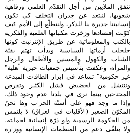
تنفق الملايين من أجل التقدّم العلمي ورفاهية
شعوبها، لنبتعد عن جدران التخلف كي تكون
إنسانيتنا جديرة بنا للذكر، ولنتطلّع إلى الأمم كيف
كوّنت إقتصادها وزخرت مكتباتها العلمية والفكرية
بالكتب والمعلوماتية عن طريق الإنترنيت كونها
حلحلت أزماتها السياسية وبدأت تهتم بفئة
الشباب والكهول والمسنين والأطفال والرجل
والمرأة، وعكفت بتأسيس جمعيات خيرية أهلية"
غير حكومية" تساعد في إبراز الطاقات المبدعة
وتنتشل من الحضيض فشل الكثير وتقرض
المحتاجين بينما نرى في بلدنا عدم وجود ذلك،
وإذا ما وجد فهو على أسنّة الحراب وها نحنُ
المكوّن الصغير (الأقليات في العراق) لا يلتمس
من الحكومة الرسمية ولو ذرّة إنسانية لحمايته،
ولا يتلقّى دعم من المنظمات الإنسانية ووزارة