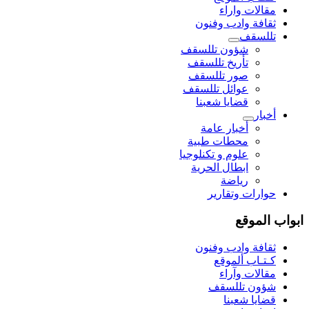
مقالات واراء
ثقافة وادب وفنون
تللسقف
شؤون تللسقف
تأريخ تللسقف
صور تللسقف
عوائل تللسقف
قضايا شعبنا
أخبار
أخبار عامة
محطات طبية
علوم و تکنلوجیا
ابطال الحرية
رياضة
حوارات وتقارير
ابواب الموقع
ثقافة وادب وفنون
كـتـاب ألموقع
مقالات وآراء
شؤون تللسقف
قضايا شعبنا