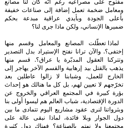
مفتوح على مصراعيه رغم أنّه كان لنا مصانع
ومعامل ضخمة تعمل إضافة إلى صناعات خفيفة
بأعلى الجودة وبأيدي عراقية مبدعة بحكم
ضميرها الإنساني، ولكن ماذا جرى لنا؟
لماذا تعطّلت المصانع والمعامل وقسم منها
إختفى؟. والآن ترانا نفتح الإستيراد بدل التصدير
وتتركنا العقول المدبّرة يا عراق؟. قسم منها
يذهب بالقتل بيد إرهابية والقسم الآخر يهاجر إلى
الخارج للعمل، وشبابنا لا زالوا عاطلين بعد
تخرّجهم لا تعيين لهم، بل كل ما هنالك هو إحداث
بؤرة كبيرة في المجتمع العراقي والخروج عن
الدورة الإقتصادية، شباب العالم هم ليسوا أولى بنا
وبثرواتنا لنرى عقود مشاريع اليوم تتمادى ما بين
دول الجوار وبلا فائدة، لماذا نبقى عالة على
مجتمعنا ولا نهتم بالصناعة؟ فهناك دول كثيرة