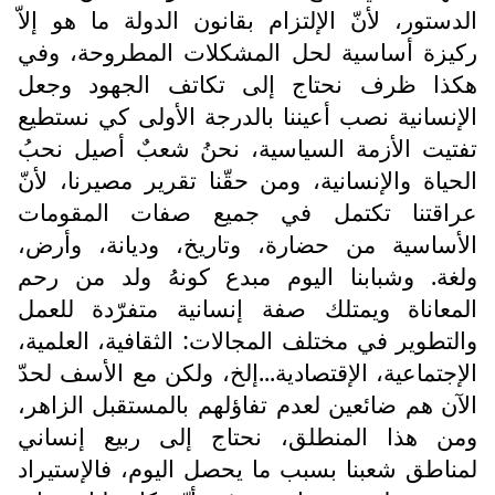
الدستور، لأنّ الإلتزام بقانون الدولة ما هو إلاّ
ركيزة أساسية لحل المشكلات المطروحة، وفي
هكذا ظرف نحتاج إلى تكاتف الجهود وجعل
الإنسانية نصب أعيننا بالدرجة الأولى كي نستطيع
تفتيت الأزمة السياسية، نحنُ شعبٌ أصيل نحبُ
الحياة والإنسانية، ومن حقّنا تقرير مصيرنا، لأنّ
عراقتنا تكتمل في جميع صفات المقومات
الأساسية من حضارة، وتاريخ، وديانة، وأرض،
ولغة. وشبابنا اليوم مبدع كونهُ ولد من رحم
المعاناة ويمتلك صفة إنسانية متفرّدة للعمل
والتطوير في مختلف المجالات: الثقافية، العلمية،
الإجتماعية، الإقتصادية...إلخ، ولكن مع الأسف لحدّ
الآن هم ضائعين لعدم تفاؤلهم بالمستقبل الزاهر،
ومن هذا المنطلق، نحتاج إلى ربيع إنساني
لمناطق شعبنا بسبب ما يحصل اليوم، فالإستيراد