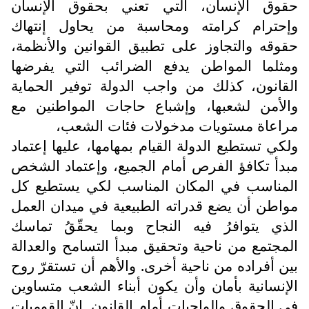
حقوق الإنسان، التي تعني بحقوق الإنسان
وإحترام كرامته ومحاسبة من يحاول إنتهاك
حقوقه والتجاوز على تطبيق القوانين والأنظمة،
ومثلما المواطن يدفع الضرائب التي يفرضها
القانون، كذلك من واجب الدولة توفير الحماية
والأمن لشعبها، وإشباع حاجات المواطنين مع
مراعاة مستويات مدخولات فئات الشعب،
ولكي تستطيع الدولة القيام بمهامها، عليها إعتماد
مبدأ تكافؤ الفرص أمام الجميع، وإعتماد الشخص
المناسب في المكان المناسب لكي يستطيع كل
مواطن أن يضع قدراته الطبيعية في ميدان العمل
الذي يتوافرُ فيه النجاح وبما يحقّقُ تماسك
المجتمع من ناحية وتحقيق مبدأ التسامح والعدالة
بين أفراده من ناحية أخرى. والأهم أن تستقرّ روح
الإنسانية بأمان وأن يكون أبناء الشعب متساوين
في الحقوق والواجبات أمام القانون. إنّ القوميات