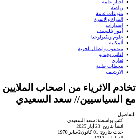
اخبار عامة
رياضة
منوعات عامة
المراة والاسرة
اصدارات
أمور تللسقف
علوم وتكنولوجيا
ألمكتبة
مبدعون وابطال الحرية
اغاني وفيديو
تعازي
محطات طبية
الارشيف
تخادم الاثرياء من اصحاب الملايين
مع السياسيين// سعد السعيدي
التفاصيل
كتب بواسطة:
سعد السعيدي
انشأ بتاريخ: 23 أيار 2025
حدث بتاريخ: 01 كانون2/يناير 1970
الزيارات: 1012