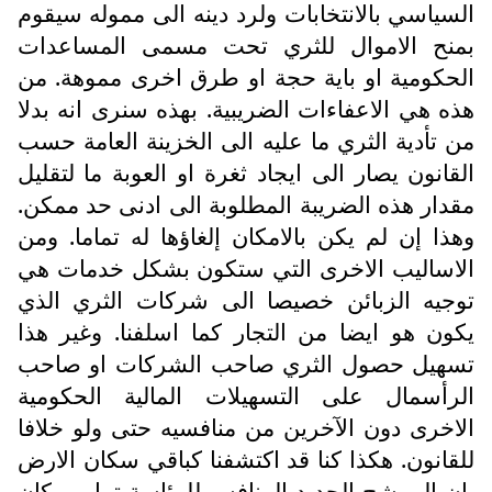
السياسي بالانتخابات ولرد دينه الى مموله سيقوم
بمنح الاموال للثري تحت مسمى المساعدات
الحكومية او باية حجة او طرق اخرى مموهة. من
هذه هي الاعفاءات الضريبية. بهذه سنرى انه بدلا
من تأدية الثري ما عليه الى الخزينة العامة حسب
القانون يصار الى ايجاد ثغرة او العوبة ما لتقليل
مقدار هذه الضريبة المطلوبة الى ادنى حد ممكن.
وهذا إن لم يكن بالامكان إلغاؤها له تماما. ومن
الاساليب الاخرى التي ستكون بشكل خدمات هي
توجيه الزبائن خصيصا الى شركات الثري الذي
يكون هو ايضا من التجار كما اسلفنا. وغير هذا
تسهيل حصول الثري صاحب الشركات او صاحب
الرأسمال على التسهيلات المالية الحكومية
الاخرى دون الآخرين من منافسيه حتى ولو خلافا
للقانون. هكذا كنا قد اكتشفنا كباقي سكان الارض
بان المرشح الجديد المنافس للرئاسة ترامب كان