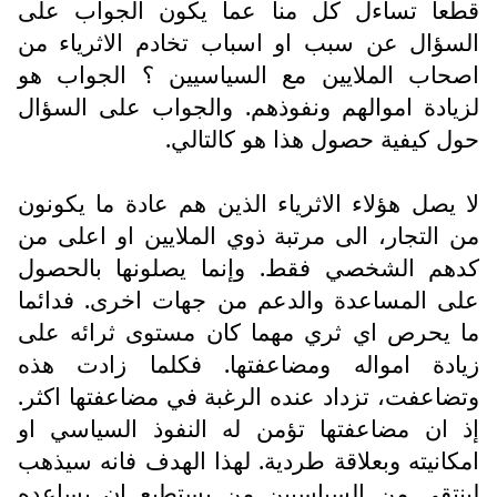
قطعا تساءل كل منا عما يكون الجواب على
السؤال عن سبب او اسباب تخادم الاثرياء من
اصحاب الملايين مع السياسيين ؟ الجواب هو
لزيادة اموالهم ونفوذهم. والجواب على السؤال
حول كيفية حصول هذا هو كالتالي.
لا يصل هؤلاء الاثرياء الذين هم عادة ما يكونون
من التجار، الى مرتبة ذوي الملايين او اعلى من
كدهم الشخصي فقط. وإنما يصلونها بالحصول
على المساعدة والدعم من جهات اخرى. فدائما
ما يحرص اي ثري مهما كان مستوى ثرائه على
زيادة امواله ومضاعفتها. فكلما زادت هذه
وتضاعفت، تزداد عنده الرغبة في مضاعفتها اكثر.
إذ ان مضاعفتها تؤمن له النفوذ السياسي او
امكانيته وبعلاقة طردية. لهذا الهدف فانه سيذهب
لينتقي من السياسيين من يستطيع ان يساعده