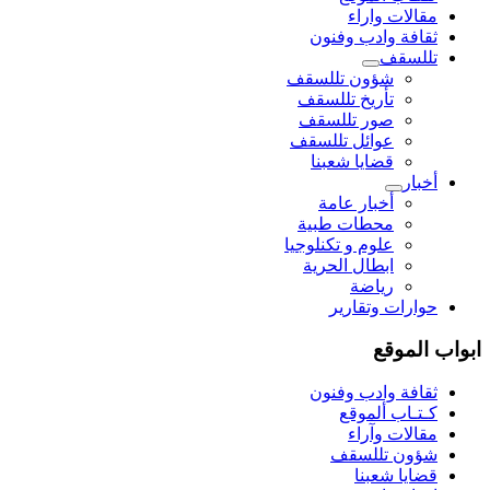
مقالات واراء
ثقافة وادب وفنون
تللسقف
شؤون تللسقف
تأريخ تللسقف
صور تللسقف
عوائل تللسقف
قضايا شعبنا
أخبار
أخبار عامة
محطات طبية
علوم و تکنلوجیا
ابطال الحرية
رياضة
حوارات وتقارير
ابواب الموقع
ثقافة وادب وفنون
كـتـاب ألموقع
مقالات وآراء
شؤون تللسقف
قضايا شعبنا