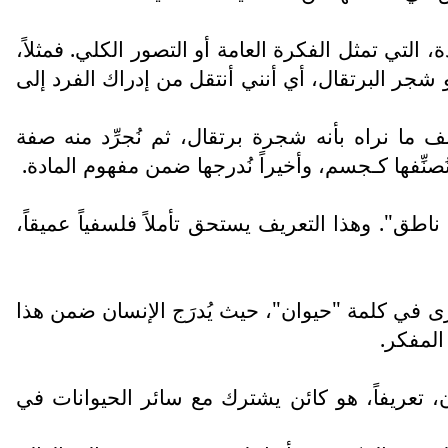
لتي تمثل الفكرة العامة أو التصور الكلي. فمثلاً،
 شجر البرتقال، أي أنني أنتقل من إدراك الفرد إلى
 ما نراه بأنه شجرة برتقال، ثم نُجرِّد منه صفة
نِّفها كـجسم، وأخيراً نُدرجها ضمن مفهوم المادة.
اطق". وهذا التعريف يستحق تأملاً فلسفياً عميقاً،
ى في كلمة "حيوان"، حيث يُدرَج الإنسان ضمن هذا
المفكر.
ن، تعريفاً، هو كائن يشترك مع سائر الحيوانات في