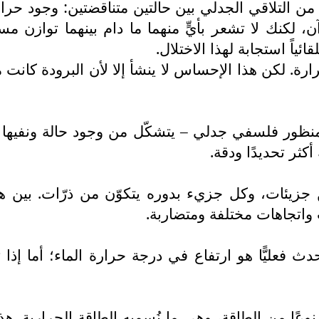
لّا من التلاقي الجدلي بين حالتين متناقضتين: وجود ح
لكنك لا تشعر بأيٍّ منهما ما دام بينهما توازن مستق
ياً استجابة لهذا الاختلال.
 لكن هذا الإحساس لا ينشأ إلا لأن البرودة كانت مو
 منظور فلسفي جدلي – يتشكّل من وجود حالة ونفيها 
كثر تحديدًا ودقة.
من جزيئات، وكل جزيء بدوره يتكوّن من ذرّات. بين 
 واتجاهات مختلفة ومتضاربة.
فعليًّا هو ارتفاع في درجة حرارة الماء؛ أما إذا ت
ه نوعًا من الطاقة، وهي ما نُسميه الطاقة الحرارية. 