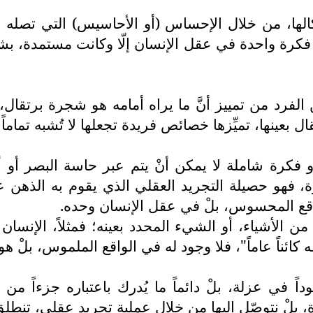
الها، من خلال الإحساس (أو الأحاسيس) التي تصله 
د فكرة واحدة في عقل الإنسان إلّا وكانت مستمدة، ب
الفرد من تمييز أنَّ ما يراه أمامه هو شجرة برتقال
ل بعينها، تميِّزها خصائص فريدة تجعلها لا تُشبه تماما
 فكرة شاملة لا يمكن أنْ يتم عبر حاسة البصر أو أي
، فهو حصيلة التجريد العقلي الذي يقوم به الذهن
 الواقع المحسوس، بلْ في عقل الإنسان وحده.
ن من الأشياء، أو الشيء المحدد بعينه؛ فمثلاً، الإن
كائناً عاماً"، فلا وجود له في الواقع الملموس، بلْ ه
 في عزلة، بلْ دائماً ما يُدرك باعتباره جزءاً من ك
ة، بلْ نتوصّل إليها من خلال عملية تجريد عقلي، تنط