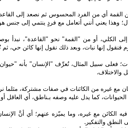
القمة أي من الفرد المحسوس ثم نصعد إلى القاعدة، ا
ل؛ وهذا يعني أنني أتعامل مع فردٍ ينتمي إلى جنس هو
لى الكلي، أو من "القمة" نحو "القاعدة"، نبدأ بوصف
نقول إنها نبات، وبعد ذلك نقول إنها كائن حي، ثم نُص
 فعلى سبيل المثال، نُعرِّف "الإنسان" بأنه "حيوان ن
ل والاختلاف.
سان مع غيره من الكائنات في صفات مشتركة، مثلما نر
 الحيوانات، كما يدل عليه وصفه بـناطق، أي العاقل أو 
 الكائن مع غيره، وما يميّزه عنهم؛ أي أنَّ الإنسا
 النطق والتفكير.