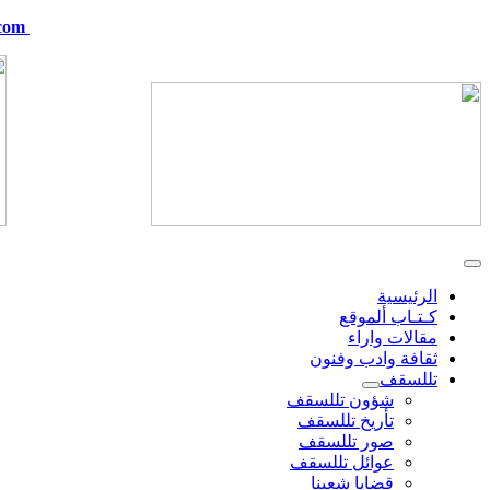
com
telskof@hotmail.com
الرئيسية
كـتـاب ألموقع
مقالات واراء
ثقافة وادب وفنون
تللسقف
شؤون تللسقف
تأريخ تللسقف
صور تللسقف
عوائل تللسقف
قضايا شعبنا