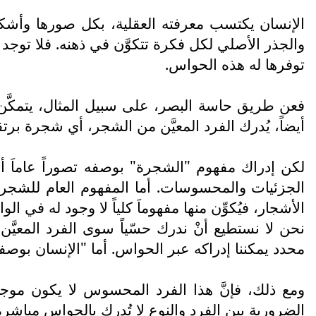
الإنسان يكتسب معرفته العقلية، بكل صورها وأشك
والجذر الأصلي لكل فكرة تتكوَّن في ذهنه. فلا توج
توفرها له هذه الحواس.
فعن طريق حاسة البصر، على سبيل المثال، يتمكَّن 
أيضاً، يُدرك الفرد المعيَّن من الشجر، أي شجرة برتقا
لكن إدراك مفهوم "الشجرة" بوصفه تصوراً عاماَ أو
الجزئيات والمحسوسات. أما المفهوم العام للشجرة
الأشجار، فيُكوِّن منها مفهوماَ كلياً لا وجود له في
نحن لا نستطيع أنْ ندرك حسّياً سوى الفرد المعيَّ
محدد يمكننا إدراكه عبر الحواس. أما "الإنسان بوصفه 
ومع ذلك، فإنَّ هذا الفرد المحسوس لا يكون موجوداً
الضرورية بين الفرد والنوع لا تُدرك بالحواس مباشر