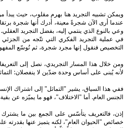
ويمكن تشبيه التجريد هنا بهرم مقلوب، حيث يبدأ من 
عندما أرى الآن شجرةً معينة، أدرك أنها شجرة برتقا
وعي بالنوع الذي ينتمي إليه، بفضل التجريد العقلي.
في عملية التجريد الفكري التي تتّجه من الجزئي إ
التخصيص فنقول إنها مجرد شجرة، ثم نُوسّع المفهوم ف
ومن خلال هذا المسار التجريدي، نصل إلى التعريفات؛
لأنه يُبنى على أساس وحدة ضدّين لا ينفصلان: التماث
ففي هذا السياق، يشير "التماثل" إلى اشتراك الإن
الجنس العام. أما "الاختلاف"، فهو ما يميّزه عن بقية
إذن، فالتعريف يتأسّس على الجمع بين ما يشترك فيه
خصائص "الحيوان العام"، لكنه يتميز عنها بقدرته على