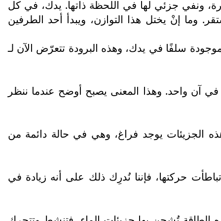
رارة، ونفي جزئي لها في اللحظة ذاتها. يدك، في كل
ر. وما إنْ يختل هذا التوازن، ويبدأ أحد الطرفين
جودة سلفًا في يدك، وهذه البرودة تتعرّض الآن لـ
في آن واحد. وهذا المعنى يصبح أوضح عندما ننظر
هذه الجزيئات يوجد فراغ، وهي في حالة دائمة من
باطأت حركتها، فإننا نُدرِك ذلك على أنه زيادة في
هذه الطاقة تُشحن بها جزيئات الماء، فتنشط وتتحرك