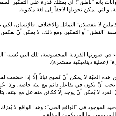
الحيوانات بأنه "ناطق"؛ أي يمتلك قدرة على التفكير الم
التي يمكن تحويلها لاحقاً إلى لغة مكتوبة.
لين لا ينفصلان: التماثل والاختلاف. فالإنسان، لكي يك
"النطق" أو التفكير. ومع ذلك، لا يمكن أنْ نعكس ه
ياء في صورتها الفردية المحسوسة، تلك التي تُشبه "ال
ة" (عملية ديناميكية مستمرة).
هذه الحبّة لا يمكن أنْ تُصبح نباتاً إلّا إذا خضعت
. يجب أنْ تكون في تفاعل دائم مع بيئة خاصة. وإذا عُ
الفرد لا يُمكن أنْ يوجد إلّا ككائن متفاعل مع بيئته، ي
د الموجود في "الواقع الحي"؛ وهذا الواقع لا يُدرَك 
لتي ننتهي بها إلى تكوين المفاهيم.