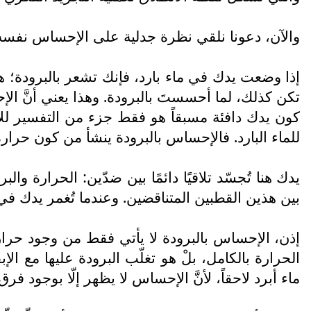
والآن، دعونا نلقي نظرة جدلية على الإحساس نفس
إذا وضعت يدك في ماء بارد، فإنك تشعر بالبرودة؛ هذا
تكن كذلك، لما أحسستَ بالبرودة. وهذا يعني أنَّ الإ
كون يدك دافئة مسبقاً هو فقط جزء من التفسير للإح
للماء البارد. فالإحساس بالبرودة ينشأ من كون حرارة يدك
يدك هنا تُجسّد تلاقيًا دائمًا بين ضدّين: الحرارة و
بين هذين القطبين المتناقضين. وعندما تُغمر يدك في ال
إذن، الإحساس بالبرودة لا يأتي فقط من وجود حرار
الحرارة بالكامل، بلْ هو تغلّب البرودة عليها مع ا
ماء أبرد لاحقاً، لأنَّ الإحساس لا يظهر إلّا بوجود فر