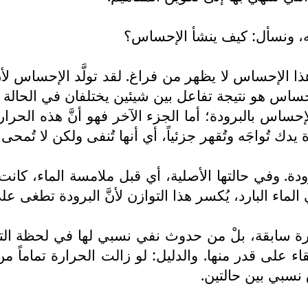
ه، ونسأل: كيف ينشأ الإحساس؟
 الإحساس لا يظهر من فراغ. لقد تولَّد الإحساس لأنَّ
حساس هو نتيجة تفاعل بين شيئين يختلفان في الحالة أو 
ساس بالبرودة؛ أما الجزء الآخر فهو أنَّ هذه الحرار
 تُواجَه وتُقهر جزئياً، أي أنها تُنفى ولكن لا تُمحى كل
البرودة. وفي حالتها الأصلية، أي قبل ملامسة الماء، ك
ماء البارد، يُكسر هذا التوازن لأنَّ البرودة تطغى على
ة سابقة، بلْ من حدوث نفي نسبي لها في لحظة التل
لإبقاء على قدر منها. والدليل: لو زالت الحرارة تم
ق نسبي بين حالتين.