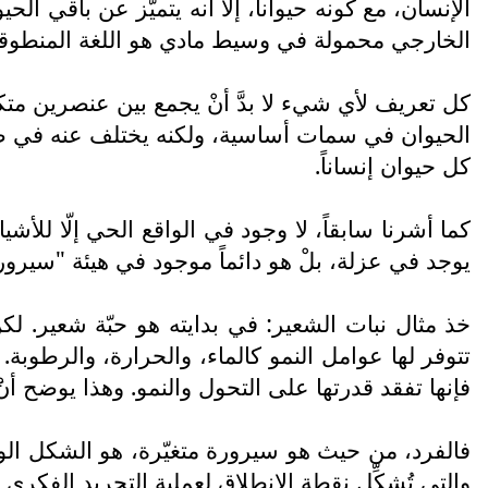
الإنسان، مع كونه حيواناً، إلّا أنه يتميّز عن باقي 
الخارجي محمولة في وسيط مادي هو اللغة المنطوقة، و
كل تعريف لأي شيء لا بدَّ أنْ يجمع بين عنصرين متكام
الحيوان في سمات أساسية، ولكنه يختلف عنه في صفة 
كل حيوان إنساناً.
كما أشرنا سابقاً، لا وجود في الواقع الحي إلّا للأش
يوجد في عزلة، بلْ هو دائماً موجود في هيئة "سيرور
خذ مثال نبات الشعير: في بدايته هو حبّة شعير. لكن 
تتوفر لها عوامل النمو كالماء، والحرارة، والرطوبة
فإنها تفقد قدرتها على التحول والنمو. وهذا يوضح أنَْ 
فالفرد، من حيث هو سيرورة متغيّرة، هو الشكل الوحي
والتي تُشكِّل نقطة الانطلاق لعملية التجريد الفكري ا