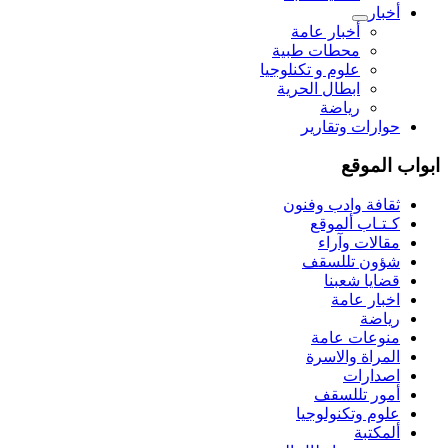
أخبار
أخبار عامة
محطات طبية
علوم و تکنلوجیا
ابطال الحرية
رياضة
حوارات وتقارير
ابواب الموقع
ثقافة وادب وفنون
كـتـاب ألموقع
مقالات وآراء
شؤون تللسقف
قضايا شعبنا
اخبار عامة
رياضة
منوعات عامة
المراة والاسرة
اصدارات
أمور تللسقف
علوم وتكنولوجيا
ألمكتبة