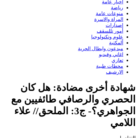
اخبار عامة
رياضة
منوعات عامة
المراة والاسرة
اصدارات
أمور تللسقف
علوم وتكنولوجيا
ألمكتبة
مبدعون وابطال الحرية
اغاني وفيديو
تعازي
محطات طبية
الارشيف
شهادة أخرى مضادة: هل كان
الحصري والرصافي طائفيين مع
الجواهري؟- ج3: الملحق// علاء
اللامي
التفاصيل