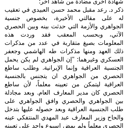
شهادة أخرى مضادة من شاهد آخر:
ذكر د. رعد مقبل محمد حسن العبيدي في تعقيب
له على مقالتي الأخيرة، بخصوص جنسية
الجواهري والأزمة التي حدثت بينه وبين الحصري
الآتي، وبحسب المعقب فقد وردت هذه
المعلومات بصيغ متقاربة في عدد من مذكرات
ذلك العهد ومنها مذكرات طه الهاشمي وجعفر
العسكري وغيرهما: "إن الجواهري لم يكن يحمل
الجنسية العراقية وإنما الإيرانية. وطلب ساطع
الحصري من الجواهري ان يتجنس بالجنسية
العراقية ليتمكن من تعيينه معلماً، لأن ساطع
الحصري كان مدير المعارف العام. وبعد مجادلة
بين الجواهري والحصري وافق الجواهري على
طلب الجنسية العراقية وبعد حصوله عليها بتدخل
والحاح وزير المعارف عبد المهدي المنتفكي عينه
الحصري معلماً ولم يمض اسبوع واحد على تعيينه