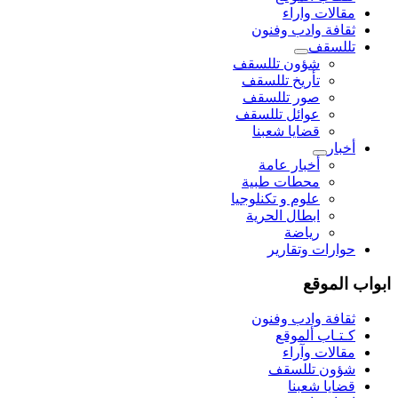
مقالات واراء
ثقافة وادب وفنون
تللسقف
شؤون تللسقف
تأريخ تللسقف
صور تللسقف
عوائل تللسقف
قضايا شعبنا
أخبار
أخبار عامة
محطات طبية
علوم و تکنلوجیا
ابطال الحرية
رياضة
حوارات وتقارير
ابواب الموقع
ثقافة وادب وفنون
كـتـاب ألموقع
مقالات وآراء
شؤون تللسقف
قضايا شعبنا