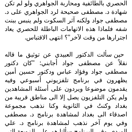
الحصري بالطائفية ومحاربة الجواهري ولو لم تكن
شهادة د. مصطفى صحيحة لرد الجواهري على د.
مصطفى جواد ولكنه آثر السكوت ولم ينبس ببنت
شفه فلماذا هذه الاتهامات الباطلة للحصري يعاد
اجترارها من وقت لآخر"؟ انتهى الاقتباس.
حين سألت الدكتور العبيدي عن توثيق ما قاله
نقلاً عن مصطفى جواد أجابني: "كان دكتور
مصطفى جواد وفؤاد عباس ودكتور حسين أمين
يظهرون في برنامج تلفزيوني أسبوعي وفيه
يقدمون موضوعا ويردون على أسئلة المشاهدين
ولم يكن التلفزيون يصل إلا الى مناطق قريبة من
بغداد وكنتُ في الثانوية وكنا نذهب مجموعة
اصدقاء الى بغداد لمشاهدة برنامج د. مصطفى
وفي يوم آخر نذهب لمشاهدة برنامج د. علي
الوردي. وفي البرنامج سألنا هم على الزوبعة التي