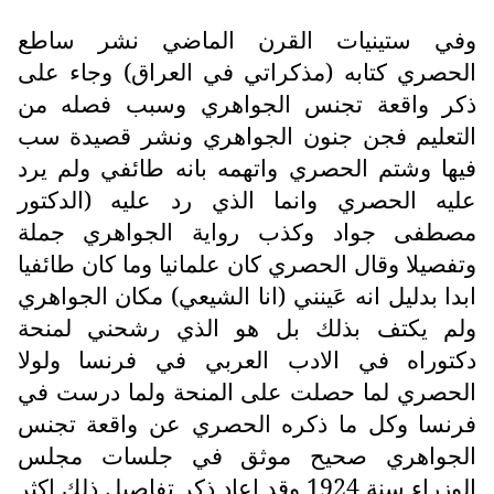
وفي ستينيات القرن الماضي نشر ساطع
الحصري كتابه (مذكراتي في العراق) وجاء على
ذكر واقعة تجنس الجواهري وسبب فصله من
التعليم فجن جنون الجواهري ونشر قصيدة سب
فيها وشتم الحصري واتهمه بانه طائفي ولم يرد
عليه الحصري وانما الذي رد عليه (الدكتور
مصطفى جواد وكذب رواية الجواهري جملة
وتفصيلا وقال الحصري كان علمانيا وما كان طائفيا
ابدا بدليل انه عَينني (انا الشيعي) مكان الجواهري
ولم يكتف بذلك بل هو الذي رشحني لمنحة
دكتوراه في الادب العربي في فرنسا ولولا
الحصري لما حصلت على المنحة ولما درست في
فرنسا وكل ما ذكره الحصري عن واقعة تجنس
الجواهري صحيح موثق في جلسات مجلس
الوزراء سنة 1924 وقد اعاد ذكر تفاصيل ذلك اكثر