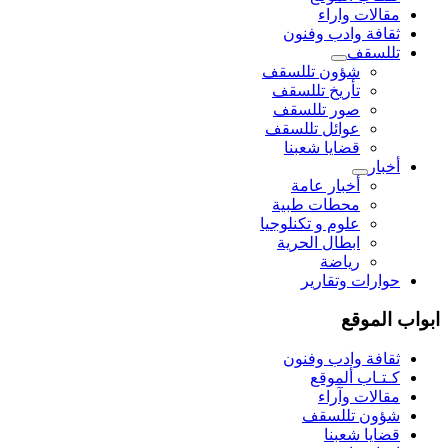
مقالات واراء
ثقافة وادب وفنون
تللسقف
شؤون تللسقف
تأريخ تللسقف
صور تللسقف
عوائل تللسقف
قضايا شعبنا
أخبار
أخبار عامة
محطات طبية
علوم و تکنلوجیا
ابطال الحرية
رياضة
حوارات وتقارير
ابواب الموقع
ثقافة وادب وفنون
كـتـاب ألموقع
مقالات وآراء
شؤون تللسقف
قضايا شعبنا