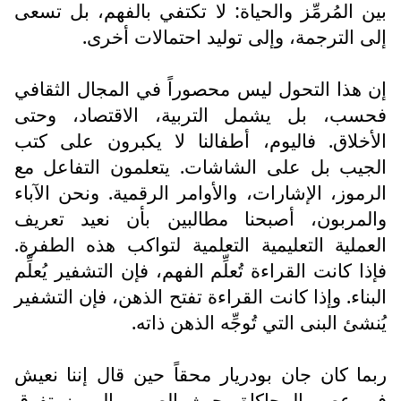
بين المُرمِّز والحياة: لا تكتفي بالفهم، بل تسعى
إلى الترجمة، وإلى توليد احتمالات أخرى.
إن هذا التحول ليس محصوراً في المجال الثقافي
فحسب، بل يشمل التربية، الاقتصاد، وحتى
الأخلاق. فاليوم، أطفالنا لا يكبرون على كتب
الجيب بل على الشاشات. يتعلمون التفاعل مع
الرموز، الإشارات، والأوامر الرقمية. ونحن الآباء
والمربون، أصبحنا مطالبين بأن نعيد تعريف
العملية التعليمية التعلمية لتواكب هذه الطفرة.
فإذا كانت القراءة تُعلِّم الفهم، فإن التشفير يُعلِّم
البناء. وإذا كانت القراءة تفتح الذهن، فإن التشفير
يُنشئ البنى التي تُوجِّه الذهن ذاته.
ربما كان جان بودريار محقاً حين قال إننا نعيش
في عصر المحاكاة، حيث الصور والرموز تفوق