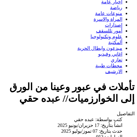
اخبار عامة
رياضة
منوعات عامة
المراة والاسرة
اصدارات
أمور تللسقف
علوم وتكنولوجيا
ألمكتبة
مبدعون وابطال الحرية
اغاني وفيديو
تعازي
محطات طبية
الارشيف
تأملات في عبور وعينا من الورق
إلى الخوارزميات// عبده حقي
التفاصيل
كتب بواسطة:
عبده حقي
انشأ بتاريخ: 17 حزيران/يونيو 2025
حدث بتاريخ: 07 تموز/يوليو 2025
الزيارات: 952