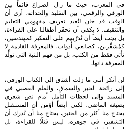
في المغرب، حيث ما زال الصراع قائماً بين
الورقي والرقمي، بين التقليد والحداثة، أرى أن
الوقت قد حان لنُعيد تعريف مفهومي التعليم
والتثقيف. لا يكفي أن نحفّز أطفالنا على القراءة،
بل يجب أيضاً أن نُدرّبهم على التفكير كمهندسين،
كمُشفِّرين، كصانعي أدوات. فالمعرفة القادمة لا
تأتي فقط من الكتب، بل من فهم البنية التي تولِّد
المعرفة ذاتها.
لن أنكر أنني ما زلت أشتاق إلى الكتاب الورقي،
إلى رائحة الحبر والسماق، والقلم القصبي في
المسيد وإلى لحظات التأمل أمام نص شعري
بصيغة الماضي. لكني أيضاً أؤمن أن المستقبل
يحتاج منا أكثر من الحنين. يحتاج منا أن نُدرك أن
التشفير، في جوهره، ليس قتلًا للقراءة، بل