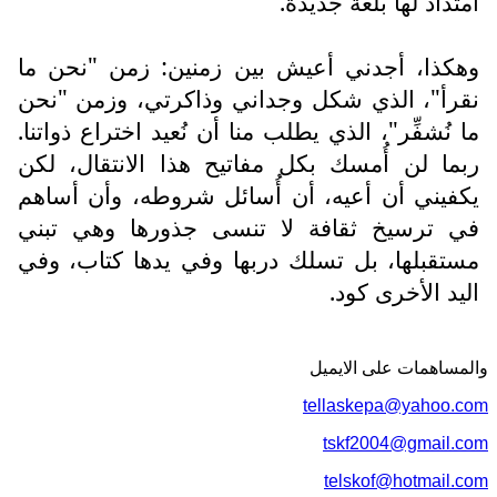
امتداد لها بلغة جديدة.
وهكذا، أجدني أعيش بين زمنين: زمن "نحن ما
نقرأ"، الذي شكل وجداني وذاكرتي، وزمن "نحن
ما نُشفِّر"، الذي يطلب منا أن نُعيد اختراع ذواتنا.
ربما لن أُمسك بكل مفاتيح هذا الانتقال، لكن
يكفيني أن أعيه، أن أُسائل شروطه، وأن أساهم
في ترسيخ ثقافة لا تنسى جذورها وهي تبني
مستقبلها، بل تسلك دربها وفي يدها كتاب، وفي
اليد الأخرى كود.
والمساهمات علی الایمیل
tellaskepa@yahoo.com
tskf2004@gmail.com
telskof@hotmail.com