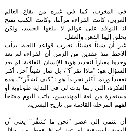
في المغرب، كما في غيره من بقاع العالم
العربي، كانت القراءة مرآتنا، وكانت الكتب تفتح
لنا النوافذ على عوالم لا يبلغها الجسد، ولكن
يحلق إليها الذهن والعقل.
غير أن شيئاً فشيئاً، تغيرت قواعد اللعبة. بدأت
ألاحظ منذ عقدين من الزمن أن القراءة لم تعد
وحدها معياراً لتحديد هوية الإنسان الثقافية. لم يعد
السؤال هو: "ماذا تقرأ؟"، بل صار شيئاً آخر، أكثر
تعقيداً وربما أكثر تجريداً هو : "كيف تُشفِّر؟". هذه
الفكرة، التي ربما بدت لي في البداية طوباوية أو
مستعارة من لغة المهندسين، باتت اليوم مفتاحاً
لفهم المرحلة القادمة من تاريخ البشرية.
أن ننتمي إلى عصر "نحن ما نُشفِّر" يعني أن
الهوية المعرفية لم تعد تُصاغ فقط من خلال