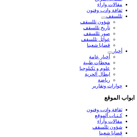
مقالات واراء
ثقافة وادب وفنون
تللسقف
شؤون تللسقف
تأريخ تللسقف
صور تللسقف
عوائل تللسقف
قضايا شعبنا
أخبار
أخبار عامة
محطات طبية
علوم و تکنلوجیا
ابطال الحرية
رياضة
حوارات وتقارير
ابواب الموقع
ثقافة وادب وفنون
كـتـاب ألموقع
مقالات وآراء
شؤون تللسقف
قضايا شعبنا