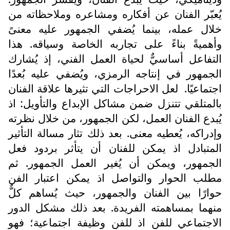
يُعبّر الفنان عن أفكاره ومشاعره وملاحظاته من
خلال عمله، بينما يُضفي الجمهور عليه معنىً
وأهميةً بناءً على تجاربه الخاصة وسياقه. هذا
التفاعل أساسيٌّ لحياة العمل الفني، إذ يُشارك
الجمهور في إنتاجه الرمزي، ويُضفي عليه بُعدًا
اجتماعيًا.
لعل الاحراجات التي تثيرها علاقة الفنان
بالمتلقي تتنزل ضمن مشاكل الإبداع والتأويل: اذ
يُبدع الفنان العمل، لكن الجمهور، من خلال نظرته
وإدراكه، يُعطيه معنى. بعد ذلك تثار مسالة التأثير
المتبادل اذ يمكن للفنان أن يتأثر بردود فعل
الجمهور، ويمكن أن يُغير العمل الجمهور. ثم
مطلب الحوار والتواصل اذ يمكن اعتبار الفن
حوارًا بين الفنان والجمهور، حيث يُساهم كلٌّ
منهما بمساهمته الفريدة. بعد ذلك مشكل الدور
الاجتماعي للفن اذ للفن وظيفة اجتماعية؛ فهو