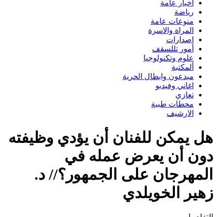
اخبار عامة
رياضة
منوعات عامة
المراة والاسرة
اصدارات
أمور تللسقف
علوم وتكنولوجيا
ألمكتبة
مبدعون وابطال الحرية
اغاني وفيديو
تعازي
محطات طبية
الارشيف
هل يمكن للفنان أن يؤدي وظيفته
دون أن يعرض عمله في
المهرجان على الجمهور؟// د.
زهير الخويلدي
التفاصيل