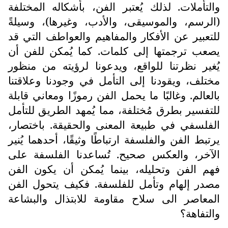
والتأملات. لذلك يُعتبر الفن، بأشكاله المختلفة
(الرسم، والموسيقى، والأدب، وغيرها)، وسيلةً
للتعبير عن الأفكار والمفاهيم والعواطف التي قد
يصعب ترجمتها إلى كلمات. كما يُمكن للفن أن
يُغير نظرتنا للواقع، ويدعونا لرؤيته من منظور
مختلف، ويقودنا إلى التأمل في وجودنا وعلاقتنا
بالعالم. وغالبًا ما يحمل الفن رموزًا ومعاني قابلة
للتفسير بطرق مُختلفة، مما يُمهد الطريق للتأمل
الفلسفي في طبيعة المعنى والحقيقة. باختصار،
يرتبط الفن والفلسفة ارتباطًا وثيقًا، أحدهما يُنير
الآخر، والعكس صحيح. تُساعدنا الفلسفة على
فهم الفن وتحليله، بينما يُمكن أن يكون الفن
مصدر إلهام وتأمل للفلسفة. فكيف يتحول الفن
المعاصر الى سلاح مقاومة للابتذال والبشاعة
والتفاهة؟