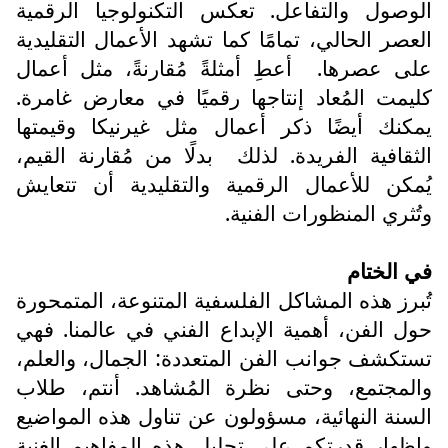
الوصول والتفاعل. تعكس التكنولوجيا الرقمية
العصر الحالي، تمامًا كما تشهد الأعمال التقليدية
على عصرها.
أعطِ أمثلةً مُقارنةً، مثل أعمال
كليمت المُعاد إنتاجها رقميًا في معارض غامرة.
يمكنك أيضًا ذكر أعمال مثل غيرنيكا وقيمتها
الثقافية الفريدة. لذلك
بدلًا من مُقارنة القيم،
يُمكن للأعمال الرقمية والتقليدية أن تتعايش
وتُثري المنظورات الفنية.
في الختام
تُبرز هذه المشاكل الفلسفية المتنوعة، المتمحورة
حول الفن، أهمية الإبداع الفني في عالمنا. فهي
تستكشف جوانب الفن المتعددة: الجمال، والعلم،
والمجتمع، وحتى نظرة المُشاهد. أنتم، طلاب
السنة النهائية، مسؤولون عن تناول هذه المواضيع
وإظهار قدرتكم على تحليل هذه المفاهيم الغنية