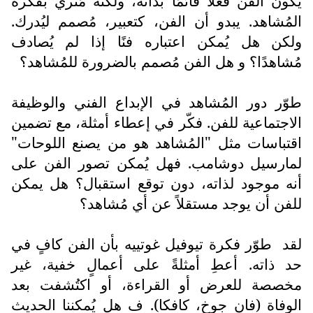
يكون الفن فعلًا قائمًا بذاته، ولكنه مُثري بفكرة
المُشاهد. يبدو أن الفن، كتعبير، مُصمم ليُدرك.
ولكن هل يُمكن اعتباره فنًا إذا لم يُصادف
مُشاهدًا؟ و هل الفن مُصمم بالضرورة للمُشاهد؟
طوّر دور المُشاهد في الإبداع الفني والوظيفة
الاجتماعية للفن. فكّر في إعطاء أمثلة، مع تضمين
اقتباسات مثل "المُشاهد هو من يصنع اللوحات"
لمارسيل دوشامب. فهل يُمكن تصور الفن على
أنه موجود لذاته، دون توقع استقبال؟ هل يمكن
للفن أن يوجد مستقلاً عن أي مُشاهد؟
لقد
طوّر فكرة تيوفيل غوتييه بأن الفن كافٍ في
حد ذاته. أعطِ أمثلةً على أعمالٍ خفية، غير
مخصصة للعرض أو القراءة، أو اكتُشفت بعد
الوفاة (فان جوخ، كافكا). ف هل يُمكننا الحديث