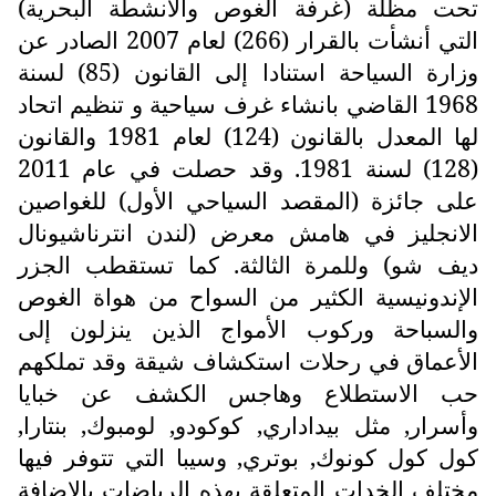
تحت مظلة (غرفة الغوص والأنشطة البحرية)
التي أنشأت بالقرار (266) لعام 2007 الصادر عن
وزارة السياحة استنادا إلى القانون (85) لسنة
1968 القاضي بانشاء غرف سياحية و تنظيم اتحاد
لها المعدل بالقانون (124) لعام 1981 والقانون
(128) لسنة 1981. وقد حصلت في عام 2011
على جائزة (المقصد السياحي الأول) للغواصين
الانجليز في هامش معرض (لندن انترناشيونال
ديف شو) وللمرة الثالثة. كما تستقطب الجزر
الإندونيسية الكثير من السواح من هواة الغوص
والسباحة وركوب الأمواج الذين ينزلون إلى
الأعماق في رحلات استكشاف شيقة وقد تملكهم
حب الاستطلاع وهاجس الكشف عن خبايا
وأسرار, مثل بيداداري, كوكودو, لومبوك, بنتارا,
كول كول كونوك, بوتري, وسيبا التي تتوفر فيها
مختلف الخدات المتعلقة بهذه الرياضات بالإضافة