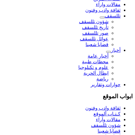
مقالات واراء
ثقافة وادب وفنون
تللسقف
شؤون تللسقف
تأريخ تللسقف
صور تللسقف
عوائل تللسقف
قضايا شعبنا
أخبار
أخبار عامة
محطات طبية
علوم و تکنلوجیا
ابطال الحرية
رياضة
حوارات وتقارير
ابواب الموقع
ثقافة وادب وفنون
كـتـاب ألموقع
مقالات وآراء
شؤون تللسقف
قضايا شعبنا