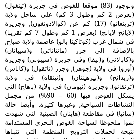
وبوجود (83) موقعا للغوص في جزيرة (تينغول)
(بعرض 2 كم وطول 3 كم) على ساحل ولاية
(ترينغاتو) (17) كم عن (كوالادونغون), وجزيرة
(لايانج لايانج) (بعرض 1 كم وطول 7 كم تقريبا)
في شمال غرب (كوتاكينا بالو) عاصمة ولاية صباح,
بالإضافة إلى جزر (مانتاناتي) و(سيباتان)
و(كابالاني) و(نيقا) وفي جزيرة (سيبوني) وجزيرة
(أورو) في ولاية (جوهر), وجزر (تاتقول) و(كاباس)
و(ريدانج) و(بيرهينتان) و(تينقاه) في ولاية
(ترنقانو). وجزيرة (نيومان) في ولاية (باهاج) التي
يشكل الغوص فيها (60 – 90%) من مجمل
النشاطات السياحية, وغيرها كثيرة. وأيضا حالة
(سانيا) في مقاطعة (هاينان) الصينية التي شهدت
نموا ملحوظا لسياحة الغوص البحري المستدامة
نتيجة لحملات الترويج المنظمة التي تتبناها