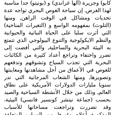
كابو) وجزيرة (ألها غراندي) و (بونيتو) جدا مناسبة
لهذا الغرض. إن سياحة الغوص البحري تواجه عدة
تحديات ومشاكل في الوقت الراهن, ومنها
(التلوث) بمفهومه الواسع و (التغيرات المناخية)
التي أثرت سلبا على الحياة النباتية والحيوانية
والنظم الايكولوجية والتنوع البيولوجي الذي تتمتع
به البيئة البحرية والساحلية, والتي أفضت إلى
تضرر واختفاء وتراجع أعداد كثيرة من الكائنات
البحرية التي تجذب السياح وتشوقهم وتدفعهم
للغوص في الأعماق من أجل مشاهدتها ومعاينتها
وتصويرها, ومنها الشعاب المرجانية التي تدر
سنويا مليارات الدولارات الأمريكية على نطاق
العالم, وذلك من خلال الأنشطة السياحية والصيد
بحسب (جماعة نيتشر كونسير فانسي) البيئية.
وقد تضررت وتراجعت مساحاتها للأسباب
المذكورة أعلاه وغيرها من السباب المتعلقة