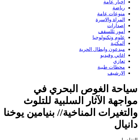
اخبار عامة
رياضة
منوعات عامة
المراة والاسرة
اصدارات
أمور تللسقف
علوم وتكنولوجيا
ألمكتبة
مبدعون وابطال الحرية
اغاني وفيديو
تعازي
محطات طبية
الارشيف
سياحة الغوص البحري في
مواجهة الآثار السلبية للتلوث
والتغيرات المناخية// بنيامين يوخنا
دانيال
التفاصيل