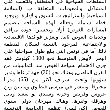
السلطات السياحية في المنطقة, وللتغلب على
المشاكل والمعوقات المتعلقة ب (السلامة
السياحية) واستراتيجيات التسوق والإدارة, وبوجود
خطة شاملة وفعالة لهذه السياحة بتصميم
(مسارات الغوص) أولا, وتحسين جودة مرافق
وخدمات الغوص ثانيا, وتعزيز فوائدها الاقتصادية
والاجتماعية المرجوة بالنسبة لسكان المنطقة
ثالثا. أما في تونس التي يبلغ طول سواحلها على
البحر الأبيض المتوسط نحو 1300 كيلومتر فقد
جرى الاهتمام بسياحة الغوص منذ الثمانينيات من
القرن الماضي, وهناك نحو (20) جهة ترعاها وتدير
شؤونها وتحت اشراف أكثر من (65) مدربا
محترفا. وتنتشر في مرسى قنطاوي وماتلين وبن
عروس وقريص وجربة وسيدي يو سعيد ونابل
وهرقلة وغيرها. وهناك مهرجان دولي سنوي
للغوص (كوراليس) تنظمه (الجامعة التونسية