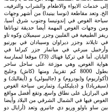
إلى خدمات الايواء والاطعام والشراب والترفيه..
الخ. وتعد مقاطعة (نوسا بينيدا) من أشهر وجهات
سياحة الغوص في إندونيسا وجنوب شرق آسيا.
ومن وجهات الغوص المهمة أيضا حديقة توباتاها
ريفز الطبيعية في الفلبين وجزر سيميلان وكوه تاو
في تايلاند وجزر ديراوان وسيبادان في بورنيو
وأرخبيل ميرغي في ميانمار جزر كيراما في
اليابان. أما في تركيا فهناك (73) موقعا لممارسة
هواية الغوص, وهي موزعة على ساحل ساحر
بطول 8000 كم تقريبا, ومنها (كاش) وخليج
(أكواريوم) و(بودروم) و (جاليبولي) و (أيفاليك) و
(سيفريادا) و (ديليكلي). وتمارس سياحة الغوص
في البرازيل على نطاق واسع, وتقع أفضل مواقع
الغوص فيها في الشمال الشرقي من البلاد وأيضا
بين ساو باولو وريو دي جانيرو, وتعد (أرايال دو