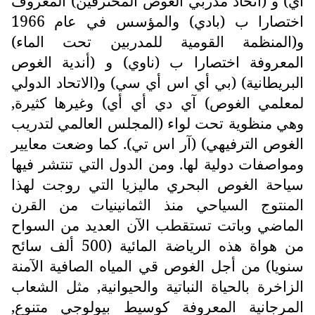
أي) و (اتحاد مدربي الغوص المحترفين) المعروف
اختصارا ب (بادي) والمؤسس في عام 1966
و(المنظمة القومية للمدربين تحت الماء)
المعروفة اختصارا ب (ناوي) و (أندية الغوص
البريطانية) (بي أي اس أي سي) و(الاتحاد الدولي
لمعلمي الغوص) آي دي أي أي) وغيرها كثيرة,
وهي منظوية تحت لواء (المجلس العالمي لتدريب
الغوص الترفيهي) (آر اس تي). كما وضعت معايير
ومواصفات دولية لها. ومن الدول التي تنتشر فيها
سياحة الغوص البحري ماليزيا التي روجت لهذا
المنتوج السياحي منذ الثمانينيات من القرن
الماضي وباتت تستقطب الآن العديد من السواح
من هواة هذه الرياضة المائية (500 ألف سائح
سنويا) من أجل الغوص قي المياه الصافية الآمنة
الزاخرة بالحياة النباتية والحيوانية, مثل الشعاب
المرجانية المعروفة كوسيط بيولوجي متنوع,