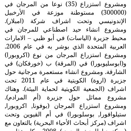
ومشروع استزراع (35) نوعا من المرجان في
(300000) مستوطنة موزعة في الأرخبيل
الإندونيسي وتحت اشراف شركة (امبلار).
ومشروع انشاء حيد اصطناعي للمرجان في
محيط جزيرة (الياسات) في أبو ظبي – الامارات
العربية المتحدة الذي بوشر به في عام 2006.
ومشروع استزراع المرجان من نوع (اكروبورا)
و(ابوسليوبورا) في (المرقة) ب (خورفكان) في
الشارقة. ومشروع انشاء مستعمرة مرجانية حول
جزيرة (اروة) الكويتية في عام 2011 تحت
اشراف (الجمعية الكويتية لحماية البيئة). وهناك
مشروع مماثل حول جزيرة (أم المرادم).
ومشروع استزراع المرجان (بوفونا, اكروبورا,
ستيلوافورا, بوسلوبورا) في أم القيوين وتحت
اشراف (مركز أبحاث الأحياء البحرية) بالتعاون مع
(مركز دبا للبحث البحري) 2008. وكل هذا من