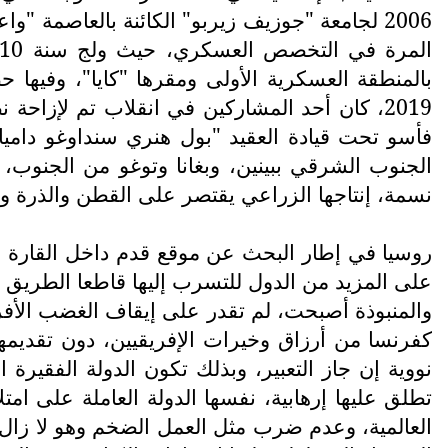
2006 لجامعة "جوزيف زيربو" الكائنة بالعاصمة "
بالمنطقة العسكرية الأولى ومقرها "كايا"، وفيها
2019، كان أحد المشاركين في انقلاب تم لإزاحة
فأسو تحت قيادة العقيد "بول هنري سنداوغو داميا" 
نسمة، إنتاجها الزراعي يقتصر على القطن والذرة وال
روسيا في إطار البحث عن موقع قدم داخل القارة الإ
على المزيد من الدول للتسرب إليها قاطعا الطريق 
والمنبوذة أصبحت، لم تقدر على إيقاف الغضب الأفري
كفرنسا من أرزاق وخيرات الإفريقيين، دون تقديمه
تطلق عليها إرهابية، نفسها الدولة العاملة على ا
العالمية، وعدم ضرب مثل العمل الضخم وهو لا زال ف