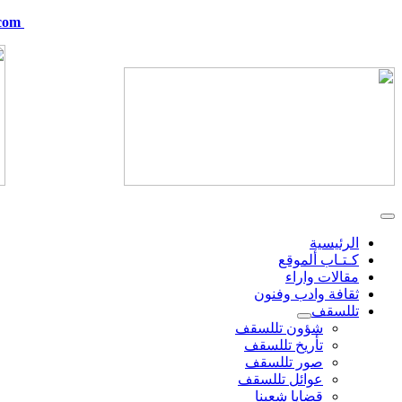
com
telskof@hotmail.com
الرئيسية
كـتـاب ألموقع
مقالات واراء
ثقافة وادب وفنون
تللسقف
شؤون تللسقف
تأريخ تللسقف
صور تللسقف
عوائل تللسقف
قضايا شعبنا