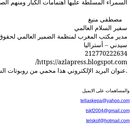
السمراء المسلطة عليها اهتمامات الكبار ومنهم الصي
مصطفى منيغ
سفير السلام العالمي
مدير مكتب المغرب لمنظمة الضمير العالمي لحقوق
سيدني – أستراليا
212770222634
/
https://azlapress.blogspot.com
عنوان البريد الإلكتروني هذا محمي من روبوتات السبام. يجب عليك تفعيل الجافاسكربت لرؤيته.
والمساهمات علی الایمیل
tellaskepa@yahoo.com
tskf2004@gmail.com
telskof@hotmail.com