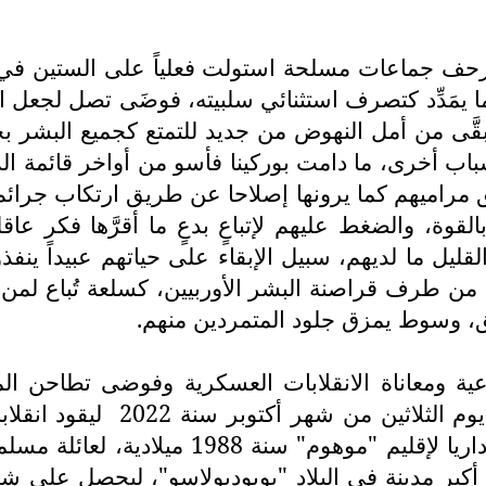
ْعِ زحف جماعات مسلحة استولت فعلياً على الستين في
 يمَدِّد كتصرف استثنائي سلبيته، فوضَى تصل لجعل ال
تبقَّى من أمل النهوض من جديد للتمتع كجميع البشر ب
اب أخرى، ما دامت بوركينا فأسو من أواخر قائمة الد
مراميهم كما يرونها إصلاحا عن طريق ارتكاب جرائم 
ة، والضغط عليهم لإتباعٍ بدعٍ ما أقرَّها فكر عاقل، 
 القليل ما لديهم، سبيل الإبقاء على حياتهم عبيداً 
ن طرف قراصنة البشر الأوربيين، كسلعة تُباع لمن ا
، وسوط يمزق جلود المتمردين منهم.
اعية ومعاناة الانقلابات العسكرية وفوضى تطاحن 
 الثلاثين من شهر أكتوبر سنة 2022
ليقود انقلا
حاليا، وُلد إبراهيم هذا في قرية "بوندوكي" ال
بر مدينة في البلاد "بوبوديولاسو"، ليحصل على شهاد