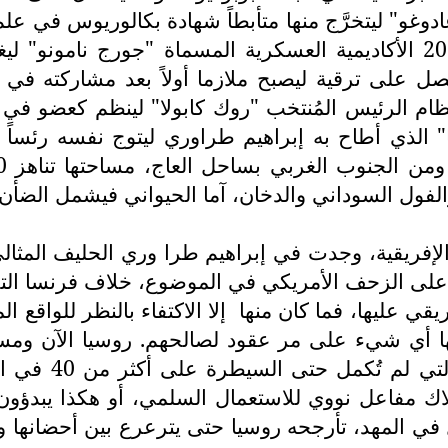
واعادوغو" ليتخرَّج منها متأبطاً شهادة بكالوريوس في 
المرة في التخصص العسكري، حيث ولج سنة 2010 الأكاديمية العسكرية المسما
 حصل على ترقية ليصبح ملازما أولاً بعد مشاركته
 نظام الرئيس المُنتخب "روك كابولا" لينظم كعضو في "
الذي أطاح به إبراهيم طراوري ليتوج نفسه رئساً للب
فول السوداني والدخان، آما الحيواني فيشمل الضأن وا
فريقية، وجدت في إبراهيم طرا وري الحليف المثالي 
على الزحف الأمريكي في الموضوع، خلاف فرنسا التي ر
قي عليها، فما كان منها
إلا الاكتفاء بالنظر للواقع
ا أي شيء على مر عقود لصالحهم. روسيا الآن ومستق
نووية إن جاز ال
متلاك مفاعل نووي للاستعمال السلمي، أو هكذا يبدؤ
ي المهد، تأرجحه روسيا حتى يترعرع بين أحضانها وي