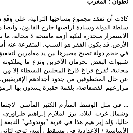
تطوان : المغرب
كادَت أن تفقد مجموع مِساحتِها الترابية، على وَق
سلطة الدولة وسيادة أراضيها خارج القانون، وأيضا ما
الاستمرار منحدرة لنكبة أزمة ماسحة لا محالة، ما 
الأرض. قد يكون الفقر هو السبب، المتفرعة عنه أسب
في حجم دولة تصبح مصيرها بين يد مغامرين لتحقيق 
شهوات البعض بحرمان الآخرين ونزع ما يملكونه بالقو
مجانية، تُفرغ فراغ فارغ المحليين البسطاء إلا مِن
عن حال المخطوفين من جدود أجدادهم الإفريقيين، م
مزارعهم الفضفاضة، بلقمة حقيرة يسدون بها الرمق
... في مثل الوسط المتأزم الكثير المآسي الاجتم
وشمال غرب البلاد، برز الملازم إبراهيم طراوري، يوم
الأساسية / الإعدادية في مسقط رأسه، توجه لثاني أك