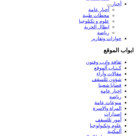
أخبار
أخبار عامة
محطات طبية
علوم و تکنلوجیا
ابطال الحرية
رياضة
حوارات وتقارير
ابواب الموقع
ثقافة وادب وفنون
كـتـاب ألموقع
مقالات وآراء
شؤون تللسقف
قضايا شعبنا
اخبار عامة
رياضة
منوعات عامة
المراة والاسرة
اصدارات
أمور تللسقف
علوم وتكنولوجيا
ألمكتبة