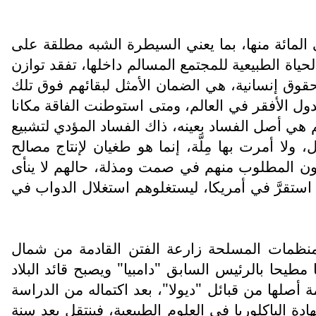
 المائة منها، بما يعني السيطرة الشبه مطلقة على
حياة الطبيعية للمجتمع المسالم داخلها، تفقد توازن
حقوق إنسانية، هي الضمان الأمثل لبقائهم فوق تلك
ول الأفقر في العالم، ومتى استوطنت الفاقة مكانا
هي أصل الفساد بعينه، ذاك الفساد المؤدي لتشبيع
ولا أمرت بها مِلَّة، إنما هو طغيان لإنتاج مصالح
ينفذون المطلوب منهم في صمت ومذلة، حالهم لا ينأى
ستقرَّ في أمريكا، ليستغلوهم استغلال الدواب في
المنظمات المسلحة زارعة الفتن القادمة من شمال
با مطيحا بالرئيس السابق "دامبيا" ويصبح قائد البلاد
تابعة إداريا لإقليم "موهوم" سنة 1988 ميلادية، لعائلة مسلمة أصلها من قبائل "ديولا"، بعد اكتماله من الدراسة
ة الباكلوريا في العلوم الطبيعية، فينتقل بعد سنة