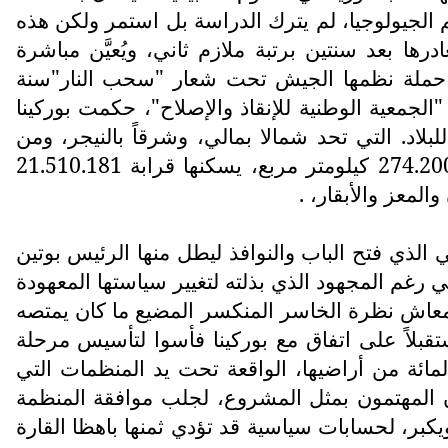
علم الجيولوجيا، لم يترك الدراسة بل استمر ولكن هذه
ة "جورج نامونو" ليغادرها بعد سنتين برتبة ملازم ثاني، ويُعيَّن مباشرة
 في حملة نظمها الجيش تحت شعار "سحب النار"سنة
الجمعية الوطنية للإنقاذ والإصلاح"، حكمت بوركينا
لاد. التي تحد شمالا بمالي، وشرقاً بالنيجر، ومن
الجنوب الشرقي ببينين، وبغانا وتوغو من الجنوب، ومن الجنوب الغربي بساحل العاج، مساحتها تناهز 274.200 كيلومتر مربع، يسكنها قرابة 21.510.181
لمعز والأبقار، .
الذي فتح الباب والنوافذ ليطل منها الرئيس بوتين
غم المجهود الذي بذلته لتغيير سياستها المعهودة
 المعاش نظرة الخاسر المنكسر المضيع ما كان يمتصه
بلاً على اتفاق مع بوركينا فأسوا لتأسيس مرحلة
تعبير، وبذلك تكون الدولة الفقيرة التي لم تُكمل حتى السيطرة على أكثر من 40 في المائة من أراضيها، الواقعة تحت يد المنظمات التي
ون المهتمون بمثل المشروع، لجلب موافقة المنظمة
كبر، لحسابات سياسية قد تؤدي ثمنها باهظا القارة