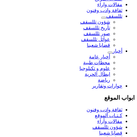
مقالات واراء
ثقافة وادب وفنون
تللسقف
شؤون تللسقف
تأريخ تللسقف
صور تللسقف
عوائل تللسقف
قضايا شعبنا
أخبار
أخبار عامة
محطات طبية
علوم و تکنلوجیا
ابطال الحرية
رياضة
حوارات وتقارير
ابواب الموقع
ثقافة وادب وفنون
كـتـاب ألموقع
مقالات وآراء
شؤون تللسقف
قضايا شعبنا