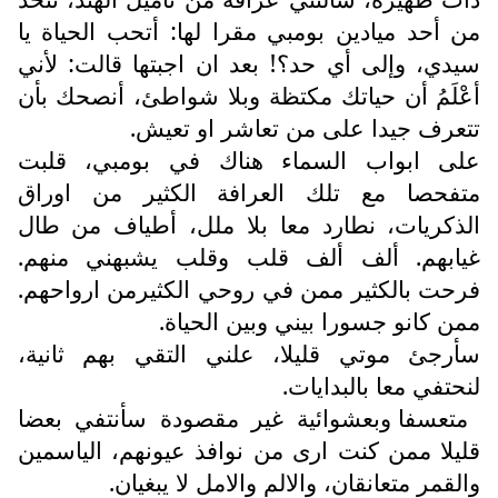
من أحد ميادين بومبي مقرا لها: أتحب الحياة يا
سيدي، وإلى أي حد؟! بعد ان اجبتها قالت: لأني
أعْلَمُ أن حياتك مكتظة وبلا شواطئ، أنصحك بأن
تتعرف جيدا على من تعاشر او تعيش.
على ابواب السماء هناك في بومبي، قلبت
متفحصا مع تلك العرافة الكثير من اوراق
الذكريات، نطارد معا بلا ملل، أطياف من طال
غيابهم. ألف ألف قلب وقلب يشبهني منهم.
فرحت بالكثير ممن في روحي الكثيرمن ارواحهم.
ممن كانو جسورا بيني وبين الحياة.
سأرجئ موتي قليلا، علني التقي بهم ثانية،
لنحتفي معا بالبدايات.
متعسفا وبعشوائية غير مقصودة سأنتفي بعضا
قليلا ممن كنت ارى من نوافذ عيونهم، الياسمين
والقمر متعانقان، والالم والامل لا يبغيان.