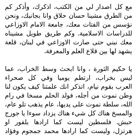
مع كل اصدار لي من الكتب، اذكرك، وأذكر كم
من الطرق مشينا حسان حلاق وانا بجانبك، ونحن
نؤسس من الفتات معك، جامعة الامام الاوزاعي
للدراسات الاسلامية. وكم طريق طويل مشيناه
معك نبني حتى صارت الاوزاعي في لبنان، قلعة
يشهد لها بين قلاع العلم والمعرفة.
يا حكيم الثورة ، وانا ابحث وسط الخراب، عما
ليس بخراب، ارتطم يوميا وفي كل صحراء
العرب بقوم نيام، اتذكر انك علمتنا كيف يكون لنا
وطن نموت من أجله، فولد الحلم مسخا في رام
الله، سلطة نموت على يديها، عام يذهب تلو عام،
والمسخ هناك كل شيء هناك يزداد سوءا يا جورج
حبش. فلسطين ليست كما ارادها بلفور او
هرتزل، وليست كما ارادها محمد جمجوم وفؤاد