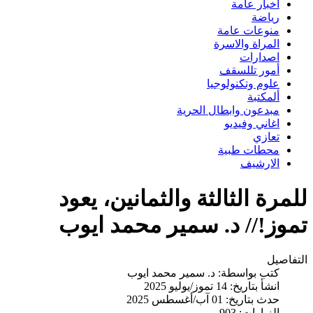
اخبار عامة
رياضة
منوعات عامة
المراة والاسرة
اصدارات
أمور تللسقف
علوم وتكنولوجيا
ألمكتبة
مبدعون وابطال الحرية
اغاني وفيديو
تعازي
محطات طبية
الارشيف
للمرة الثالثة والثمانين، يعود
تموز!// د. سمير محمد ايوب
التفاصيل
كتب بواسطة:
د. سمير محمد ايوب
انشأ بتاريخ: 14 تموز/يوليو 2025
حدث بتاريخ: 01 آب/أغسطس 2025
الزيارات: 903