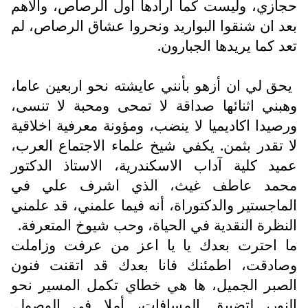
حجازي، وليست كما ارادها اول الرصاص، والاهم
بعد ان شنقوا البواريد ونحروا عشاق الرصاص، لم
تعد كما يريدها الجبارون.
يحق لي ان أزهو بأنني عايشته نحو اربعين عاما،
وهبني اثنائها صداقة لا تمحى ومحبة لا تنسى،
ورصيدا اكاديميا لا ينضب، ومؤونة معرفية اخلاقية
لا تقدر بثمن. يكفي شيخ علماء الاجتماع العرب،
عميد كلية آداب الاسكندرية، الاستاذ الدكتور
محمد عاطف غيث، الذي اشرف علي في
الماجستير والدكتوراة، أنه فيما علمني، قد علمني
النظرة النقدية في الحياة، وحب شيوخ المتعرفة.
ما احترت بعدك يا يا اعز من عرفت وزاملت
وصادقت، اطمئنك فانا بعدك قد اتقنت فنون
الصبر الجميل، ها هي خطاي تكمل المسير نحو
النور، لتضييق المسافات، أملا في الوصول.