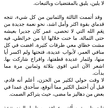
لا يلين، يليق بالمقتضيات وبالتبعات.
وقد أتممت الثالثة والثمانين من كل شيء، تتجه
قدماي بقوة اكثر وأمل اشد، نحو نعمة جديدة من
نِعَمِ الله التي لا تحصى. عمر كان جديرا بعيشه
حتى الثمالة. ما خنت خلالها ايا من خرائطي. فيه
مشت خطاي معي طرقات كثيرة. افضت في كل
منافي العمر، لأبواب عديدة، فتحتها ولم اكسر أيا
منها، ولثمار عديدة قطفتها، وافراح شاركت بها.
اشعر الآن انني اقوى بثلاثة وثمانين مرة مما
بدأت.
لا وقت حولي لكثير من الحزن، أعلم أنه قادم،
قبل أن أحتمل الكثير مما أتوقع، سأحدق عمدا في
بعض من دهاليز ما مضى، حيث يتراكم الصمت.
ذات ظهيرة، سألتني عرافة من تاميل الهند، تتخذ