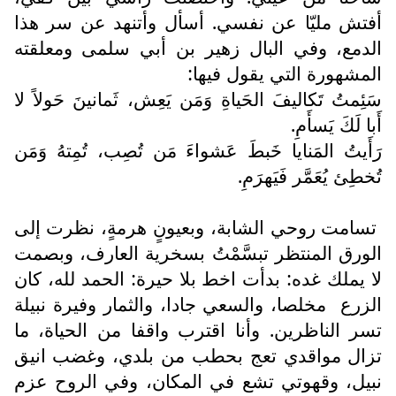
أفتش مليّا عن نفسي. أسأل وأتنهد عن سر هذا
الدمع، وفي البال زهير بن أبي سلمى ومعلقته
المشهورة التي يقول فيها:
سَئِمتُ تَكاليفَ الحَياةِ وَمَن يَعِش، ثَمانينَ حَولاً لا
أَبا لَكَ يَسأَمِ.
رَأَيتُ المَنايا خَبطَ عَشواءَ مَن تُصِب، تُمِتهُ وَمَن
تُخطِئ يُعَمَّر فَيَهرَمِ.
تسامت روحي الشابة، وبعيونٍ هرمةٍ، نظرت إلى
الورق المنتظر تبسَّمْتُ بسخرية العارف، وبصمت
لا يملك غده: بدأت اخط بلا حيرة: الحمد لله، كان
الزرع
مخلصا، والسعي جادا، والثمار وفيرة نبيلة
تسر الناظرين. وأنا اقترب واقفا من الحياة، ما
تزال مواقدي تعج بحطب من بلدي، وغضب انيق
نبيل، وقهوتي تشع في المكان، وفي الروح عزم