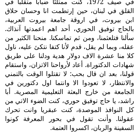
في صيف 1972، كنت ممتلئا ضبابا متقلبا في
القلق في لبنان، حين إرتطمت انا وحسان حلاق
ابن بيروت، في اروقة جامعة بيروت العربية،
بالحاج توفيق الحوري، أحد اهم اعمدتها آنذاك.
سألنا فتلعثمنا، ومن ثم تماسكنا. منحنا الكثير من
عقله، وبما لم يقل، قدم لأنا كتفا نتكئ عليه، ناول
كلا منا عشرة الاف دولار هدية ودلنا على طريق
شهادات الدكتوراة. أعاد لأرواحنا الاتزان، واستقام
قولنا، بعد ان قال بحب: لا تقتلوا الوقت بالتمني
والانتظار، لا تعودوا الا وانتما اول دكتورين في
الجامعة من خارج البعثة التعليمية المصرية. أبا
راشد، يا حاج توفيق حوري، كنت الضوء الاتي من
كل النوافذ الموصدة، كنت عبقريا وانت تحرك
عقولنا. وأنت تقول في بحور المعرفة كونوا
السفينة والربان، اكسروا العتمة.