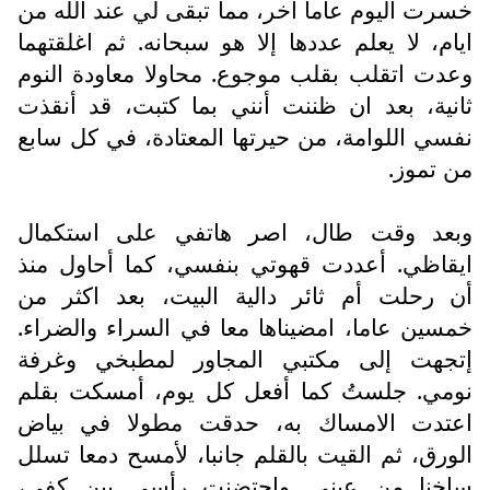
خسرت اليوم عاما آخر، مما تبقى لي عند الله من
ايام، لا يعلم عددها إلا هو سبحانه. ثم اغلقتهما
وعدت اتقلب بقلب موجوع. محاولا معاودة النوم
ثانية، بعد ان ظننت أنني بما كتبت، قد أنقذت
نفسي اللوامة، من حيرتها المعتادة، في كل سابع
من تموز.
وبعد وقت طال، اصر هاتفي على استكمال
ايقاظي. أعددت قهوتي بنفسي، كما أحاول منذ
أن رحلت أم ثائر دالية البيت، بعد اكثر من
خمسين عاما، امضيناها معا في السراء والضراء.
إتجهت إلى مكتبي المجاور لمطبخي وغرفة
نومي. جلستُ كما أفعل كل يوم، أمسكت بقلم
اعتدت الامساك به، حدقت مطولا في بياض
الورق، ثم القيت بالقلم جانبا، لأمسح دمعا تسلل
ساخنا من عيني. واحتضنت رأسي بين كفي،