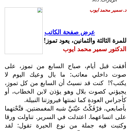
د. سمير محمد ايوب
عرض صفحة الكاتب
للمرة الثالثة والثمانين، يعود تموز!
الدكتور سمير محمد ايوب
أفقت قبل أيام، صباح السابع من تموز، على
صوت داخلي معاتب: ما بال وعيك اليوم لا
يكتب؟!
كنت قد نسيتُ أن السابع من كل تموز،
يجيؤني كصوت بلال وهو يؤذن لابن الخطاب، أو
كأجراس العودة كما تمنتها فيروزتنا النبيلة.
بأصابعي، فرْفَكْتُ عيْنَيَّ شبه المغمضتين. فتَّحْتهما
على اتساعهما. اعتدلت في السرير. تناولت ورقا
وكتبت فيه جملة من نوع الحيرة تقول: لقد