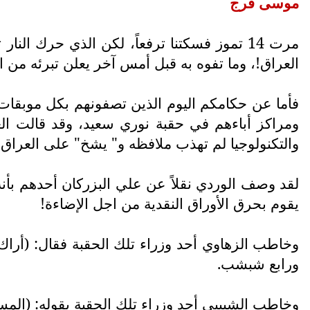
موسى فرج
مرت 14 تموز فسكتنا ترفعاً، لكن الذي حرك 
العراق!، وما تفوه به قبل أمس آخر يعلن تبرئه من ا
فأما عن حكامكم اليوم الذين تصفونهم بكل موبقات 
ومراكز أباءهم في حقبة نوري سعيد، وقد قالت الع
والتكنولوجيا لم تهذب ملافظه و" يشخ" على العراق .
يقوم بحرق الأوراق النقدية من اجل الإضاءة!
وخاطب الزهاوي أحد وزراء تلك الحقبة فقال: (أراك ب
ورابع شبشب.
وخاطب الشبيبي أحد وزراء تلك الحقبة بقوله: (المستش