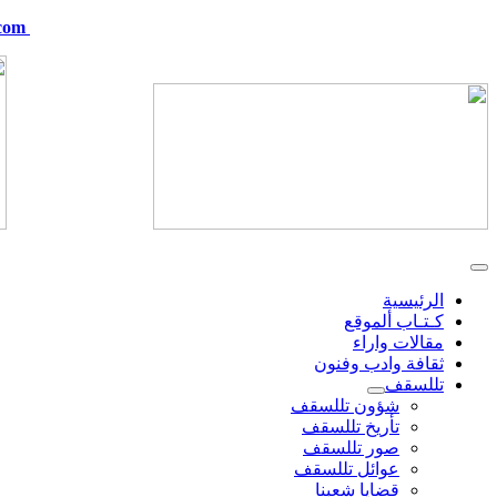
com
telskof@hotmail.com
الرئيسية
كـتـاب ألموقع
مقالات واراء
ثقافة وادب وفنون
تللسقف
شؤون تللسقف
تأريخ تللسقف
صور تللسقف
عوائل تللسقف
قضايا شعبنا