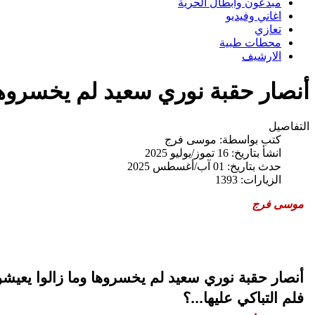
مبدعون وابطال الحرية
اغاني وفيديو
تعازي
محطات طبية
الارشيف
أنصار حقبة نوري سعيد لم يخسروها 
التفاصيل
كتب بواسطة:
موسى فرج
انشأ بتاريخ: 16 تموز/يوليو 2025
حدث بتاريخ: 01 آب/أغسطس 2025
الزيارات: 1393
موسى فرج
أنصار حقبة نوري سعيد لم يخسروها وما زالوا يعيش
فلم التباكي عليها...؟