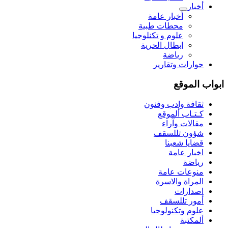
أخبار
أخبار عامة
محطات طبية
علوم و تکنلوجیا
ابطال الحرية
رياضة
حوارات وتقارير
ابواب الموقع
ثقافة وادب وفنون
كـتـاب ألموقع
مقالات وآراء
شؤون تللسقف
قضايا شعبنا
اخبار عامة
رياضة
منوعات عامة
المراة والاسرة
اصدارات
أمور تللسقف
علوم وتكنولوجيا
ألمكتبة