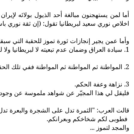
أما لمن يستهجنون مبالغة أحد الذيول بولائه لإير
اخلاص نوري سعيد لبريطانيا تقول: (إن ثقة نوري باست
وأما عمن يجير إنجازات ثورة تموز للحقبة التي سبقته
1. سيادة العراق وضمان عدم تبعيته لا لبريطانيا ولا لحلف بغداد ولا لكتلة الإسترليني.
2. المواطنة ثم المواطنة ثم المواطنة ففي تلك الحقبة لا يميز العراقي على العراقي لا بسبب العرق ولا بسبب الدين ولا بسبب المذهب.
3. نزاهة وعفة الحكم.
فليقل لي هذا المجيّر عن شواهد ملموسة عن وجود تلك
قالت العرب: "الثمرة تدل على الشجرة والبعرة تدل 
فطوبى لكم شخاخكم وبعرانكم.
والمجد لتموز ...