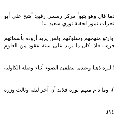
عندما قال وهو يتبوأ مركز رسمي رفيع: أشخ على أبو
نجزات تموز لحقبة نوري سعيد ...!
وارثو منهجهم وسلوكهم ولمن يريد أزوده بأسمائهم
ه... فاذا كان ما يزيد على ستة عقود من العلوم
لقد وصف الوردي نقلاً عن علي البزركان أحدهم بأنه كان يصرف كل ليلة على الراقصات والمومسات 50 ليرة ذهبا وعندما ينطفئ الضوء أثناء وصلة الكاولية
 وما دام منهم نورة فلابد أن آخر ليفة وثالث وزرة
؟).