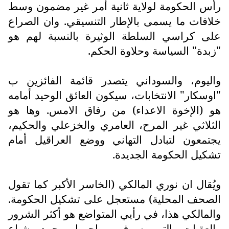
رأس الحكومة لولاية ثانية أمر غير مضمون وسط
خلافات ما يسمى بالإطار التنسيقي. وان الصراع
على كراسي السلطة الوثيرة بالنسبة لهم هو
"زبدة" السياسة وحلاوة الحكم.
واليوم، والسوداني يتصدر قائمة الفائزين ب
"اوسكار" الانتخابات، سيكون العائق الوحيد أمامه
هو (الإخوة الاعداء) من رفاق الامس. وها هو
الثلاثي غير المرح، العامري والخزعلي والحكيم،
يجتمعون لتبادل التهاني ووضع العراقيل أمام
تشكيل الحكومة الجديدة.
ويُقال ان نوري المالكي (الخاسر الأكبر كما تقول
الصحف المحلية) مستعجل على تشكيل الحكومة.
والمالكي هذا، في رأيي المتواضع هو أكثر الشرور
والعقبات التي سوف يواجهها محمد شياع