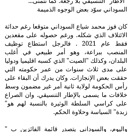
"الاطار" التنسيقي بلا رجعة. كما نتمنى...
السوداني سوّد بعض الوجوه الذميمة
كان فوز محمد شياع السوداني متوقعا رغم حداثة
الائتلاف الذي شكله. ورغم حصوله على مقعدين
فقط عام 2021 . فالرجل استطاع توظيف
المنصب ببراعة، وهو أمر طبيعي في أغلب
البلدان، وكذلك "الصيت" الذي كسبه اقليميا ودوليا
على مدى ثلاث سنوات من عمر حكومته التي
حققت بعض الإنجازات. وكان يدرك أن البقاء على
رأس الحكومة لولاية ثانية أمر غير مضمون وسط
خلافات ما يسمى بالإطار التنسيقي. وان الصراع
على كراسي السلطة الوثيرة بالنسبة لهم هو"
زبدة" السياسة وحلاوة الحكم.
واليوم، والسوداني يتصدر قائمة الفائزين ب "