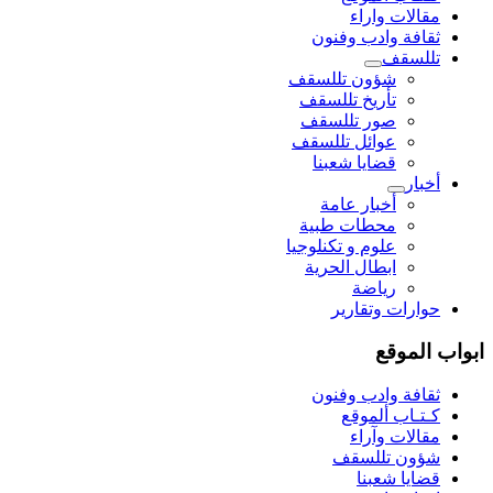
مقالات واراء
ثقافة وادب وفنون
تللسقف
شؤون تللسقف
تأريخ تللسقف
صور تللسقف
عوائل تللسقف
قضايا شعبنا
أخبار
أخبار عامة
محطات طبية
علوم و تکنلوجیا
ابطال الحرية
رياضة
حوارات وتقارير
ابواب الموقع
ثقافة وادب وفنون
كـتـاب ألموقع
مقالات وآراء
شؤون تللسقف
قضايا شعبنا