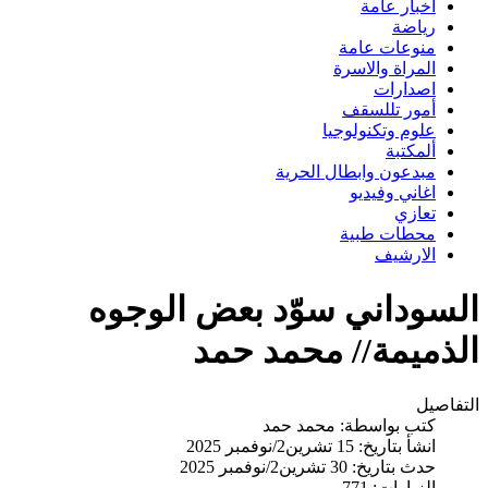
اخبار عامة
رياضة
منوعات عامة
المراة والاسرة
اصدارات
أمور تللسقف
علوم وتكنولوجيا
ألمكتبة
مبدعون وابطال الحرية
اغاني وفيديو
تعازي
محطات طبية
الارشيف
السوداني سوّد بعض الوجوه
الذميمة// محمد حمد
التفاصيل
كتب بواسطة:
محمد حمد
انشأ بتاريخ: 15 تشرين2/نوفمبر 2025
حدث بتاريخ: 30 تشرين2/نوفمبر 2025
الزيارات: 771