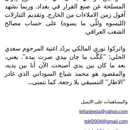
المسلحة عن صنع القرار في بغداد. وربما نشهد
آفول زمن الاملاءات من الخارج. وتقديم التنازلات
(لليسوه وللّي ما يسوه) على حساب مصالح
الشعب العراقي.
واتركوا نوري المالكي يردّد اغنية المرحوم سعدي
الحلي: "عُگُب ما چان بيدي صرت بيده". يعني،
بعد ما كان بين يدي أصبحت الآن أنا بين يديه.
والمقصود هو محمد شياع السوداني الذي غادر
"الاطار" التنسيقي بلا رجعة. كما نتمنى...
والمساهمات علی الایمیل
tellaskepa@yahoo.com
tskf2004@gmail.com