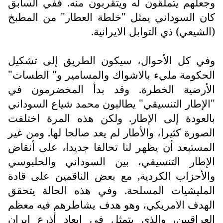
وجعلهم يتملقون له ويتقربون منه. ففي السابق
كان السوداني يمثل "خلطة العطار" من المطبخ
(الشيعي) ذي التوابل الايرانية.
وفي كل الأحوال، سيكون الطريق إلى تشكيل
الحكومة مليء بالاشواك والمسامير و" الطسات"
الأرضية الخطرة. وقد بدأ المخضرمون في
"الإطار التنسيقي" يطالبون محمد شياع السوداني
بالعودة إلى الإطار. ولكن هذه المرة اختلفت
الصورة كثيرا، والأطار لم يعد صالحا لها. ومن غير
المستبعد أن يظهر لنا تحالفا جديدا، على أنقاض
الإطار التنسيقي، بين السوداني والحلبوسي
والأحزاب الكردية, مع بعض الناقمين على قادة
المليشيات المسلحة. وفي هذه الحالة يتحقق
الهدف الامريكي، وهو هدف يشاطرهم فيه معظم
العراقيين، والذي يتمثل في ابعاد أذرع إيران