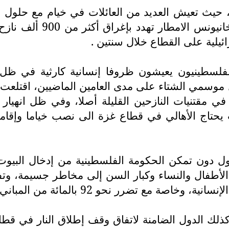
 حيث تعيش العديد من العائلات في خيام مع حلول 
إلى الخصوصية والخدمات
ئيلية على القطاع خلال سنتين .
 الفلسطينيون يعيشون ظروفا إنسانية كارثية في ظ
موسمي الشتاء على مدى العامين الماضيين، اقتلعت ا
ي مقتنيات النازحين القليلة أصلا، وفي ظل انهيار 
حتاج الأهالي في قطاع غزة الى نصب خياما وإقامة م
تحول دون تمكن الحكومة الفلسطينية من إدخال البيوت 
الأطفال والنساء وكبار السن إلى مخاطر جسيمة، و
المائة من المباني السكنية أو دمارها في الحرب .
وكذلك الدول الضامنة لاتفاق وقف إطلاق النار في ق