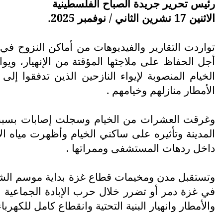
رئيس تحرير جريدة الصباح الفلسطينية
الاثنين 17 تشرين الثاني / نوفمبر 2025.
تواردت التقارير والفيديوهات من أماكن النزوح في 
أجل الحفاظ على ملاجئها المؤقتة من الإنهيار، ويو
الخيام المنصوبة لإيواء النازحين الذين تدفقوا 
الأمطار منازلهم وخيامهم .
وغرقت العشرات من الخيام وسجلت إصابات بسبب ا
المدينة وتأثيره على ساكني الخيام وأظهرت مياه ا
داخل ردهات المستشفى وممراتها .
في غزة دمر أو تضرر خلال حرب الإبادة الجماعية 
والأمطار وانهيار البنية التحتية وانقطاع كامل للكهر