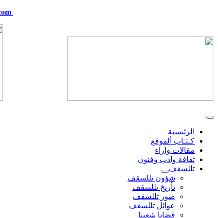
com
telskof@hotmail.com
الرئيسية
كـتـاب ألموقع
مقالات واراء
ثقافة وادب وفنون
تللسقف
شؤون تللسقف
تأريخ تللسقف
صور تللسقف
عوائل تللسقف
قضايا شعبنا