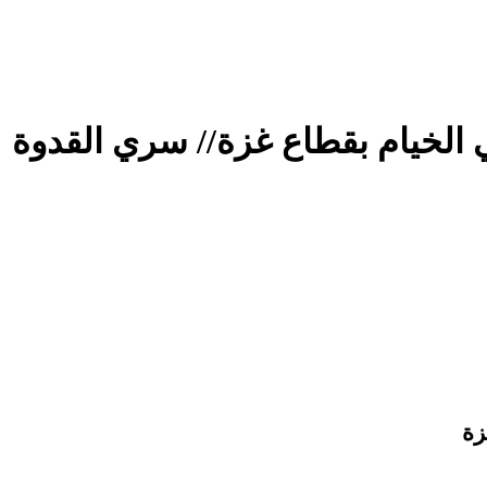
ي الخيام بقطاع غزة// سري القدوة
زة