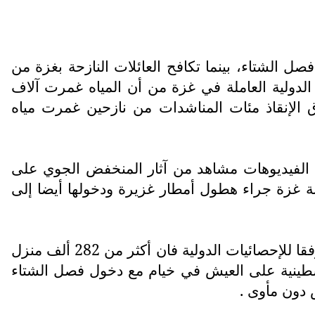
ل الشتاء، بينما تكافح العائلات النازحة بغزة من
 الدولية العاملة في غزة من أن المياه غمرت آلاف
ق الإنقاذ مئات المناشدات من نازحين غمرت مياه
الفيديوهات مشاهد من آثار المنخفض الجوي على
نة غزة جراء هطول أمطار غزيرة ودخولها أيضا إلى
وتستقبل مدن ومخيمات قطاع غزة بداية موسم الشتاء والأمطار بخيام مهترئة تزيد من معاناة سكانها، ووفقا للإحصائيات الدولية فان أكثر من 282 ألف منزل
لسطينية على العيش في خيام مع دخول فصل الشتاء
س دون مأوى .