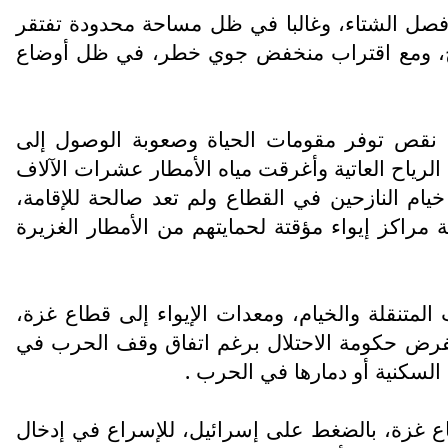
فصل الشتاء، وغالبا في ظل مساحة محدودة تفتقر
 الأساسية، وفي منطقة خانيونس الامطار تهدد بإغراق أكثر من 900 ألف نازح، ومع اقتراب منخفض جوي خطر، في ظل أوضاع
ل نقص توفر مقومات الحياة وصعوبة الوصول إلى
لرياح العاتية وأغرقت مياه الأمطار عشرات الآلاف
خيام النازحين في القطاع ولم تعد صالحة للإقامة،
راكز إيواء مؤقتة لحمايتهم من الأمطار الغزيرة
المتنقلة والخيام، ومعدات الإيواء إلى قطاع غزة،
تفرض حكومة الاحتلال برغم اتفاق وقف الحرب في
طاع غزة، بالضغط على إسرائيل، للإسراع في إدخال