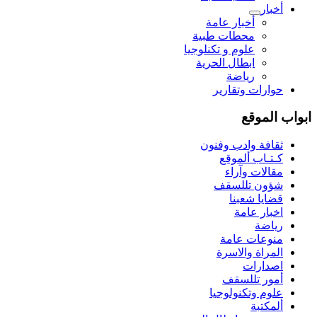
أخبار
أخبار عامة
محطات طبية
علوم و تکنلوجیا
ابطال الحرية
رياضة
حوارات وتقارير
ابواب الموقع
ثقافة وادب وفنون
كـتـاب ألموقع
مقالات وآراء
شؤون تللسقف
قضايا شعبنا
اخبار عامة
رياضة
منوعات عامة
المراة والاسرة
اصدارات
أمور تللسقف
علوم وتكنولوجيا
ألمكتبة