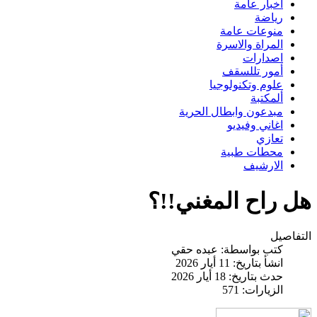
اخبار عامة
رياضة
منوعات عامة
المراة والاسرة
اصدارات
أمور تللسقف
علوم وتكنولوجيا
ألمكتبة
مبدعون وابطال الحرية
اغاني وفيديو
تعازي
محطات طبية
الارشيف
هل راح المغني!!؟
التفاصيل
كتب بواسطة:
عبده حقي
انشأ بتاريخ: 11 أيار 2026
حدث بتاريخ: 18 أيار 2026
الزيارات: 571