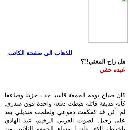
للذهاب الى صفحة الكاتب
هل راح المغني!!؟
عبده حقي
كان صباح يومه الجمعة قاسيا جدا، حزينا وصاعقا
كأنه قذيفة قاتلة هبطت دفعة واحدة فوق صدري.
لم أكن قد كفكفت دموعي ولملمت منديلي بعد
على رحيل الصوت العربي الرخيم، عبد الهادي
بلخياط، الذي غادرنا مساء الجمعة الثلاثين من