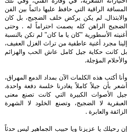
اختياراته الشعرية، في وقاره الفني، وفي تلك
المسافة الراقية التي حافظ عليها دائماً بين الفن
والابتذال. لم يكن يركض خلف الضجيج، بل كان
الضجيج الراهن كله يصمت احتراماً له . وحتى
أغنيته الأسطورية "كان يا ما كان" لم تكن بالنسبة
إلينا مجرد أغنية عاطفية من تراث الغزل العفيف،
بل كانت حكاية جيل كامل عاش الحب والهزائم
والأحلام المؤجلة.
وأنا أكتب هذه الكلمات الآن بمداد الدمع المهراق،
أشعر بأن جيلاً كاملاً يغادرنا خلسة دفعة واحدة.
جيل الأصوات الكبيرة التي كانت تصنع معنى
العبقرية لا الضجيج، وتصنع الخلود لا الشهرة
الزائفة والعابرة .
إن رحيلك يا عزيزنا ويا حبيب الجماهير ليس حدثاً