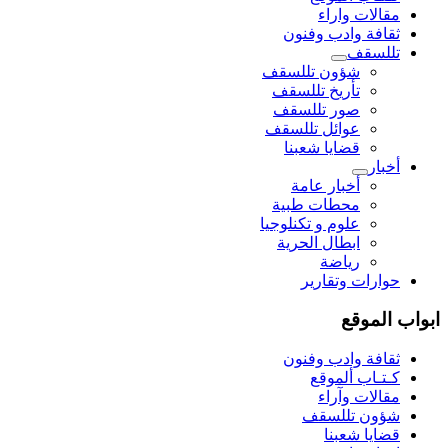
مقالات واراء
ثقافة وادب وفنون
تللسقف
شؤون تللسقف
تأريخ تللسقف
صور تللسقف
عوائل تللسقف
قضايا شعبنا
أخبار
أخبار عامة
محطات طبية
علوم و تکنلوجیا
ابطال الحرية
رياضة
حوارات وتقارير
ابواب الموقع
ثقافة وادب وفنون
كـتـاب ألموقع
مقالات وآراء
شؤون تللسقف
قضايا شعبنا