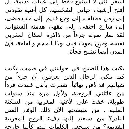
أشعر أنني لا أستمع فقط إلى أغنيات قديمة، بل
أفتح أرشيف حياتي الشخصية. كل أغنية تقودني
إلى زمن مختلف، إلى وجع قديم، إلى حب مضى،
إلى شارع اختفى، إلى مقهى هدمته السنوات.
لقد صار صوته جزءاً من ذاكرة المكان المغربي
نفسه. وحين يموت فنان بهذا الحجم والقامة، فإن
المدن أيضاً تشيخ فجأة.
بكيت هذا الصباح في جوانيتي في صمت. بكيت
كما يبكي الرجال الذين يعرفون أن جزءاً من
شبابهم قد دُفن نهائياً. شعرت بأنني فقدت فرداً
من عائلتي الروحية. ولأول مرة منذ سنوات
طويلة، خفت على الأغنية المغربية من السكتة
القلبية . من سيمنحها الآن ذلك الوقار الفني
النادر؟ من سيعيد إليها دفء الروح المغربية
القديمة؟ من سيجعل الكلمات تبدو كأنها خارجة