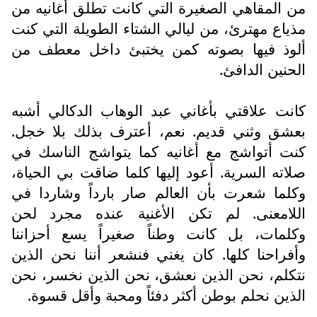
من المقاهي الصغيرة التي كانت تطلق أغانيه من
مذياع مهترئ، من ليالي الشتاء الطويلة التي كنت
ألوذ فيها بصوته كمن يختبئ داخل معطف من
الحنين الدافئ.
كانت علاقتي بأغاني عبد الوهاب الدكالي أشبه
بعشق وثني قديم. نعم، أعترف بذلك بلا خجل.
كنت أتواشج مع أغانيه كما يتواشج الناسك في
صلاته السرية. أعود إليها كلما ضاقت بي الحياة،
وكلما شعرت بأن العالم صار بارداً وشاردا في
اللامعنى. لم تكن الأغنية عنده مجرد لحن
وكلمات، بل كانت وطناً صغيراً يسع أحزاننا
وأفراحنا كلها. كان يغني فنشعر أننا نحن الذين
نتكلم، نحن الذين نعشق، نحن الذين نخسر، نحن
الذين نحلم بوطن أكثر دفئاً ومحبة وأقل قسوة.