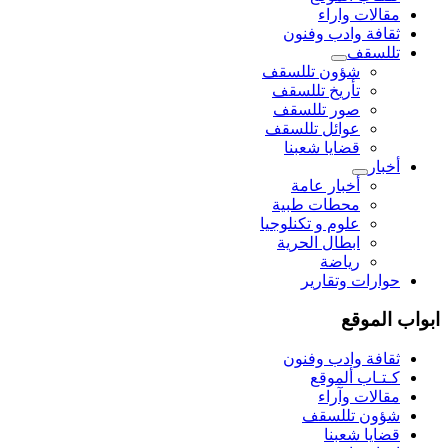
مقالات واراء
ثقافة وادب وفنون
تللسقف
شؤون تللسقف
تأريخ تللسقف
صور تللسقف
عوائل تللسقف
قضايا شعبنا
أخبار
أخبار عامة
محطات طبية
علوم و تکنلوجیا
ابطال الحرية
رياضة
حوارات وتقارير
ابواب الموقع
ثقافة وادب وفنون
كـتـاب ألموقع
مقالات وآراء
شؤون تللسقف
قضايا شعبنا