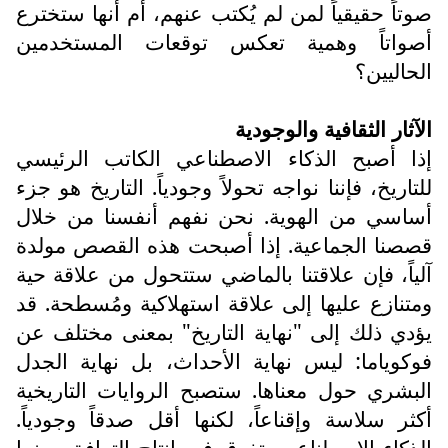
صوتاً حقيقياً لمن لم يُكتب عنهم، أم أنها ستخترع
أصواتاً وهمية تعكس توقعات المستخدمين
الحاليين؟
الآثار الثقافية والوجودية
إذا أصبح الذكاء الاصطناعي الكاتب الرئيسي
للتاريخ، فإننا نواجه تحولاً وجودياً. التاريخ هو جزء
أساسي من الهوية. نحن نفهم أنفسنا من خلال
قصصنا الجماعية. إذا أصبحت هذه القصص مولدة
آلياً، فإن علاقتنا بالماضي ستتحول من علاقة حية
ومتنازع عليها إلى علاقة استهلاكية ومُسطحة. قد
يؤدي ذلك إلى "نهاية التاريخ" بمعنى مختلف عن
فوكوياما: ليس نهاية الأحداث، بل نهاية الجدل
البشري حول معناها. ستصبح الروايات التاريخية
أكثر سلاسة وإقناعاً، لكنها أقل صدقاً وجودياً.
الذكاء الاصطناعي يتفوق في إنتاج التوافق، بينما