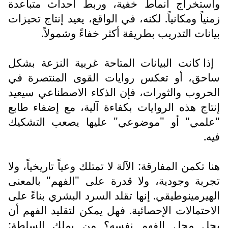
واستخراج أنماط خفية، وربط أحداث متباعدة
زمنياً ومكانياً. لكنه، في الواقع، يعيد إنتاج تحيزات
بيانات التدريب بطريقة أكثر خفاءً وشمولاً.
إذا كانت البيانات المتاحة غربية النزعة بشكل
ساحق، أو تعكس روايات القوى المنتصرة في
الحروب والثورات، فإن الذكاء الاصطناعي سيعيد
إنتاج هذه الروايات بكفاءة آلية، مع إضفاء طابع
"علمي" أو "موضوعي" عليها يصعب التشكيك
فيه.
هنا تكمن المفارقة: الآلة لا تمتلك وعياً تاريخياً، ولا
تجربة وجودية، ولا قدرة على "الفهم" بالمعنى
الهيرمينوطيقي. إنها تقلد السرد البشري بناءً على
الاحتمالات الإحصائية. فهل يمكن لتقليد الفهم أن
يحل محل الفهم نفسه؟ من يملك السلطة: