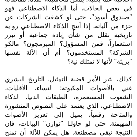
في بعض الحالات. أما الذكاء الاصطناعي فهو
"صندوق أسود"، حتى لو كشفت الشركات عن
جزء من آلياته. إذا أنتج الذكاء الاصطناعي رواية
تاريخية تقلل من شأن إبادة جماعية أو تبرر
استعماراً، فمن المسؤول؟ المبرمجون؟ مالكو
الشركة؟ المستخدمون؟ أم أن الآلة نفسها
"بريئة" لأنها لا تمتلك نية؟
كذلك، يثير الأمر قضية التمثيل. التاريخ البشري
غني بالأصوات المكبوتة: النساء، الأقليات،
الشعوب المستعمرة، الطبقات الدنيا. الذكاء
الاصطناعي، الذي يعتمد على النصوص المنشورة
والمتاحة رقمياً، يميل إلى تعزيز الأصوات
المهيمنة. حتى لو حاولنا "توازن" البيانات، فإن
النتيجة تبقى مصطنعة. هل يمكن للآلة أن تمنح