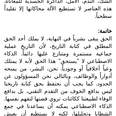
الشك، الندم، الأمل، الذاكرة الجسدية للمعاناة.
هذه العناصر لا تستطيع الآلة محاكاتها إلا تقليداً
سطحياً.
خاتمة:
الحق يبقى بشرياً في النهاية، لا يملك أحد الحق
المطلق في كتابة التاريخ، لأن التاريخ عملية
جماعية مستمرة ومتنازع عليها دائماً. الذكاء
الاصطناعي لا "يستحق" هذا الحق لأنه لا يمتلك
وعياً أخلاقياً أو وجودياً. نحن، البشر، من يمنحه
أدواراً والوظائف، وبالتالي نحن المسؤولون عن
الحدود. كما يجب أن نحتفظ بحق كتابة تاريخنا
ليس بدافع الخوف من التقدم التقني، بل بدافع
الوفاء لطبيعتنا ككائنات تروي قصتها لتفهم نفسها.
الذكاء الاصطناعي يمكنه أن يساعدنا في جمع
الشظايا وتحليلها، لكنه لا يستطيع أن يعيش