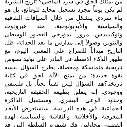
من يمتلك الحق في سرد الماضي؟ تاريخ البشرية
لم يكن يوماً مجرد تسجيل محايد للوقائع، بل هو
بناء سردي يتشكل من خلال السياقات الثقافية
والسياسية والأيديولوجية. منذ هيرودوت
وثوكيديدس، مروراً بمؤرخي العصور الوسطى
والتنوير، وصولاً إلى مدارس ما بعد الحداثة، ظل
التاريخ ميداناً للصراع على المعنى. اليوم، مع
ظهور الذكاء الاصطناعي القادر على توليد نصوص
تاريخية متماسكة ومفصلة، يطرح السؤال نفسه
بقوة جديدة: من يمنح الآلة الحق في كتابة
تاريخنا؟هذا السؤال ليس تقنياً بحتاً، بل فلسفي
ووجودي. إنه يتعلق بطبيعة الحقيقة التاريخية،
وحدود الوعي البشري، ومستقبل الذاكرة
الجماعية. في هذه الدراسة، سنستعرض الأبعاد
المعرفية والأخلاقية والثقافية والسياسية لهذه
القضية، محاولين فك شيفرة السلطة التي قد