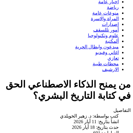
اخبار عامة
رياضة
منوعات عامة
المراة والاسرة
اصدارات
أمور تللسقف
علوم وتكنولوجيا
ألمكتبة
مبدعون وابطال الحرية
اغاني وفيديو
تعازي
محطات طبية
الارشيف
من يمنح الذكاء الاصطناعي الحق
في كتابة التاريخ البشري؟
التفاصيل
كتب بواسطة:
د. زهير الخويلدي
انشأ بتاريخ: 11 أيار 2026
حدث بتاريخ: 18 أيار 2026
الزيارات: 601