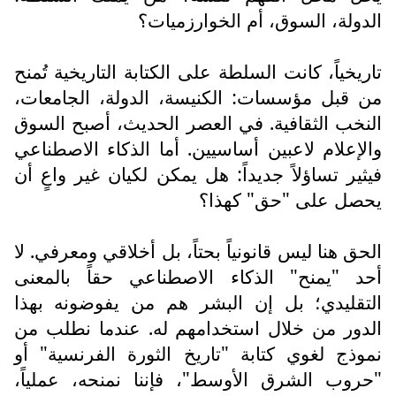
الدولة، السوق، أم الخوارزميات؟
تاريخياً، كانت السلطة على الكتابة التاريخية تُمنح
من قبل مؤسسات: الكنيسة، الدولة، الجامعات،
النخب الثقافية. في العصر الحديث، أصبح السوق
والإعلام لاعبين أساسيين. أما الذكاء الاصطناعي
فيثير تساؤلاً جديداً: هل يمكن لكيان غير واعٍ أن
يحصل على "حق" كهذا؟
الحق هنا ليس قانونياً بحتاً، بل أخلاقي ومعرفي. لا
أحد "يمنح" الذكاء الاصطناعي حقاً بالمعنى
التقليدي؛ بل إن البشر هم من يفوضونه بهذا
الدور من خلال استخدامهم له. عندما نطلب من
نموذج لغوي كتابة "تاريخ الثورة الفرنسية" أو
"حروب الشرق الأوسط"، فإننا نمنحه، عملياً،