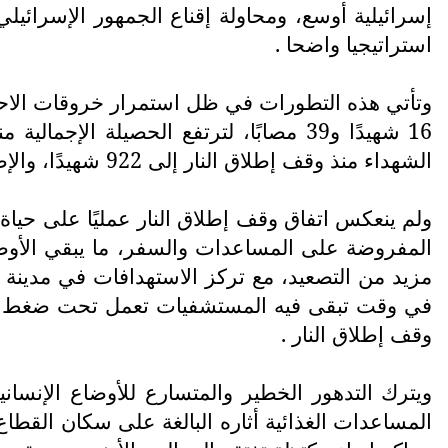
إسرائيلية أوسع، ومحاولة إقناع الجمهور الإسرائي
استراتيجيا واضحا .
وتأتي هذه التطورات في ظل استمرار خروقات الاحتل
الشهداء منذ وقف إطلاق النار إلى 922 شهيدًا، والإصابات إلى 2,786، إضافة إلى انتشال 781 جثمانًا من تحت الأنقاض ومناطق متفرقة.
ولم ينعكس اتفاق وقف إطلاق النار عمليًا على حيا
المفروضة على المساعدات والسفر، ما يبقي الأوضاع
مزيد من التصعيد، مع تركز الاستهدافات في مدينة
في وقت تبقى فيه المستشفيات تعمل تحت ضغط متوا
وقف إطلاق النار .
ويترك التدهور الخطير والمتسارع للأوضاع الإنسان
المساعدات الغذائية أثاره البالغة على سكان القط