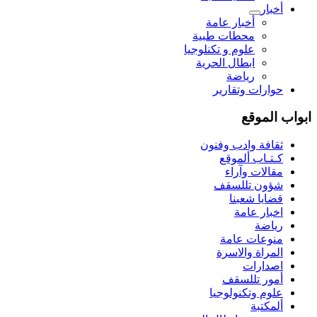
أخبار
أخبار عامة
محطات طبية
علوم و تکنلوجیا
ابطال الحرية
رياضة
حوارات وتقارير
ابواب الموقع
ثقافة وادب وفنون
كـتـاب ألموقع
مقالات وآراء
شؤون تللسقف
قضايا شعبنا
اخبار عامة
رياضة
منوعات عامة
المراة والاسرة
اصدارات
أمور تللسقف
علوم وتكنولوجيا
ألمكتبة