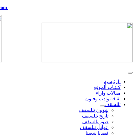
com
telskof@hotmail.com
الرئيسية
كـتـاب ألموقع
مقالات واراء
ثقافة وادب وفنون
تللسقف
شؤون تللسقف
تأريخ تللسقف
صور تللسقف
عوائل تللسقف
قضايا شعبنا