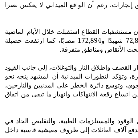
 إنجازات، رغم أن الواقع الميداني لا يعكس نصرا
ن مستشفيات القطاع استقبلت خلال الأيام الماضية
16 شهيدًا و39 مصابًا، لترتفع الحصيلة الإجمالية منذ بدء العدوان في السابع من أكتوبر 2023 إلى 72,819 شهيدًا و172,894 مصابًا، كما ارتفعت حصيلة
القصف وإطلاق النار والتوغلات، إلى جانب القيود
، وتؤكد التطورات الميدانية أن المشهد يتجه نحو
ي، وتوسع دائرة الخطر على المدنيين والنازحين،
اع رقعة الانتهاكات وانهيار ما تبقى من اتفاق
 الوقود والمستلزمات الطبية، والتقليص الحاد في
يدفع آلاف العائلات إلى ظروف معيشية قاسية داخل