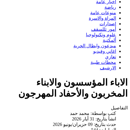
اخبار عامة
رياضة
منوعات عامة
المراة والاسرة
اصدارات
أمور تللسقف
علوم وتكنولوجيا
ألمكتبة
مبدعون وابطال الحرية
اغاني وفيديو
تعازي
محطات طبية
الارشيف
الاباء المؤسسون والابناء
المخربون والأحفاد المهرجون
التفاصيل
كتب بواسطة:
محمد حمد
انشأ بتاريخ: 31 أيار 2026
حدث بتاريخ: 09 حزيران/يونيو 2026
الزيارات: 544