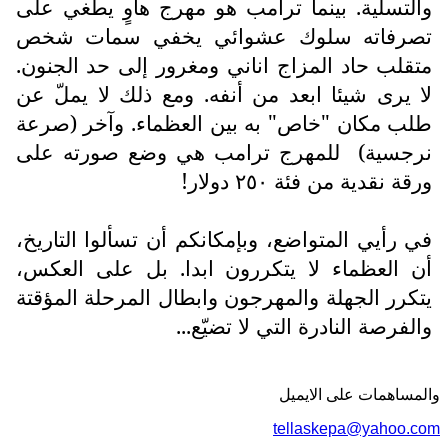
والتسلية. بينما ترامب هو مهرج هاوٍ يطغي على
تصرفاته سلوك عشوائي يخفي سمات شخص
متقلب حاد المزاج اناني ومغرور إلى حد الجنون.
لا يرى شيئا ابعد من أنفه. ومع ذلك لا يملّ عن
طلب مكان "خاص" به بين العظماء. وآخر (صرعة
نرجسية)
للمهرج ترامب هي وضع صورته على
ورقة نقدية من فئة ٢٥٠ دولار!
في رأيي المتواضع، وبإمكانكم أن تسألوا التاريخ،
أن العظماء لا يتكررون ابدا. بل على العكس،
يتكرر الجهلة والمهرجون وابطال المرحلة المؤقتة
والفرصة النادرة التي لا تضيّع...
والمساهمات علی الایمیل
tellaskepa@yahoo.com