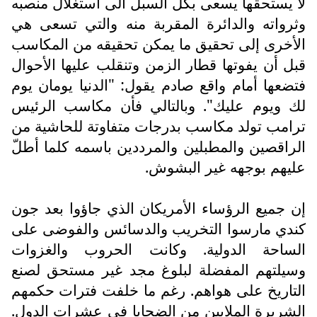
لا يستحقها يسعى بكل السبل الى استغلال منصبه
وثرواته والدائرة المقربة منه والتي تسعى هي
الأخرى إلى تحقيق ما يمكن تحقيقه من المكاسب
قبل أن يفوتها قطار الزمن وتنقلب عليها الأحوال
فتضعها أمام واقع صادم يقول: "الدنيا يومان يوم
لك ويوم عليك". وبالتالي فأن مكاسب الرئيس
ترامب تولد مكاسب بدرجات متفاوتة للحاشية من
الراقصين والمطبلين والمرددين باسمه كلما أطلّ
عليهم بوجهه غير البشوش.
إن جميع الرؤساء الأمريكان الذي جاؤوا بعد جون
كندي مارسوا التخريب والدسائس والفوضى على
الساحة الدولية. وكانت الحروب والغزوات
وسيلتهم المفضلة لبلوغ مجد غير مستحق لصنع
التاريخ على هواهم. رغم ما خلفت فترات حكمهم
الشريرة الملايين من الضحايا في عشرات الدول.