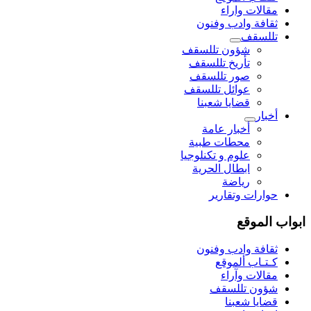
مقالات واراء
ثقافة وادب وفنون
تللسقف
شؤون تللسقف
تأريخ تللسقف
صور تللسقف
عوائل تللسقف
قضايا شعبنا
أخبار
أخبار عامة
محطات طبية
علوم و تکنلوجیا
ابطال الحرية
رياضة
حوارات وتقارير
ابواب الموقع
ثقافة وادب وفنون
كـتـاب ألموقع
مقالات وآراء
شؤون تللسقف
قضايا شعبنا