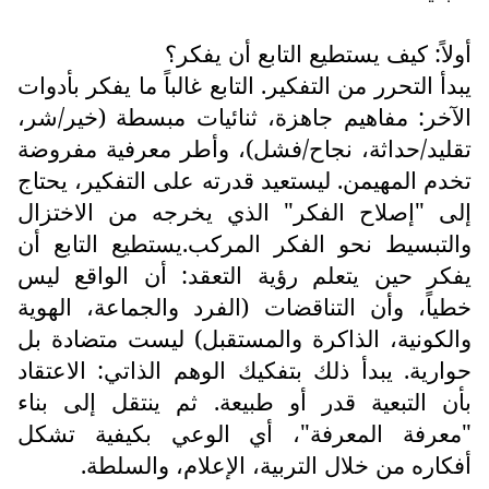
أولاً: كيف يستطيع التابع أن يفكر؟
يبدأ التحرر من التفكير. التابع غالباً ما يفكر بأدوات
الآخر: مفاهيم جاهزة، ثنائيات مبسطة (خير/شر،
تقليد/حداثة، نجاح/فشل)، وأطر معرفية مفروضة
تخدم المهيمن. ليستعيد قدرته على التفكير، يحتاج
إلى "إصلاح الفكر" الذي يخرجه من الاختزال
والتبسيط نحو الفكر المركب.يستطيع التابع أن
يفكر حين يتعلم رؤية التعقد: أن الواقع ليس
خطياً، وأن التناقضات (الفرد والجماعة، الهوية
والكونية، الذاكرة والمستقبل) ليست متضادة بل
حوارية. يبدأ ذلك بتفكيك الوهم الذاتي: الاعتقاد
بأن التبعية قدر أو طبيعة. ثم ينتقل إلى بناء
"معرفة المعرفة"، أي الوعي بكيفية تشكل
أفكاره من خلال التربية، الإعلام، والسلطة.