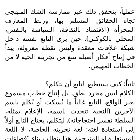
عملياً، يتحقق ذلك عبر ممارسة الشك المنهجي
تجاه الحقائق المسلم بها، وربط المعارف
المجزأة (الاقتصاد بالثقافة، السياسة بالنفس،
المحلي بالكوكبي). حين يرى التابع نفسه داخل
شبكة علاقات معقدة وليس نقطة معزولة، يبدأ
في إنتاج أفكار أصيلة تنبع من تجربته الحية لا من
الخطاب المهيمن.
ثانياً: كيف يستطيع التابع أن يتكلم؟
الكلام ليس مجرد نطق، بل إنتاج خطاب مسموع
يغير الواقع. التابع غالباً ما يُسكت أو يُكلم باسم
الآخرين (النخبة تتحدث باسمه، الإعلام يمثله،
السلطة تفسر احتجاجاته). ليتكلم، يحتاج التابع أولاً
إلى استعادة لغته: لغة تجربته الخاصة، لا اللغة
المستعارة أو المترجمة. هذا يتطلب بناء "فضاءات