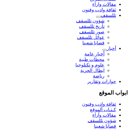
مقالات واراء
ثقافة وادب وفنون
تللسقف
شؤون تللسقف
تأريخ تللسقف
صور تللسقف
عوائل تللسقف
قضايا شعبنا
أخبار
أخبار عامة
محطات طبية
علوم و تکنلوجیا
ابطال الحرية
رياضة
حوارات وتقارير
ابواب الموقع
ثقافة وادب وفنون
كـتـاب ألموقع
مقالات وآراء
شؤون تللسقف
قضايا شعبنا