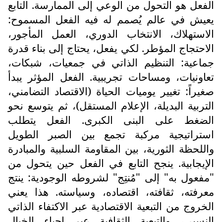
الفعل هو التحول من الوعي إلى الممارسة. التابع
يعيش في عالم يُصمم له فيه الفعل المسموح:
الاستهلاك، الانتخاب الدوري، العمل المأجور،
الاحتجاج المؤطر. لكي يفعل، يحتاج إلى بناء قدرة
جماعية: التنظيم الذاتي في جمعيات، شبكات،
تعاونيات، ومساحات تجريبية. الفعل المؤثر يبدأ
صغيراً: تغيير يوميات الحياة (الاقتصاد التضامني،
التربية البديلة، الإعلام المستقل)، ثم يتوسع نحو
الضغط على البنى الكبرى. الفعل يتطلب
استراتيجية مركبة تجمع بين الصبر الطويل
واللحظة الثورية، بين المقاومة السلبية والمبادرة
الإيجابية. ينجح التابع في الفعل حين يتحول من
"مفعول به" إلى "مُنتِج" لشروطه الوجودية: ينتج
معرفته، ثقافته، اقتصاده، وسياسته. هذا يعني
الخروج من التبعية الاقتصادية عبر الاكتفاء الذاتي
النسبي، والتبعية الثقافية عبر إحياء الخيال