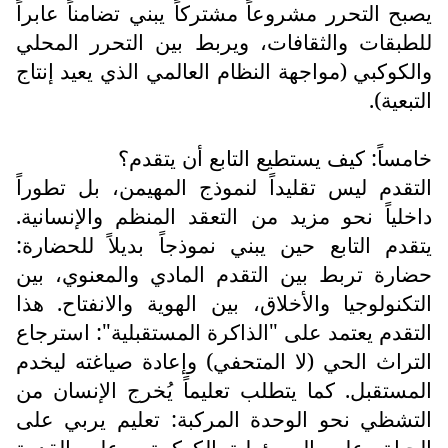
يصبح التحرر مشروعاً مشتركاً يبني تضامناً عابراً
للطبقات والثقافات، ويربط بين التحرر المحلي
والكوكبي (مواجهة النظام العالمي الذي يعيد إنتاج
التبعية).
خامساً: كيف يستطيع التابع أن يتقدم؟
التقدم ليس تقليداً لنموذج المهيمن، بل تطوراً
داخلياً نحو مزيد من التعقد المنظم والإنسانية.
يتقدم التابع حين يبني نموذجاً بديلاً للحضارة:
حضارة تربط بين التقدم المادي والمعنوي، بين
التكنولوجيا والأخلاق، بين الهوية والانفتاح. هذا
التقدم يعتمد على "الذاكرة المستقبلية": استرجاع
التراث الحي (لا المتحفي) وإعادة صياغته ليخدم
المستقبل. كما يتطلب تعليماً يُخرج الإنسان من
التشظي نحو الوحدة المركبة: تعليم يربي على
الحياة، على المسؤولية الكوكبية، وعلى القدرة