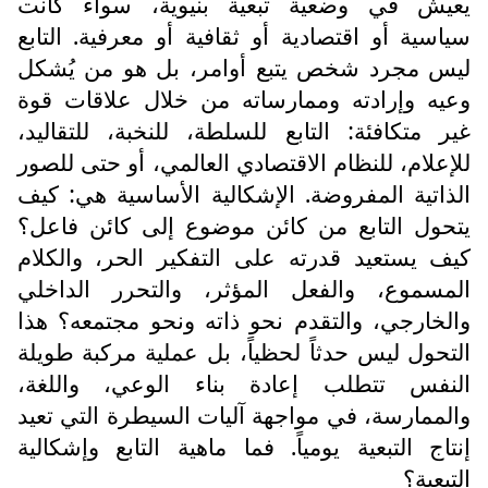
يعيش في وضعية تبعية بنيوية، سواء كانت
سياسية أو اقتصادية أو ثقافية أو معرفية. التابع
ليس مجرد شخص يتبع أوامر، بل هو من يُشكل
وعيه وإرادته وممارساته من خلال علاقات قوة
غير متكافئة: التابع للسلطة، للنخبة، للتقاليد،
للإعلام، للنظام الاقتصادي العالمي، أو حتى للصور
الذاتية المفروضة. الإشكالية الأساسية هي: كيف
يتحول التابع من كائن موضوع إلى كائن فاعل؟
كيف يستعيد قدرته على التفكير الحر، والكلام
المسموع، والفعل المؤثر، والتحرر الداخلي
والخارجي، والتقدم نحو ذاته ونحو مجتمعه؟ هذا
التحول ليس حدثاً لحظياً، بل عملية مركبة طويلة
النفس تتطلب إعادة بناء الوعي، واللغة،
والممارسة، في مواجهة آليات السيطرة التي تعيد
إنتاج التبعية يومياً. فما ماهية التابع وإشكالية
التبعية؟