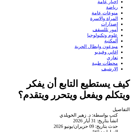
اخبار عامة
رياضة
منوعات عامة
المراة والاسرة
اصدارات
أمور تللسقف
علوم وتكنولوجيا
ألمكتبة
مبدعون وابطال الحرية
اغاني وفيديو
تعازي
محطات طبية
الارشيف
كيف يستطيع التابع أن يفكر
ويتكلم ويفعل ويتحرر ويتقدم؟
التفاصيل
كتب بواسطة:
د. زهير الخويلدي
انشأ بتاريخ: 31 أيار 2026
حدث بتاريخ: 09 حزيران/يونيو 2026
الزيارات: 565