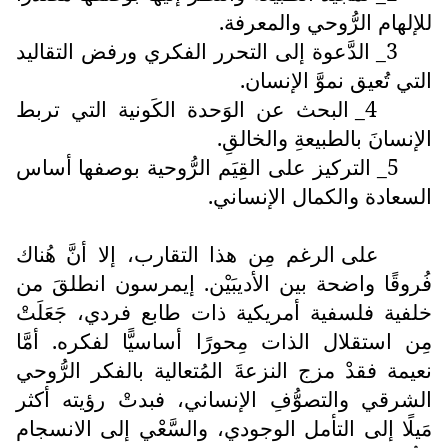
للإلهام الرُّوحي والمعرفة.
3_ الدَّعوة إلى التحرر الفكري ورفض التقاليد
التي تُعيق نموَّ الإنسان.
4_ البحث عن الوَحدة الكَونية التي تربط
الإنسانَ بالطبيعةِ والخالقِ.
5_ التركيز على القِيَم الرُّوحية بوصفها أساس
السعادة والكمال الإنساني.
على الرغم مِن هذا التقارب، إلا أنَّ هُناك
فُروقًا واضحة بين الأديبَيْن. إيمرسون انطلقَ من
خلفية فلسفية أمريكية ذات طابع فردي، جَعَلَتْ
مِن استقلال الذات مِحورًا أساسيًّا لفكره. أمَّا
نعيمة فقدْ مزج النزعةَ المُتعالية بالفكر الرُّوحي
الشرقي والتصوُّفِ الإنساني، فبدتْ رؤيته أكثر
مَيلًا إلى التأمل الوجودي، والسَّعْي إلى الانسجام