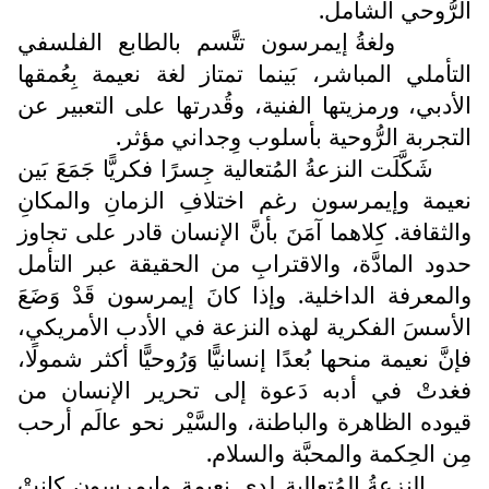
الرُّوحي الشامل.
ولغةُ إيمرسون تتَّسم بالطابع الفلسفي
التأملي المباشر، بَينما تمتاز لغة نعيمة بِعُمقها
الأدبي، ورمزيتها الفنية، وقُدرتها على التعبير عن
التجربة الرُّوحية بأسلوب وِجداني مؤثر.
شَكَّلَت النزعةُ المُتعالية جِسرًا فكريًّا جَمَعَ بَين
نعيمة وإيمرسون رغم اختلافِ الزمانِ والمكانِ
والثقافة. كِلاهما آمَنَ بأنَّ الإنسان قادر على تجاوز
حدود المادَّة، والاقترابِ من الحقيقة عبر التأمل
والمعرفة الداخلية. وإذا كانَ إيمرسون قَدْ وَضَعَ
الأسسَ الفكرية لهذه النزعة في الأدب الأمريكي،
فإنَّ نعيمة منحها بُعدًا إنسانيًّا وَرُوحيًّا أكثر شمولًا،
فغدتْ في أدبه دَعوة إلى تحرير الإنسان من
قيوده الظاهرة والباطنة، والسَّيْر نحو عالَم أرحب
مِن الحِكمة والمحبَّة والسلام.
النزعةُ المُتعالية لدى نعيمة وإيمرسون كانتْ