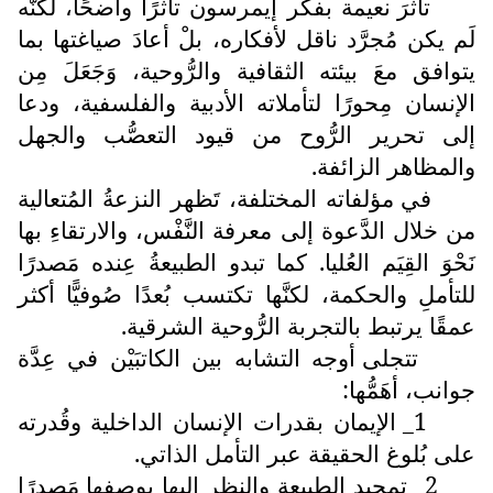
تأثرَ نعيمة بفكر إيمرسون تأثرًا واضحًا، لكنَّه
لَم يكن مُجرَّد ناقل لأفكاره، بلْ أعادَ صياغتها بما
يتوافق معَ بيئته الثقافية والرُّوحية، وَجَعَلَ مِن
الإنسان مِحورًا لتأملاته الأدبية والفلسفية، ودعا
إلى تحرير الرُّوح من قيود التعصُّب والجهل
والمظاهر الزائفة.
في مؤلفاته المختلفة، تَظهر النزعةُ المُتعالية
من خلال الدَّعوة إلى معرفة النَّفْس، والارتقاءِ بها
نَحْوَ القِيَم العُليا. كما تبدو الطبيعةُ عِنده مَصدرًا
للتأملِ والحكمة، لكنَّها تكتسب بُعدًا صُوفيًّا أكثر
عمقًا يرتبط بالتجربة الرُّوحية الشرقية.
تتجلى أوجه التشابه بين الكاتبَيْن في عِدَّة
جوانب، أهَمُّها:
1_ الإيمان بقدرات الإنسان الداخلية وقُدرته
على بُلوغ الحقيقة عبر التأمل الذاتي.
2_ تمجيد الطبيعة والنظر إليها بوصفها مَصدرًا