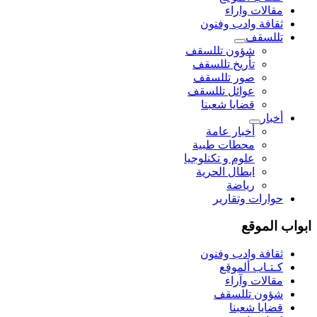
مقالات واراء
ثقافة وادب وفنون
تللسقف
شؤون تللسقف
تأريخ تللسقف
صور تللسقف
عوائل تللسقف
قضايا شعبنا
أخبار
أخبار عامة
محطات طبية
علوم و تکنلوجیا
ابطال الحرية
رياضة
حوارات وتقارير
ابواب الموقع
ثقافة وادب وفنون
كـتـاب ألموقع
مقالات وآراء
شؤون تللسقف
قضايا شعبنا