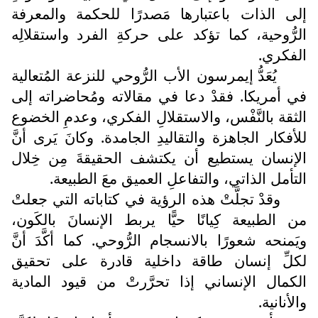
إلى الذات باعتبارها مَصدرًا للحكمة والمعرفة
الرُّوحية، كما تؤكد على حركةِ الفرد واستقلالِه
الفكري.
يُعَدُّ إيمرسون الأب الرُّوحي للنزعة المُتعالية
في أمريكا. فقدْ دعا في مقالاته ومُحاضراته إلى
الثقة بالنَّفْس، والاستقلالِ الفكري، وعدمِ الخضوع
للأفكار الجاهزة والتقاليدِ الجامدة. وكانَ يَرى أنَّ
الإنسان يستطيع أن يكتشف الحقيقةَ مِن خِلال
التأمل الذاتي، والتفاعلِ العميق معَ الطبيعة.
وقدْ تجلَّتْ هذه الرؤية في كتاباته التي جعلتْ
من الطبيعة كِيانًا حيًّا يربط الإنسانَ بالكَون،
ويَمنحه شعورًا بالانسجام الرُّوحي. كما أكَّدَ أنَّ
لكلِّ إنسان طاقة داخلية قادرة على تحقيق
الكمال الإنساني إذا تحرَّرتْ من قيود المادية
والأنانية.