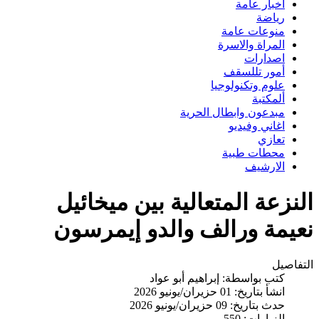
اخبار عامة
رياضة
منوعات عامة
المراة والاسرة
اصدارات
أمور تللسقف
علوم وتكنولوجيا
ألمكتبة
مبدعون وابطال الحرية
اغاني وفيديو
تعازي
محطات طبية
الارشيف
النزعة المتعالية بين ميخائيل
نعيمة ورالف والدو إيمرسون
التفاصيل
كتب بواسطة:
إبراهيم أبو عواد
انشأ بتاريخ: 01 حزيران/يونيو 2026
حدث بتاريخ: 09 حزيران/يونيو 2026
الزيارات: 550