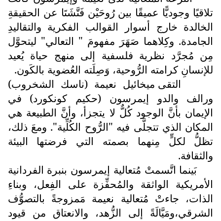
تلاقيًا وجوديًّا عميقًا بين رُوحَيْن فَتَّشَتَا عن الحقيقةِ
الخالدة خارج أسوار القوالب الفكرية والتقاليدِ
الجامدة. وكِلاهما صَهَرَ مفهومَ " التعالي" ليتحوَّل
مِن مُجرَّد نظرية فلسفية إلى منهج حياة يُعيد
للإنسانِ كرامته الرُّوحية، وَصِلَته العُضوية بالكَون.
التقى ميخائيل نعيمة (ناسك الشخروب)
ورالف والدو إيمرسون (حكيم كونكورد) في
الإيمان بأنَّ الوجود كُلٌّ لا يتجزأ، وأنَّ الطبيعة هي
المكان الذي تتجلَّى فيه "الرُّوح الكُلِّية". ومعَ ذلك،
تظلُّ لكلٍّ مِنهما بصمته التي فرضتها البيئة
والثقافة.
بَينما اتَّسمتْ مُتعالية إيمرسون بنبرة الفردانية
الأمريكية الواثقة والمُحفِّزة على الفِعل، وبناءِ
الذات، جاءتْ مُتعالية نعيمة مَمزوجةً بالتصوُّف
الشرقي،ومَيَّالَةً إلى الزُّهد، والانعتاق من قيود