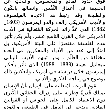
فوق حدود المادَّةِ والمحسوس، والبحثِ عن
الحقيقة في أعماق النَّفْس، واتصالها بالكَون
والطبيعة. وقد ارتبطَ هذا الاتجاه بالفيلسوف
والأديب الأمريكي رالف والدو إيمرسون (1803_
1882) الذي عُدَّ رائد الحركة المُتعالية في الأدب
الأمريكي خلال القرن التاسع عشر. ولَم يكن تأثير
هذه الفلسفة مقتصرًا على البيئة الأمريكية، بل
امتدَّ إلى عدد من الأدباء والمفكرين في أنحاء
مختلفة مِن العالَم ، ومِن بَينهم الأديب اللبناني
ميخائيل نعيمة (1889_ 1988) الذي تأثرَ بأفكار
إيمرسون خلال دراسته في أمريكا، وانعكسَ ذلك
بوضوح في إنتاجه الفكري والأدبي.
تقوم النزعة المُتعالية على الإيمان بأنَّ الإنسان
يمتلك قُدرةً فِطرية على إدراك الحقائق الكُبرى
دون الاعتماد الكامل على الحواس أو القوانين
المادية. وتدعو إلى التأمل في الطبيعة، والعَودةِ