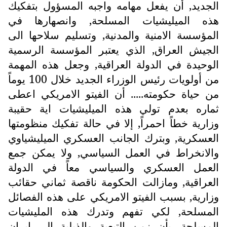
الجديد, أن يفعل مهامه واجبه المسؤول بتفكيك
هذه الميليشيات المسلحة, وانصهارها في
المؤسسة الامنية والمدنية, وتسليم سلاحها الى
الجيش العراق, الذي يعتبر المؤسسة الرسمية
الوحيدة في الدولة العراقية, وجعل هذه المهمة
من أولويات رئيس الوزراء الجديد خلال 100 يوماً
من حياة حكومته..... أن الفيتو الامريكي اعطى
ثماره بعدم تولي هذه الميليشيات اية حقيبة
وزارية خطاً احمراً, إلا في حالة تفكيك منظومتها
العسكرية, وبترك الجانب العسكري الميليشياوي
والانخراط في العمل السياسي, ولا يمكن جمع
العمل العسكري والسياسي معاً في الدولة
العراقية, ومازالت الحكومة ناقصة ثماني حقائب
وزارية, بسبب الفيتو الامريكي على هذه الفصائل
المسلحة, لكي تفهم وتدرك هذه المليشيات
المسلحة, بأن زمن التبعية والذيلية الى ايران