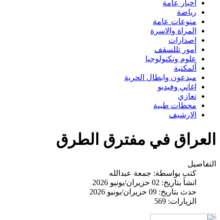
اخبار عامة
رياضة
منوعات عامة
المراة والاسرة
اصدارات
أمور تللسقف
علوم وتكنولوجيا
ألمكتبة
مبدعون وابطال الحرية
اغاني وفيديو
تعازي
محطات طبية
الارشيف
العراق في مفترق الطرق
التفاصيل
كتب بواسطة:
جمعة عبدالله
انشأ بتاريخ: 02 حزيران/يونيو 2026
حدث بتاريخ: 09 حزيران/يونيو 2026
الزيارات: 569