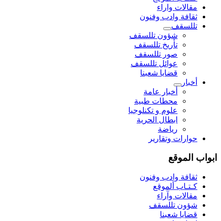
مقالات واراء
ثقافة وادب وفنون
تللسقف
شؤون تللسقف
تأريخ تللسقف
صور تللسقف
عوائل تللسقف
قضايا شعبنا
أخبار
أخبار عامة
محطات طبية
علوم و تکنلوجیا
ابطال الحرية
رياضة
حوارات وتقارير
ابواب الموقع
ثقافة وادب وفنون
كـتـاب ألموقع
مقالات وآراء
شؤون تللسقف
قضايا شعبنا