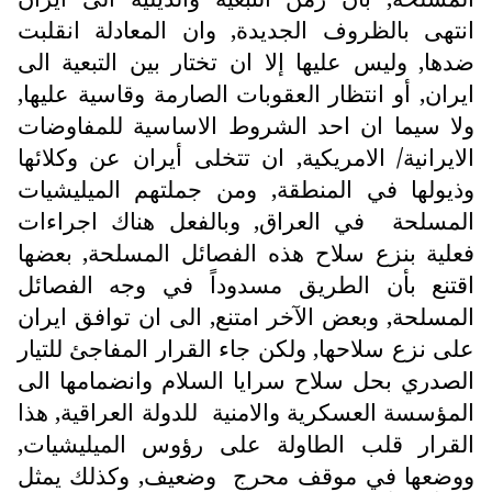
انتهى بالظروف الجديدة, وان المعادلة انقلبت
ضدها, وليس عليها إلا ان تختار بين التبعية الى
ايران, أو انتظار العقوبات الصارمة وقاسية عليها,
ولا سيما ان احد الشروط الاساسية للمفاوضات
الايرانية/ الامريكية, ان تتخلى أيران عن وكلائها
وذيولها في المنطقة, ومن جملتهم الميليشيات
المسلحة
في العراق, وبالفعل هناك اجراءات
فعلية بنزع سلاح هذه الفصائل المسلحة, بعضها
اقتنع بأن الطريق مسدوداً في وجه الفصائل
المسلحة, وبعض الآخر امتنع, الى ان توافق ايران
على نزع سلاحها, ولكن جاء القرار المفاجئ للتيار
الصدري بحل سلاح سرايا السلام وانضمامها الى
المؤسسة العسكرية والامنية
للدولة العراقية, هذا
القرار قلب الطاولة على رؤوس الميليشيات,
ووضعها في موقف محرج
وضعيف, وكذلك يمثل