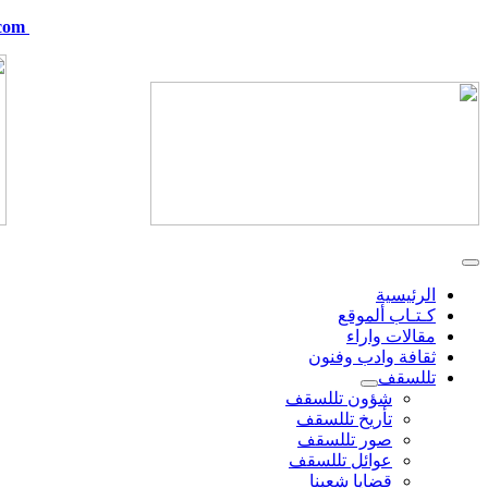
com
telskof@hotmail.com
الرئيسية
كـتـاب ألموقع
مقالات واراء
ثقافة وادب وفنون
تللسقف
شؤون تللسقف
تأريخ تللسقف
صور تللسقف
عوائل تللسقف
قضايا شعبنا