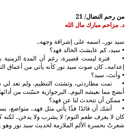
من رحم النضال/ 21
د. مزاحم مبارك مال الله
سيد نور.. اسمه على إشراقة وجهه..
• سيد، كم عايشتَ الخالد فهد؟
•
فترة ليست قصيرة، رغم أن المدة الزمنية بأ
إعدامه.. كان صوت سيد نور كأنه يأتي من أعماق ال
• وأنتَ، سيد؟
•
تمت مطاردتي، وتشتت التنظيم، ولم تعد لي صلة 
أنضج مما نعيشه اليوم.. البرجوازية حسّنت من أدائه
• ممكن أن تتحدث لنا عن فهد؟
•
أشك أن قائدًا فذًا يأتي مثل فهد.. متواضع، ب
كان لا يعرف طعم النوم؛ لا يشرب ولا يدخن.. لكنه ك
شعرتُ بحسرة الألم الملازمة لحديث سيد نور وهو 