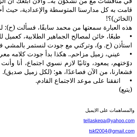
في مناقشات مع من تشكوّن به.. والآن أبلغك أن ال
قامت به كل مدارسنا المتوسطة والإعدادية، حيث أحد
(الخائن)؟!
هذه العبارة سمعتها من محمد سابقًا، فسألت (ح): لما
•
طبعًا، خائن لمصالح الجماهير الطلابية، كعميل ل
استأذن (ح. و)، وتركني مع جودت لنستمر بالمشي في
•
عيني، زميل مزاحم.. هكذا بدأ جودت كلامه معي
دوّختهم، يمعود، وثانيًا لازم نسوي اجتماع، أنا وأنت
فشعارنا، من الآن فصاعدًا، هو: (لكل زميل صديق).
•
اتفقنا على موعد الاجتماع القادم.
(يتبع)
والمساهمات علی الایمیل
tellaskepa@yahoo.com
tskf2004@gmail.com