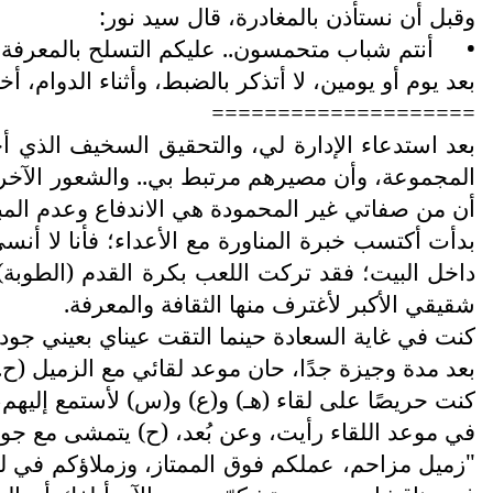
وقبل أن نستأذن بالمغادرة، قال سيد نور:
•
أنتم شباب متحمسون.. عليكم التسلح بالمعرفة، 
بعد يوم أو يومين، لا أتذكر بالضبط، وأثناء الدوام
====================
بعد استدعاء الإدارة لي، والتحقيق السخيف الذي 
المجموعة، وأن مصيرهم مرتبط بي.. والشعور الآخر
أن من صفاتي غير المحمودة هي الاندفاع وعدم المبالا
بدأت أكتسب خبرة المناورة مع الأعداء؛ فأنا لا أ
داخل البيت؛ فقد تركت اللعب بكرة القدم (الطوبة)
شقيقي الأكبر لأغترف منها الثقافة والمعرفة.
كنت في غاية السعادة حينما التقت عيناي بعيني جود
بعد مدة وجيزة جدًا، حان موعد لقائي مع الزميل (ح. 
كنت حريصًا على لقاء (هـ) و(ع) و(س) لأستمع إليهم
في موعد اللقاء رأيت، وعن بُعد، (ح) يتمشى مع جود
"زميل مزاحم، عملكم فوق الممتاز، وزملاؤكم في لجنة 