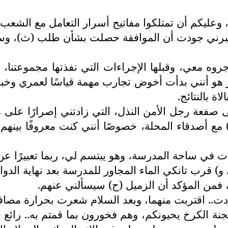
وعليكم أن تمتلكوا مفاتيح أسرار التعامل مع الشعب.
، أخبرني جودت أن الموافقة حصلت بشأن طلب (ث)، وسيع
أجروه معي، وقبلها الإجراءات التي نفذتها مجموعتن
 هو أنني بدأت أخوض تجارب مهمة قياسًا لعمري وخب
ة بالنتائج.
نسى صفعة رجل الأمن النذل، التي زادتني إصرارًا ع
 مع أصدقاء المحلة، خصوصًا أنني كنت معروفًا بينه
ت في ساحة المدرسة، وهو يبتسم لي، ربما تعبيرًا عن 
و) قرب تانكي الماء المجاور للمدرسة بعد نهاية الدوام
، فمن المؤكد أن الزميل (ح) سيسألني عنهم.
ت.. اقتربت منهما، وبعد السلام شعرت بحرارة مصافحة 
الكرخ يحيونكم، وهم فخورون بما قمتم به.. رائع جدًا،