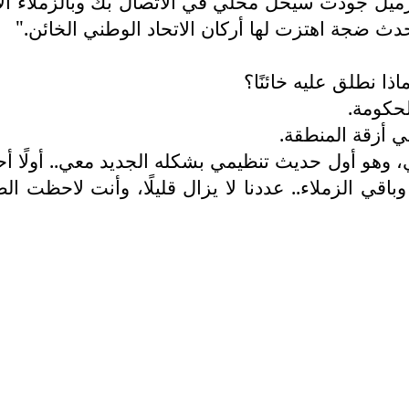
زميل جودت سيحل محلي في الاتصال بك وبالزملاء ال
ث ضجة اهتزت لها أركان الاتحاد الوطني الخائن."
ذا نطلق عليه خائنًا؟
لحكومة.
 أزقة المنطقة.
، وهو أول حديث تنظيمي بشكله الجديد معي.. أولًا أ
 وباقي الزملاء.. عددنا لا يزال قليلًا، وأنت لاحظت ال