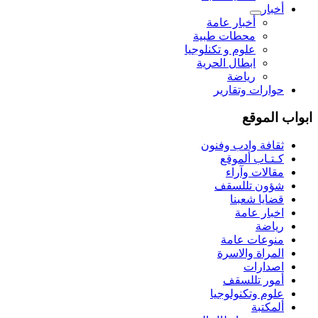
أخبار
أخبار عامة
محطات طبية
علوم و تکنلوجیا
ابطال الحرية
رياضة
حوارات وتقارير
ابواب الموقع
ثقافة وادب وفنون
كـتـاب ألموقع
مقالات وآراء
شؤون تللسقف
قضايا شعبنا
اخبار عامة
رياضة
منوعات عامة
المراة والاسرة
اصدارات
أمور تللسقف
علوم وتكنولوجيا
ألمكتبة