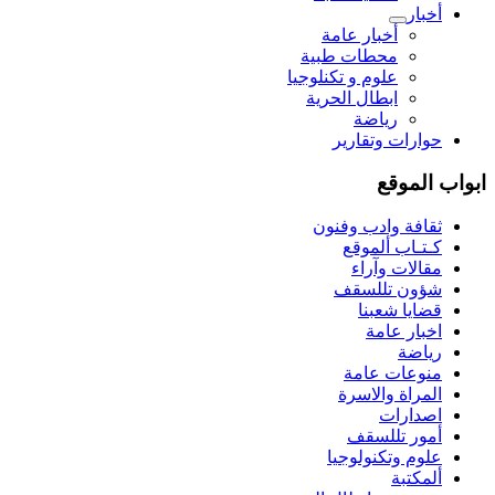
أخبار
أخبار عامة
محطات طبية
علوم و تکنلوجیا
ابطال الحرية
رياضة
حوارات وتقارير
ابواب الموقع
ثقافة وادب وفنون
كـتـاب ألموقع
مقالات وآراء
شؤون تللسقف
قضايا شعبنا
اخبار عامة
رياضة
منوعات عامة
المراة والاسرة
اصدارات
أمور تللسقف
علوم وتكنولوجيا
ألمكتبة