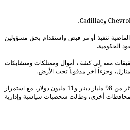
Chevro
و
Cadillac
.
الماضية تنفيذ أوامر قبض واستقدام بحق مسؤولين
ود الحكومية.
تحقيقات معه إلى كشف أموال وممتلكات ومتشابكات
نازل، وجزءاً آخر مدفوناً تحت الأرض.
وأعلن مجلس القضاء الأعلى في وقت سابق ارتفاع حصيلة الأموال المضبوطة في قضية الجميلي إلى أكثر من 98 مليار دينار و11 مليون دولار، مع استمرار
اد ومحافظات أخرى، وطالت شخصيات سياسية وإدارية