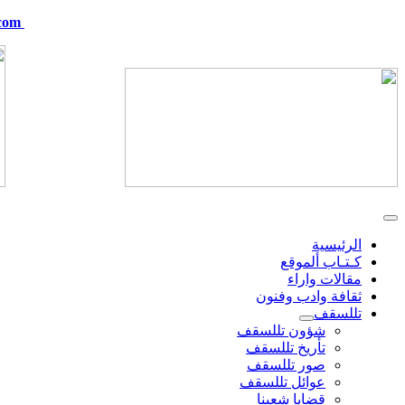
com
telskof@hotmail.com
الرئيسية
كـتـاب ألموقع
مقالات واراء
ثقافة وادب وفنون
تللسقف
شؤون تللسقف
تأريخ تللسقف
صور تللسقف
عوائل تللسقف
قضايا شعبنا