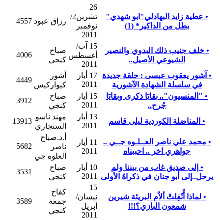
26
• عطية زايد البهادلي"ابو شهدي"
تشرين2/
رزاق عبود
4557
بطل من الداكير* (1)
نوفمبر
2011
15 آب/
• خلف جنيب ذلك البدوي والنصير
صباح
4006
أغسطس
الشيوعي الأصيل..
كنجي
2011
• آشور يعقوب عيسى : حلقة جديدة
17 أيار
آشور
4449
2011
في سلسلة الشهادة الآشورية
كيواركيس
• "المنسيون".. بقايَا ذكرى وبقايَا
15 أيار
صباح
3912
2011
جُرح..
كنجي
13 أيار
مهند ناسو
• المناضلة الكوردية ليلى قاسم
13913
2011
السنجاري
أ.د.صباح
• محمد علي ناصر العــلـوه جــي ..
11 أيار
5682
ناصر
جواهري اخر .. احببناه
2011
العلوه جي
• إلى صديق غاب من بيننا ولم
10 أيار
صباح
3531
2011
يرحل..إلى أبو جنان في ذكراهُ الأولى
كنجي
15
كفاح
• لماذا أٌنٌفِلتْ ألاٌم البريئة شيرين
نيسان/
جمعة
3589
شمعون البازي؟!!!
أبريل
كنجي
2011