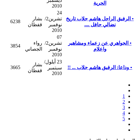
ديسمبر
الحرية
2010
24
• الرفيق الراحل هاشم جلاب تاريخ
تشرين2/
بشار
6238
نضالي حافل ....
نوفمبر
قفطان
2010
07
• الجواهري عن زعماء ومشاهير
تشرين2/
رواء
3854
واعلام
نوفمبر
الجصاني
2010
23 أيلول/
بشار
• وداعا: الرفيق هاشم جلاب ... !!
3665
سبتمبر
قفطان
2010
1
2
3
4
5