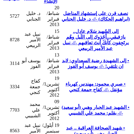
الإنشاء
20
نصف قرن على إستشهاد المناضل
شباط/
د. خليل
5727
(ابراهيم الحكاك) -//- د. خليل الجنابي
فبراير
الجنابي
2013
إلى الشَهيد سَلام عادِل..
15
نبيل عبد
يارَفيقي...أخَذوك إلى اللَيل وهُم
شباط/
الأمير
8728
يرتَجِفون كأنكَ أنتَ تعاقبهم -//- نبيل
فبراير
الربيعي
2013
عبد الأمير الربيعي
13
• إلى الشهيدة رضية السعداوي: لابد
شباط/
يوسف أبو
3114
ان نلتقي! -//- يوسف أبو الفوز
فبراير
الفوز
2013
19
كفاح
• صبري محمود: مهندس كهرباء
تشرين1/
جمعة
3334
مؤنفل -//- كفاح جمعة كنجي
أكتوير
كنجي
2012
09
محمد
• الشهيد عبد الجبار وهبي (أبو سعيد)
تشرين1/
علي
7703
-//- بقلم: محمد علي الشبيبي
أكتوير
الشبيبي
2012
19 أيلول/
نبيل عبد
• شهيد الصحافة العراقية .. عبد
8563
سبتمبر
الأمير
الجبار وهبي (أبو سعيد)