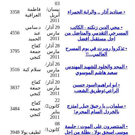
03
نيسان/
فاطمة
• صناديد آذار .. والراية الحمراء
3358
أبريل
العراقية
2011
• محي الدين زنكنه - الكاتب
29 آذار/
د.سامي
4556
المسرحي التقدمي والمناضل من
مارس
عبد
2011
اجل مستقبل افضل
الحميد
28 آذار/
كفاح
• تذكروا روبرت في يوم المسرح
3795
مارس
جمعة
العالمي...!!
2011
كنجي
26 آذار/
• المجد والخلود للشهيد المهندس
سلام كبة
3516
مارس
سعيد هاشم الموسوي
2011
20 آذار/
كفاح
• ابو ابراهيم(اسود حسين
3837
مارس
جمعة
الراعي)وطريق الشعب
2011
كنجي
22
كفاح
• سلمان... يا رحيقَ جبل ٍ امتزج
كانون2/
جمعه
3484
بالخردل السام المحرم!
يناير
كنجي
2011
08
• المنتصرون على الموت : حليمة
كانون1/
موسى اسحق بولا - بطلة من اجل
لطيف بولا
3948