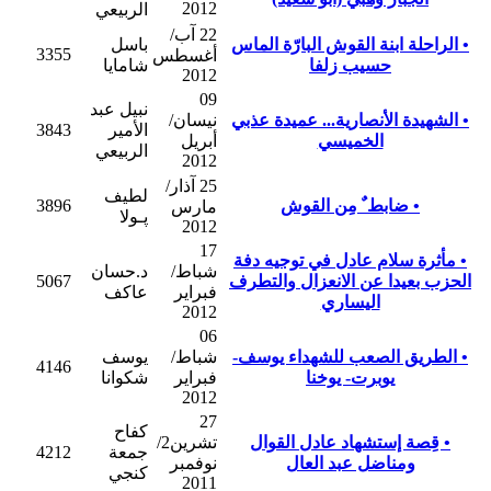
2012
الربيعي
22 آب/
• الراحلة ابنة القوش البارّة الماس
باسل
3355
أغسطس
حسيب زلفا
شامايا
2012
09
نبيل عبد
• الشهيدة الأنصارية... عميدة عذبي
نيسان/
الأمير
3843
الخميسي
أبريل
الربيعي
2012
25 آذار/
لطيف
• ضابط ٌ مِن القوش
3896
مارس
ﭘـولا
2012
17
• مأثرة سلام عادل في توجيه دفة
شباط/
د.حسان
الحزب بعيدا عن الانعزال والتطرف
5067
فبراير
عاكف
اليساري
2012
06
• الطريق الصعب للشهداء يوسف-
شباط/
يوسف
4146
يوبرت- يوخنا
فبراير
شكوانا
2012
27
كفاح
• قِصة إستشهاد عادل القوال
تشرين2/
جمعة
4212
ومناضل عبد العال
نوفمبر
كنجي
2011