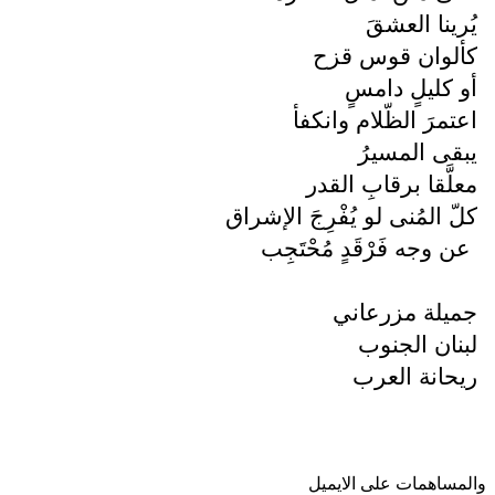
يُرينا العشقَ
كألوان قوس قزح
أو كليلٍ دامسٍ
اعتمرَ الظّلام وانكفأ
يبقى المسيرُ
معلَّقا برقابِ القدر
كلّ المُنى لو يُفْرِجَ الإشراق
عن وجه فَرْقَدٍ مُحْتَجِب
جميلة مزرعاني
لبنان الجنوب
ريحانة العرب
والمساهمات علی الایمیل