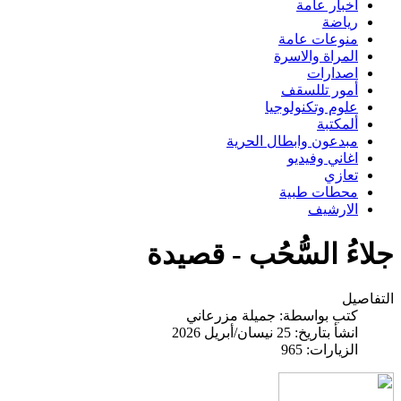
اخبار عامة
رياضة
منوعات عامة
المراة والاسرة
اصدارات
أمور تللسقف
علوم وتكنولوجيا
ألمكتبة
مبدعون وابطال الحرية
اغاني وفيديو
تعازي
محطات طبية
الارشيف
جلاءُ السُّحُب - قصيدة
التفاصيل
كتب بواسطة:
جميلة مزرعاني
انشأ بتاريخ: 25 نيسان/أبريل 2026
الزيارات: 965