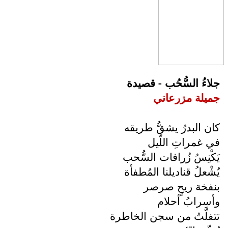
جلاءُ السُّحُب - قصيدة
جميلة مزرعاني
كان البدرُ يشقُّ طريقه
في غمراتِ اللّيل
يَكْنِسُ زُرافات السُّحب
يُشْعلُ قناديلنا المُطفأة
بنفخة ريحٍ صرصر
وأسرابُ أحلام
تتفلَّتُ من سجن الخاطرة