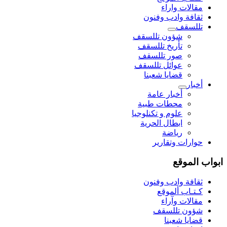
مقالات واراء
ثقافة وادب وفنون
تللسقف
شؤون تللسقف
تأريخ تللسقف
صور تللسقف
عوائل تللسقف
قضايا شعبنا
أخبار
أخبار عامة
محطات طبية
علوم و تکنلوجیا
ابطال الحرية
رياضة
حوارات وتقارير
ابواب الموقع
ثقافة وادب وفنون
كـتـاب ألموقع
مقالات وآراء
شؤون تللسقف
قضايا شعبنا