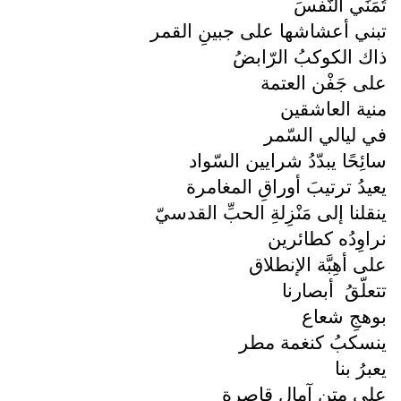
تُمَنِّي النّفسَ
تبني أعشاشها على جبينِ القمر
ذاك الكوكبُ الرّابضُ
على جَفْن العتمة
منية العاشقين
في ليالي السّمر
سائِحًا يبدّدُ شرايين السّواد
يعيدُ ترتيبَ أوراقِ المغامرة
ينقلنا إلى مَنْزِلةِ الحبِّ القدسيّ
نراوِدُه كطائرين
على أهِبَّة الإنطلاق
تتعلّقُ
أبصارنا
بوهجِ شعاع
ينسكبُ كنغمة مطر
يعبرُ بنا
على متن آمال قاصرة