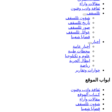
مقالات واراء
ثقافة وادب وفنون
تللسقف
شؤون تللسقف
تأريخ تللسقف
صور تللسقف
عوائل تللسقف
قضايا شعبنا
أخبار
أخبار عامة
محطات طبية
علوم و تکنلوجیا
ابطال الحرية
رياضة
حوارات وتقارير
ابواب الموقع
ثقافة وادب وفنون
كـتـاب ألموقع
مقالات وآراء
شؤون تللسقف
قضايا شعبنا