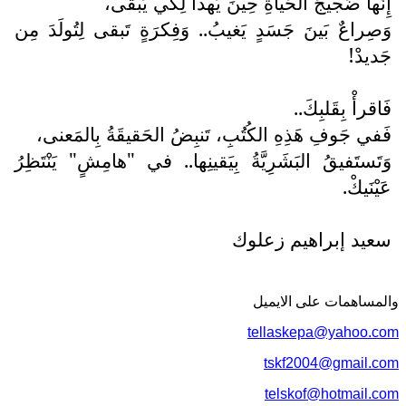
إِنَّها ضَجيجُ الحَياةِ حِينَ يَهدأُ لِكَي يَبقى،
وَصِراعٌ بَينَ جَسَدٍ يَغيبُ.. وَفِكرَةٍ تَبقى لِتُولَدَ مِن
جَديدْ!
فَاقرأْ بِقَلبِكَ..
فَفي جَوفِ هَذِهِ الكُتُبِ، تَنبِضُ الحَقيقَةُ بِالمَعنى،
وَتَستَفيقُ البَشَرِيَّةُ بِيَقينِها.. في "هامِشٍ" يَنْتَظِرُ
عَيْنَيكْ.
سعيد إبراهيم زعلوك
والمساهمات علی الایمیل
tellaskepa@yahoo.com
tskf2004@gmail.com
telskof@hotmail.com