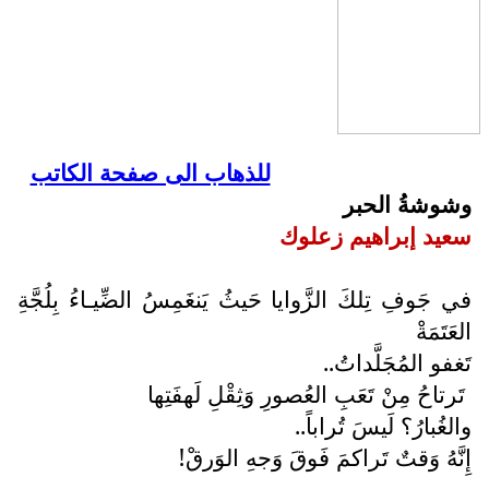
للذهاب الى صفحة الكاتب
وشوشةُ الحبر
سعيد إبراهيم زعلوك
في جَوفِ تِلكَ الزَّوايا حَيثُ يَنغَمِسُ الضِّيـاءُ بِلُجَّةِ
العَتَمَةْ
تَغفو المُجَلَّداتُ..
تَرتاحُ مِنْ تَعَبِ العُصورِ وَثِقْلِ لَهفَتِها
والغُبارُ؟ لَيسَ تُراباً..
إِنَّهُ وَقتٌ تَراكمَ فَوقَ وَجهِ الوَرقْ!