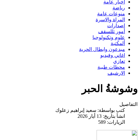
اخبار عامة
رياضة
منوعات عامة
المراة والاسرة
اصدارات
أمور تللسقف
علوم وتكنولوجيا
ألمكتبة
مبدعون وابطال الحرية
اغاني وفيديو
تعازي
محطات طبية
الارشيف
وشوشةُ الحبر
التفاصيل
كتب بواسطة:
سعيد إبراهيم زعلوك
انشأ بتاريخ: 13 أيار 2026
الزيارات: 589