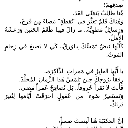
صِدقِهِمْ؛
هُنا طالِبٌ يَتَمَنّى الغَدَ،
وَهُناكَ قَلَمٌ تَعَثَّرَ في "نُقطَةٍ" بَيضاءَ مِن فَرَحْ،
وَرَسائِلُ مَطوِيَّةٌ.. ما زالَ فيها طَعْمُ الحَنينِ وَرَعشَةُ
الأَمَلْ،
كَأَنَّها نَبضٌ تَمَسَّكَ بِالوَرقْ.. كَي لا يَضيعَ في زِحامِ
المَوتْ.
يا أَيُّها العابِرُ في مَمراتِ الذَّاكِرَة..
رِفقاً بِرُوحِكَ حِينَ تَلمَسُ هَذا الزَّمانَ المُجَلَّدْ،
فَأَنتَ لا تَقرأُ حُروفاً.. بَل تُصافِحُ عُمراً مَضى،
وَتَستَعيرُ ضَوءاً مِن عُقولٍ أَحرَقَتْ أَيّامَها لِتُنيرَ
دَربَكْ.
إِنَّ المَكتَبَةَ هُنا لَيستْ صَمتاً،