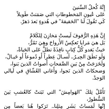
إِنَّهُ كُحلُ السِّنينَ
عَلى عُيونِ المَخطوطاتِ التي صَمَتتْ طَويلاً
كَي تَقُولَ لَنا "الحَقيقةَ" في هُدوءٍ بَعدَ دَهرْ.
إِنَّ هَذِهِ الرُّفوفَ لَيستْ مَخازِنَ لِلكَلامْ
بَل هيَ مَرايا تَعكِسُ الأَرواحَ وهيَ تَمُرُّ،
حَيثُ يَغدو كُلُّ كِتابٍ نافِذَةً تطلُّ عَلى الحَياةْ،
وَلَو نَطَقَ الحِبـرُ.. لَسـالَ عِطراً أَو دُموعاً أو خَيـالْ،
وَلَخَرَجَتْ مِنْ بَينِ الصَّفحاتِ أَصواتُ الذينَ بَنوا،
وَضحكاتُ الذينَ نَجوا، وَأَغاني العُشّاقِ في لَيالي
الوَجدْ.
تَأَمَّلْ تِلكَ "الهَوامِشَ" التي نَبَتتْ كالعُشبِ بَينَ
السُّطورْ،
إِنَّها لَمَساتُ بَشَرٍ مِثلِنا.. تَرَكوا هُنا بَعضاً مِن