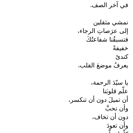
في آخر الصف.
نمشي مثقلين
إلى عرَصاتِ الرجاء،
فتسبقُنا شفاعتُكَ
خفيفةً
كندىً
يعرفُ موضعَ القلب.
يا سيّدَ الرحمة،
علّم قلوبَنا
أن تميلَ دون أن تنكسر،
وأن تحبَّ
دون أن تخاف،
وأن تعودَ