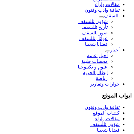
مقالات واراء
ثقافة وادب وفنون
تللسقف
شؤون تللسقف
تأريخ تللسقف
صور تللسقف
عوائل تللسقف
قضايا شعبنا
أخبار
أخبار عامة
محطات طبية
علوم و تکنلوجیا
ابطال الحرية
رياضة
حوارات وتقارير
ابواب الموقع
ثقافة وادب وفنون
كـتـاب ألموقع
مقالات وآراء
شؤون تللسقف
قضايا شعبنا