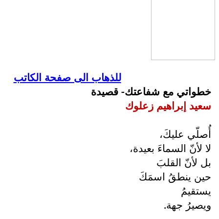
للذهاب الى صفحة الكاتب
خطواتي مع شفاعتك- قصيدة
سعيد إبراهيم زعلوك
أُصلّي عليكَ،
لا لأنّ السماءَ بعيدة،
بل لأنّ القلبَ
حين ينطقُ اسمَكَ
يستقيمُ
ويصيرُ جهة.