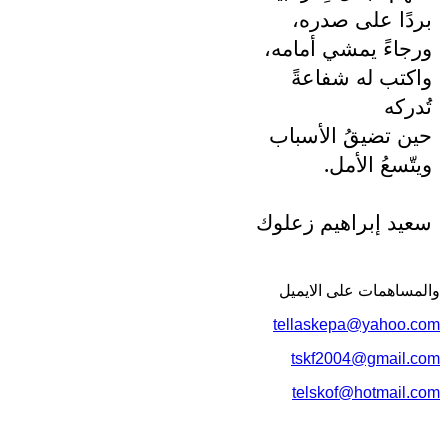
بردًا على صدره،
ورجاءً يمشي أمامه،
واكتب له شفاعةً
تُدركه
حين تضيقُ الأسباب
ويتّسعُ الأمل.
سعيد إبراهيم زعلوك
والمساهمات علی الایمیل
tellaskepa@yahoo.com
tskf2004@gmail.com
telskof@hotmail.com