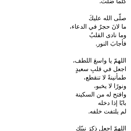
كلّما ضلّت.
صلّى الله عليكَ
ما لانَ حجرٌ في الدعاء،
وما نادى القلبُ
فأجابَ النور.
اللهمّ يا واسعَ اللطف،
اجعل في قلبِ سعيدٍ
طمأنينةً لا تنقطع،
ونورًا لا يخبو،
وافتح له من السكينة
بابًا إذا دخله
لم يلتفت خلفه.
اللهمّ اجعل ذِكرَ نبيّك