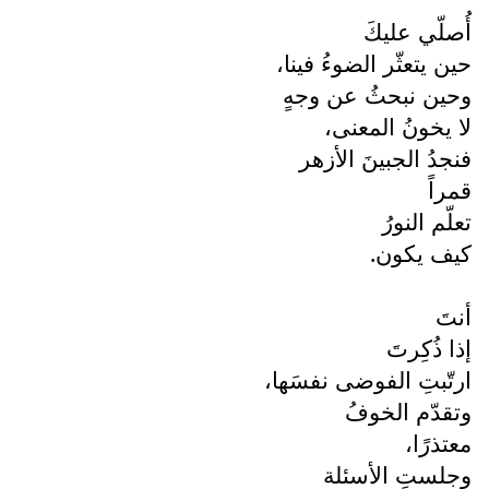
أُصلّي عليكَ
حين يتعثّر الضوءُ فينا،
وحين نبحثُ عن وجهٍ
لا يخونُ المعنى،
فنجدُ الجبينَ الأزهر
قمراً
تعلّم النورُ
كيف يكون.
أنتَ
إذا ذُكِرتَ
ارتّبتِ الفوضى نفسَها،
وتقدّم الخوفُ
معتذرًا،
وجلستِ الأسئلة