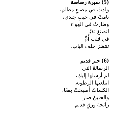
(5) سيرة رصاصة
ولدتْ في مصنعٍ مظلم،
نامتْ في جيبِ جندي،
وطارتْ في الهواء
لتصنعَ ثقبًا
في قلبِ أُمٍّ
تنتظرُ خلف الباب.
(6) حبر قديم
الرسالةُ التي
لم أرسلها إليكِ،
ابتلعتها الرطوبة.
الكلماتُ أصبحتْ بقعًا،
والحنينُ صارَ
رائحةَ ورقٍ قديم.