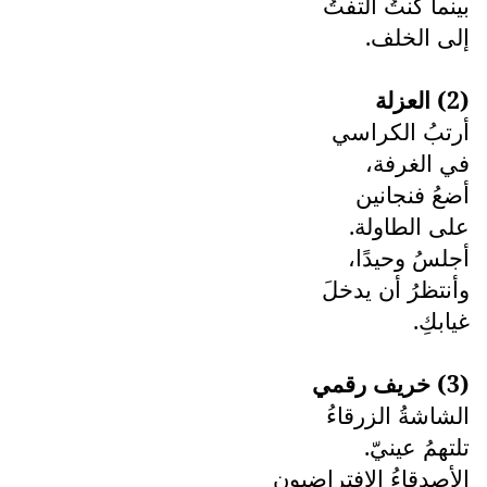
بينما كنتُ ألتفتُ
إلى الخلف.
(2) العزلة
أرتبُ الكراسي
في الغرفة،
أضعُ فنجانين
على الطاولة.
أجلسُ وحيدًا،
وأنتظرُ أن يدخلَ
غيابكِ.
(3) خريف رقمي
الشاشةُ الزرقاءُ
تلتهمُ عينيّ.
الأصدقاءُ الافتراضيون