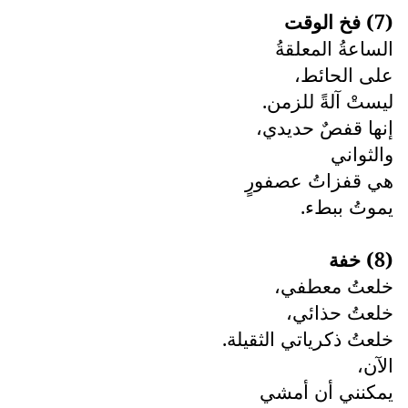
(7) فخ الوقت
الساعةُ المعلقةُ
على الحائط،
ليستْ آلةً للزمن.
إنها قفصٌ حديدي،
والثواني
هي قفزاتُ عصفورٍ
يموتُ ببطء.
(8) خفة
خلعتُ معطفي،
خلعتُ حذائي،
خلعتُ ذكرياتي الثقيلة.
الآن،
يمكنني أن أمشي