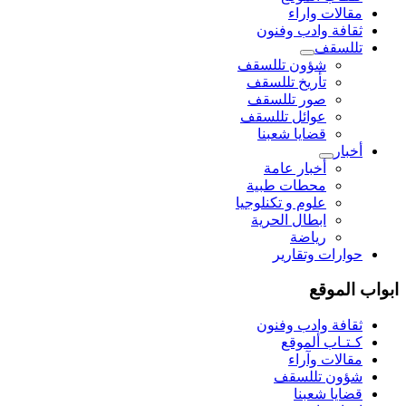
مقالات واراء
ثقافة وادب وفنون
تللسقف
شؤون تللسقف
تأريخ تللسقف
صور تللسقف
عوائل تللسقف
قضايا شعبنا
أخبار
أخبار عامة
محطات طبية
علوم و تکنلوجیا
ابطال الحرية
رياضة
حوارات وتقارير
ابواب الموقع
ثقافة وادب وفنون
كـتـاب ألموقع
مقالات وآراء
شؤون تللسقف
قضايا شعبنا