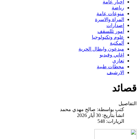
اخبار عامة
رياضة
منوعات عامة
المراة والاسرة
اصدارات
أمور تللسقف
علوم وتكنولوجيا
ألمكتبة
مبدعون وابطال الحرية
اغاني وفيديو
تعازي
محطات طبية
الارشيف
قصائد
التفاصيل
كتب بواسطة:
صالح مهدي محمد
انشأ بتاريخ: 30 أيار 2026
الزيارات: 548