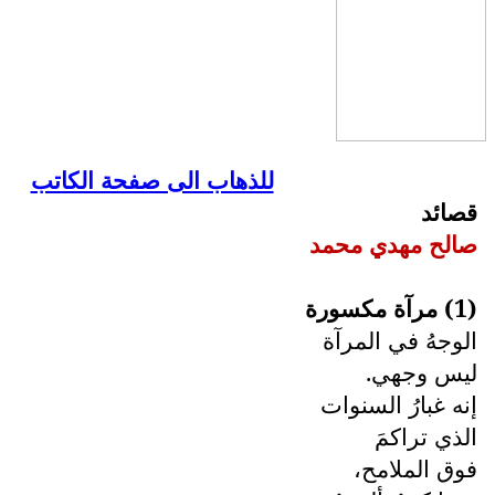
للذهاب الى صفحة الكاتب
قصائد
صالح مهدي محمد
(1) مرآة مكسورة
الوجهُ في المرآة
ليس وجهي.
إنه غبارُ السنوات
الذي تراكمَ
فوق الملامح،