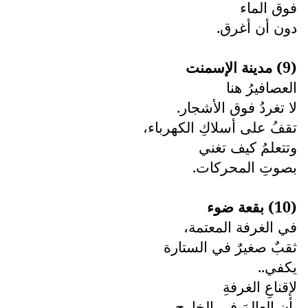
فوق الماء
دون أن أغرق.
(9) مدينة الإسمنت
العصافيرُ هنا
لا تغردُ فوق الأشجار.
تقفُ على أسلاكِ الكهرباء،
وتتعلمُ كيف تغني
بصوتِ المحركات.
(10) بقعة ضوء
في الغرفة المعتمة،
ثقبٌ صغيرٌ في الستارة
يكفي..
لإقناعِ الغرفةِ
بأن العالمَ في الخارج