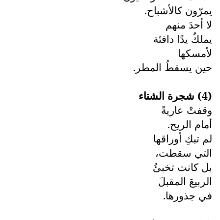
يمرّون كالأشباح.
لا أحدَ منهم
يملكُ يدًا دافئة
لأمسكها
حين يسقطُ المطر.
(4) شجرة الشتاء
وقفتْ عاريةً
أمام الريح.
لم تبكِ أوراقها
التي سقطت،
بل كانت تخبئُ
الربيعَ المقبلَ
في جذورها.