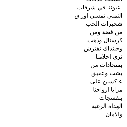
عيوننا في شرفات
التمني تمسي اوراق
شجيرات الحب
من فضة ومن
كرستال وذهب
وحينذاك نفترش
ثرى احلامنا
بسجادات من
يشب وعقيق
عاكسين على
مرايا ارواحنا
بنفسجات
الهداة الرغبة
والامان