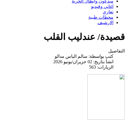
مبدعون وابطال الحرية
اغاني وفيديو
تعازي
محطات طبية
الارشيف
قصيدة/ عندليب القلب
التفاصيل
كتب بواسطة:
سالم الياس مدالو
انشأ بتاريخ: 02 حزيران/يونيو 2026
الزيارات: 563