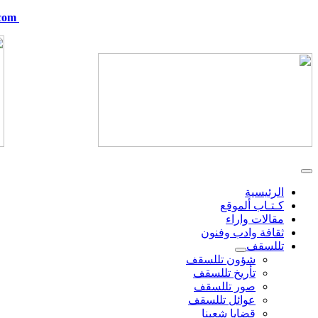
com
telskof@hotmail.com
الرئيسية
كـتـاب ألموقع
مقالات واراء
ثقافة وادب وفنون
تللسقف
شؤون تللسقف
تأريخ تللسقف
صور تللسقف
عوائل تللسقف
قضايا شعبنا