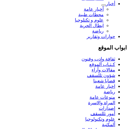
أخبار
أخبار عامة
محطات طبية
علوم و تکنلوجیا
ابطال الحرية
رياضة
حوارات وتقارير
ابواب الموقع
ثقافة وادب وفنون
كـتـاب ألموقع
مقالات وآراء
شؤون تللسقف
قضايا شعبنا
اخبار عامة
رياضة
منوعات عامة
المراة والاسرة
اصدارات
أمور تللسقف
علوم وتكنولوجيا
ألمكتبة