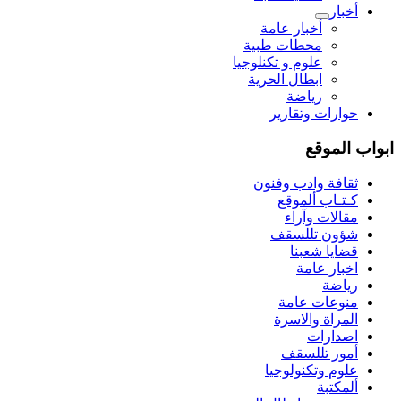
أخبار
أخبار عامة
محطات طبية
علوم و تکنلوجیا
ابطال الحرية
رياضة
حوارات وتقارير
ابواب الموقع
ثقافة وادب وفنون
كـتـاب ألموقع
مقالات وآراء
شؤون تللسقف
قضايا شعبنا
اخبار عامة
رياضة
منوعات عامة
المراة والاسرة
اصدارات
أمور تللسقف
علوم وتكنولوجيا
ألمكتبة