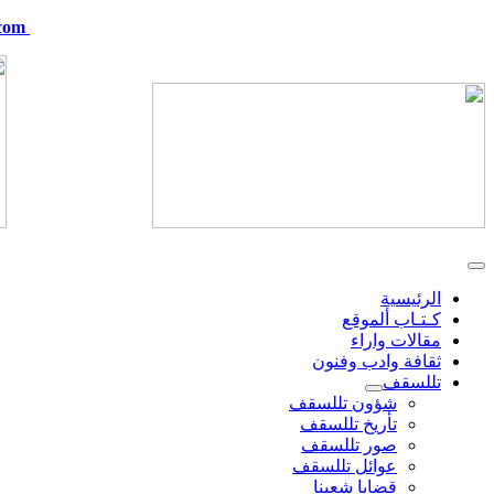
com
telskof@hotmail.com
الرئيسية
كـتـاب ألموقع
مقالات واراء
ثقافة وادب وفنون
تللسقف
شؤون تللسقف
تأريخ تللسقف
صور تللسقف
عوائل تللسقف
قضايا شعبنا