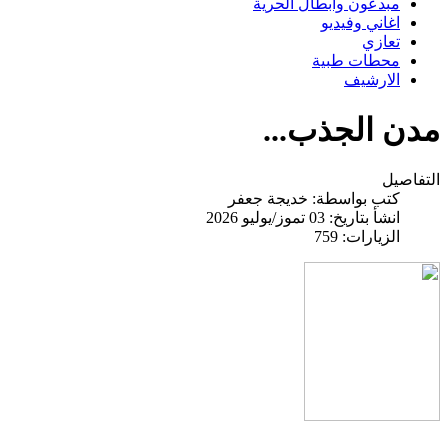
مبدعون وابطال الحرية
اغاني وفيديو
تعازي
محطات طبية
الارشيف
مدن الجذب...
التفاصيل
كتب بواسطة:
خديجة جعفر
انشأ بتاريخ: 03 تموز/يوليو 2026
الزيارات: 759