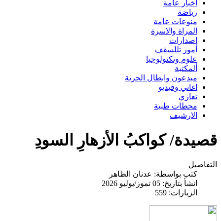
اخبار عامة
رياضة
منوعات عامة
المراة والاسرة
اصدارات
أمور تللسقف
علوم وتكنولوجيا
ألمكتبة
مبدعون وابطال الحرية
اغاني وفيديو
تعازي
محطات طبية
الارشيف
قصيدة/ كواكبُ الأزهارِ السودِ
التفاصيل
كتب بواسطة:
عدنان الظاهر
انشأ بتاريخ: 05 تموز/يوليو 2026
الزيارات: 559