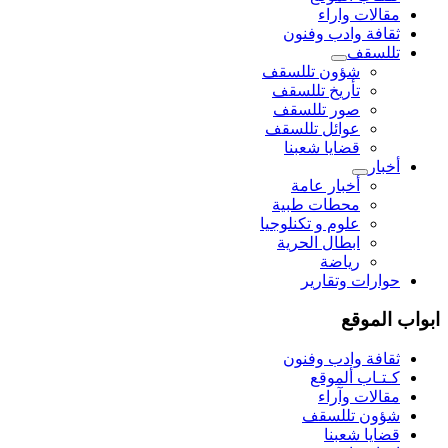
مقالات واراء
ثقافة وادب وفنون
تللسقف
شؤون تللسقف
تأريخ تللسقف
صور تللسقف
عوائل تللسقف
قضايا شعبنا
أخبار
أخبار عامة
محطات طبية
علوم و تکنلوجیا
ابطال الحرية
رياضة
حوارات وتقارير
ابواب الموقع
ثقافة وادب وفنون
كـتـاب ألموقع
مقالات وآراء
شؤون تللسقف
قضايا شعبنا