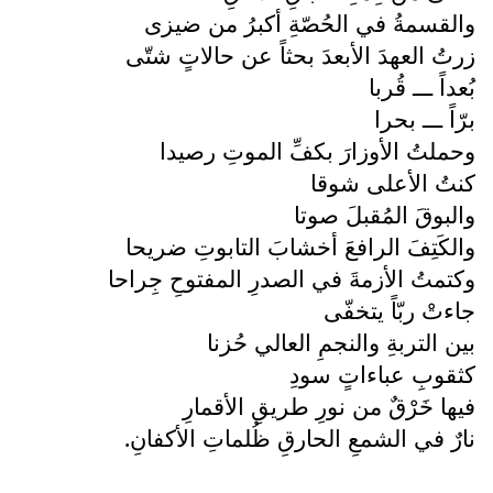
والقسمةُ في الحُصّةِ أكبرُ من ضيزى
زرتُ العهدَ الأبعدَ بحثاً عن حالاتٍ شتّى
بُعداً ـــ قُربا
برّاً ـــ بحرا
وحملتُ الأوزارَ بكفِّ الموتِ رصيدا
كنتُ الأعلى شوقا
والبوقَ المُقبلَ صوتا
والكَتِفَ الرافعَ أخشابَ التابوتِ ضريحا
وكتمتُ الأزمةَ في الصدرِ المفتوحِ جِراحا
جاءتْ ربّاً يتخفّى
بين التربةِ والنجمِ العالي حُزنا
كثقوبِ عباءاتٍ سودِ
فيها خَرْقٌ من نورِ طريقِ الأقمارِ
نارٌ في الشمعِ الحارقِ ظُلماتِ الأكفانِ.