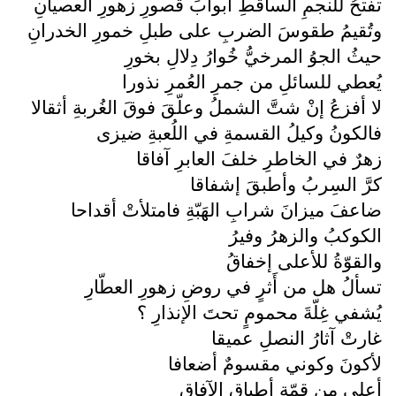
تفتحُ للنجمِ الساقطِ أبوابَ قصورِ زهورِ العصيانِ
وتُقيمُ طقوسَ الضربِ على طبلِ خمورِ الخدرانِ
حيثُ الجوُ المرخيُّ خُوارُ دِلالِ بخورِ
يُعطي للسائلِ من جمرِ العُمرِ نذورا
لا أفزعُ إنْ شتَّ الشملُ وعلّقَ فوقَ الغُربةِ أثقالا
فالكونُ وكيلُ القسمةِ في اللُعبةِ ضيزى
زهرٌ في الخاطرِ خلفَ العابرِ آفاقا
كرَّ السِربُ وأطبقَ إشفاقا
ضاعفَ ميزانَ شرابِ الهَبّةِ فامتلأتْ أقداحا
الكوكبُ والزهرُ وفيرُ
والقوّةُ للأعلى إخفاقُ
تسألُ هل من أَثرٍ في روضِ زهورِ العطّارِ
يُشفي غِلّةَ محمومٍ تحتَ الإنذارِ ؟
غارتْ آثارُ النصلِ عميقا
لأكونَ وكوني مقسومٌ أضعافا
أعلى من قِمّةِ أطباقِ الآفاقِ