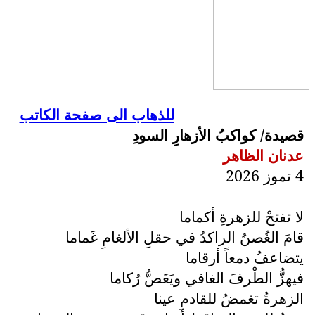
للذهاب الى صفحة الكاتب
قصيدة/ كواكبُ الأزهارِ السودِ
عدنان الظاهر
4 تموز 2026
لا تفتحْ للزهرةِ أكماما
قامَ الغُصنُ الراكدُ في حقلِ الألغامِ غَماما
يتضاعفُ دمعاً أرقاما
فيهزُّ الطْرفَ الغافي ويَغَصُّ رُكاما
الزهرةُ تغمضُ للقادمِ عينا