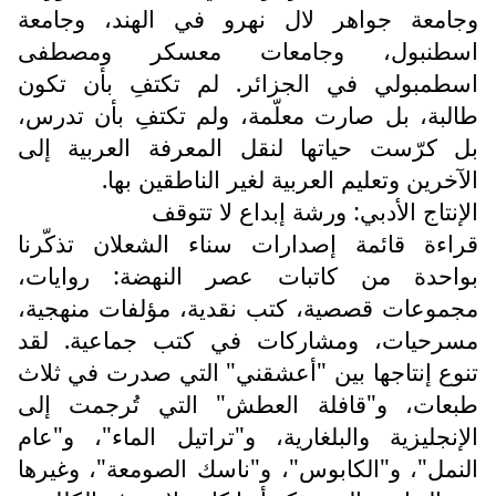
وجامعة جواهر لال نهرو في الهند، وجامعة
اسطنبول، وجامعات معسكر ومصطفى
اسطمبولي في الجزائر. لم تكتفِ بأن تكون
طالبة، بل صارت معلّمة، ولم تكتفِ بأن تدرس،
بل كرّست حياتها لنقل المعرفة العربية إلى
الآخرين وتعليم العربية لغير الناطقين بها.
الإنتاج الأدبي: ورشة إبداع لا تتوقف
قراءة قائمة إصدارات سناء الشعلان تذكّرنا
بواحدة من كاتبات عصر النهضة: روايات،
مجموعات قصصية، كتب نقدية، مؤلفات منهجية،
مسرحيات، ومشاركات في كتب جماعية. لقد
تنوع إنتاجها بين "أعشقني" التي صدرت في ثلاث
طبعات، و"قافلة العطش" التي تُرجمت إلى
الإنجليزية والبلغارية، و"تراتيل الماء"، و"عام
النمل"، و"الكابوس"، و"ناسك الصومعة"، وغيرها