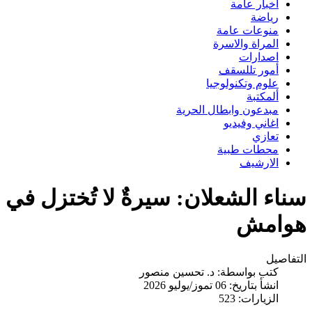
اخبار عامة
رياضة
منوعات عامة
المراة والاسرة
اصدارات
أمور تللسقف
علوم وتكنولوجيا
ألمكتبة
مبدعون وابطال الحرية
اغاني وفيديو
تعازي
محطات طبية
الارشيف
سناء الشعلان: سيرةٌ لا تُختزل في
هوامش
التفاصيل
كتب بواسطة:
د. تحسين منصور
انشأ بتاريخ: 06 تموز/يوليو 2026
الزيارات: 523