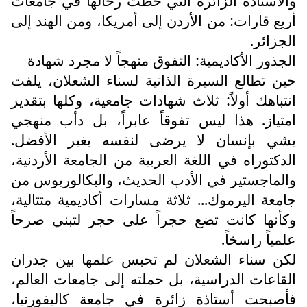
والأستاذة الزائرة التي حطّت رحالها في جامعات
أربع قارات: من الأردن إلى أمريكا، ومن الهند إلى
الجزائر.
الجذور الأكاديمية: التفوق منهجاً لا مجرد شهادة
حين تطالع السيرة الذاتية لسناء الشعلان، يلفت
انتباهك أولاً: ثلاث شهادات جامعية، وكلها بتقدير
امتياز. هذا ليس تفوقاً عابراً، بل دأب منهجي
يشي بإنسان لا يرضى لنفسه بغير الأفضل.
الدكتوراه في اللغة العربية من الجامعة الأردنية،
والماجستير في الأدب الحديث، والبكالوريوس من
جامعة اليرموك... ثلاثة مسارات أكاديمية متتالية،
وكأنها كانت تضع حجراً على حجر لتبني صرحاً
علمياً راسخاً.
لكن سناء الشعلان لم تحبس علمها بين جدران
القاعات الدراسية، بل حملته إلى جامعات العالم،
فأصبحت أستاذة زائرة في جامعة كاليفورنيا،