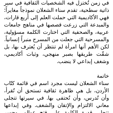
في زمن تُختزل فيه الشخصيات الثقافية في سير
ذاتية سطحية، تقدم سناء الشعلان نموذجاً مغايراً:
فهي الأكاديمية التي حملت العلم إلى أربع قارات،
والمبدعة التي زرعت قصصها في مناهج جامعات
عربية، والصحفية التي اختارت الكلمة مسؤولية،
والمسرحية التي جعلت من المسرح منبراً إنسانياً.
لكن الأهم أنها امرأة لم تنتظر أن يُعترف بها، بل
شقّت طريقها بصبر منهجي، وثبات أكاديمي،
وشغف إبداعي لا ينضب.
خاتمة
سناء الشعلان ليست مجرد اسم في قائمة كتّاب
الأردن، بل هي ظاهرة ثقافية تستحق أن تُقرأ،
وأن تُدرس، وأن تُحتفى بها. في سيرتها تتجلى
معاني الالتزام والإتقان والشغف. وفي إبداعها
تتجلى قدرة الكلمة على فتح عوالم، وجسر