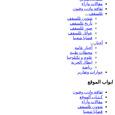
مقالات واراء
ثقافة وادب وفنون
تللسقف
شؤون تللسقف
تأريخ تللسقف
صور تللسقف
عوائل تللسقف
قضايا شعبنا
أخبار
أخبار عامة
محطات طبية
علوم و تکنلوجیا
ابطال الحرية
رياضة
حوارات وتقارير
ابواب الموقع
ثقافة وادب وفنون
كـتـاب ألموقع
مقالات وآراء
شؤون تللسقف
قضايا شعبنا