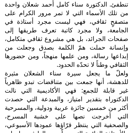
تنطفئ. الدكتورة سناء كامل أحمد شعلان واحدة
من تلك الأسماء التي لا تمر مرور الكرام على
متصفحٍ ثقافي، فهي ليست مجرد أستاذة في
الجامعة، ولا مجرد كاتبة تعرف طريقها إلى
صفحات الجرائد، بل هي مشروع ثقافي متكامل،
وإنسانة حملت همّ الكلمة بصدق وجعلت من
إبداعها رسالة، ومن علمها منهجاً، ومن حضورها
الثقافي وطناً لا تحدّه الحدود.
ولعلّ ما يجعل سيرة سناء الشعلان مثيرة
للدهشة، أنها جمعت بين متناقضات تبدو ظاهرياً
غير قابلة للجمع: فهي الأكاديمية التي نالت
الدكتوراه بتقدير امتياز، والمبدعة التي حصدت
أكثر من خمسين جائزة عربية ودولية، والمسرحية
التي أخرجت نصها على خشبة المسرح،
والصحفية التي ينتظر قرّاؤها عمودها الأسبوعي،