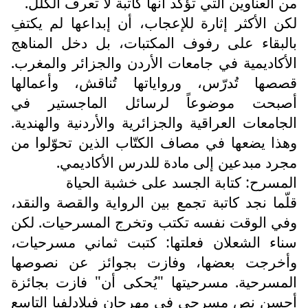
من العناوين التي تؤكد أنها كاتبة لا تعرف الكلل.
لكن الأكثر إثارة للإعجاب، أن إبداعها لم يكتفِ
بالبقاء على رفوف المكتبات، بل دخل المناهج
الأكاديمية في جامعات الأردن والجزائر والمغرب.
قصصها تُدرّس، ورواياتها تُناقش، وأعمالها
أصبحت موضوعاً لرسائل الماجستير في
الجامعات العراقية والجزائرية والأردنية والهندية.
وهذا يضعها في مصاف الكتّاب الذين تحوّلوا من
مجرد مبدعين إلى مادة للدرس الأكاديمي.
المسرح: كتابة الجسد على خشبة الحياة
قلّما نجد كاتبة تجمع بين الرواية والقصة والنقد،
وفي الوقت نفسه تكتب وتخرج المسرحيات. لكن
سناء الشعلان فعلتها: كتبت ثماني مسرحيات،
وأخرجت بعضها، وفازت بجوائز عن نصوصها
المسرحية. مسرحيتها "يُحكى أن" فازت بجائزة
أحسن نص مسرحي في مهرجان فيلادلفيا التاسع