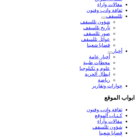
مقالات واراء
ثقافة وادب وفنون
تللسقف
شؤون تللسقف
تأريخ تللسقف
صور تللسقف
عوائل تللسقف
قضايا شعبنا
أخبار
أخبار عامة
محطات طبية
علوم و تکنلوجیا
ابطال الحرية
رياضة
حوارات وتقارير
ابواب الموقع
ثقافة وادب وفنون
كـتـاب ألموقع
مقالات وآراء
شؤون تللسقف
قضايا شعبنا