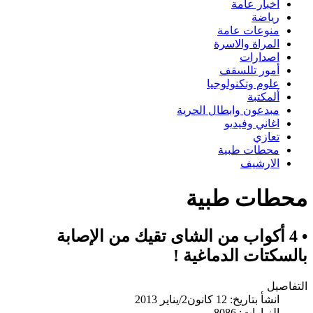
اخبار عامة
رياضة
منوعات عامة
المراة والاسرة
اصدارات
أمور تللسقف
علوم وتكنولوجيا
ألمكتبة
مبدعون وابطال الحرية
اغاني وفيديو
تعازي
محطات طبية
الارشيف
محطات طبية
• 4 أكواب من الشاى تقيك من الإصابة
بالسكتات الدماغية !
التفاصيل
انشأ بتاريخ: 12 كانون2/يناير 2013
الزيارات: 8086