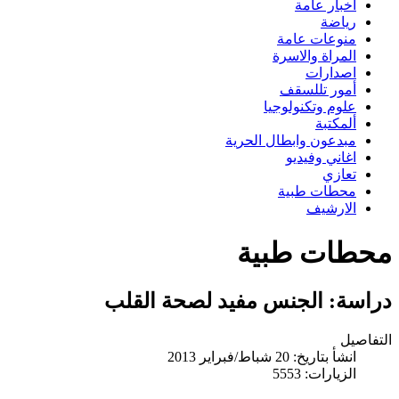
اخبار عامة
رياضة
منوعات عامة
المراة والاسرة
اصدارات
أمور تللسقف
علوم وتكنولوجيا
ألمكتبة
مبدعون وابطال الحرية
اغاني وفيديو
تعازي
محطات طبية
الارشيف
محطات طبية
دراسة: الجنس مفيد لصحة القلب
التفاصيل
انشأ بتاريخ: 20 شباط/فبراير 2013
الزيارات: 5553