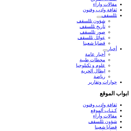
مقالات واراء
ثقافة وادب وفنون
تللسقف
شؤون تللسقف
تأريخ تللسقف
صور تللسقف
عوائل تللسقف
قضايا شعبنا
أخبار
أخبار عامة
محطات طبية
علوم و تکنلوجیا
ابطال الحرية
رياضة
حوارات وتقارير
ابواب الموقع
ثقافة وادب وفنون
كـتـاب ألموقع
مقالات وآراء
شؤون تللسقف
قضايا شعبنا