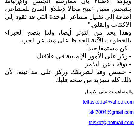
ويؤكد الأطباء بأن ممارسة الجنس والإرتباط
بشخص معين "تتيح مجالا لإطلاق العنان للمشاعر،
إضافة إلى تقليل مشاعر الوحدة التي قد تقود إلى
الاكتئاب والقلق."
وهذا يحد من التوتر أيضا، ولذا ينصح الخبراء
بالخطوات الآتية للحفاظ على مشاعر الحب.
- كن مستمعا جيداً
- ركز على الأمور الإيجابية في علاقتك
- توقف عن التذمر
- خصص وقتا لشريكك وركز على مداعبته، لأن
ذلك كله سيزيد من صحة قلبك
والمساهمات علی الایمیل
tellaskepa@yahoo.com
tskf2004@gmail.com
telskof@hotmail.com