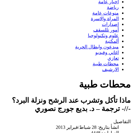
اخبار عامة
رياضة
منوعات عامة
المراة والاسرة
اصدارات
أمور تللسقف
علوم وتكنولوجيا
ألمكتبة
مبدعون وابطال الحرية
اغاني وفيديو
تعازي
محطات طبية
الارشيف
محطات طبية
ماذا تأكل وتشرب عند الرشح ونزلة البرد؟
-//- ترجمة – د. بديع جورج نصوري
التفاصيل
انشأ بتاريخ: 28 شباط/فبراير 2013
الزيارات: 4448