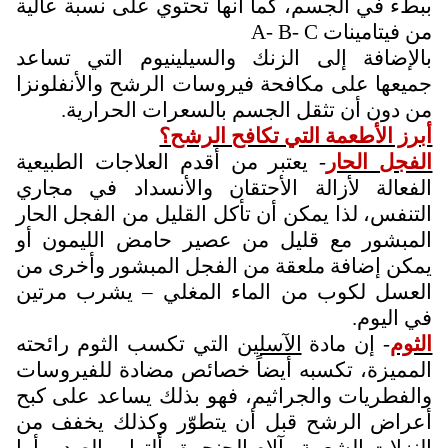
ببطء في الجسم، كما أنها تحتوي على نسبة عالية
من فيتامينات
A- B- C
بالإضافة إلى الزنك والسيلينيوم التي تساعد
جميعها على مكافحة فيروسات الرشح والأنفلونزا
من دون أن تثقل الجسم بالسعرات الحرارية.
أبرز الأطعمة التي تكافح الرشح؟
الفجل الحار
- يعتبر من أقدم العلاجات الطبيعية
الفعالة لأزالة الأحتقان والأنسداد في مجاري
التنفس، لذا يمكن أن تأكل القليل من الفجل الحار
المبشور مع قليل من عصير حامض الليمون أو
يمكن إضافة ملعقة من الفجل المبشور وأخرى من
العسل لكوب من الماء المغلي – يشرب مرتين
في اليوم.
الثوم
- إن مادة
الآسلين
التي تكسب الثوم رائحته
المميزة، تكسبه أيضاً خصائص مضادة للفيروسات
والفطريات والجراثيم، فهو بذلك يساعد على كبح
أعراض الرشح قبل أن يتطوّر وكذلك يخفف من