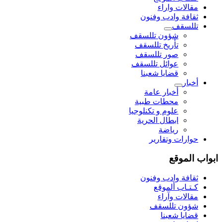
مقالات واراء
ثقافة وادب وفنون
تللسقف
شؤون تللسقف
تأريخ تللسقف
صور تللسقف
عوائل تللسقف
قضايا شعبنا
أخبار
أخبار عامة
محطات طبية
علوم و تکنلوجیا
ابطال الحرية
رياضة
حوارات وتقارير
ابواب الموقع
ثقافة وادب وفنون
كـتـاب ألموقع
مقالات وآراء
شؤون تللسقف
قضايا شعبنا