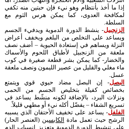
النزلات الشعبية وآلام الحنجرة وألتهاب الصدر، أما
إذا ما أخذ بأنتظام وهو نيء فإن حبتين منه تكفي
لمكافحة العدوى، كما يمكن هرس الثوم مع
السلطة.
الزنجبيل
- ينشط الدورة الدموية ويدفيء الجسم
ويساعد على التخلص من البلغم ويخفف أعراض
النزلة ويساهم في إستعادة الحيوية – أضف نصف
ملعقة من الزنجبيل لأطباق اللحوم والأسماك
والخضار- كما يمكن بشر قطعة صغيرة في كوب
ماء مغلي والقليل من عصير الليمون ونصف ملعقة
عسل.
البصل
- إن البصل مضاد حيوي قوي ويتمتع
بخصائص كفيلة بتخليص الجسم من الحمى
ونزلات البرد، بالإضافة لكونه منشّط يساعد في
تسريع الشفاء – يفضّل أكله نيء أو مطهي قليلاً.
الفلفل
- يساعد على تخفيف الأحتقان الذي يسببه
الرشح حيث تعمل مادة
الكابسين
(العنصر الحار)
على تنشيط الدورة الدموية وتعزيز إنسياب الدم