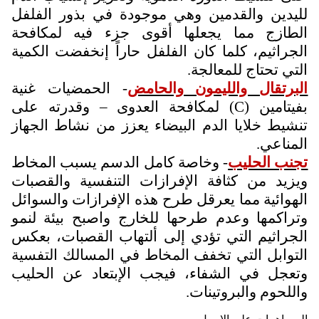
لليدين والقدمين وهي موجودة في بذور الفلفل
الطازج مما يجعلها أقوى جزء فيه لمكافحة
الجراثيم، كلما كان الفلفل حاراً إنخفضت الكمية
التي تحتاج للمعالجة.
البرتقال والليمون والحامض
- الحمضيات غنية
بفيتامين (
C
) لمكافحة العدوى – وقدرته على
تنشيط خلايا الدم البيضاء يعزز من نشاط الجهاز
المناعي.
تجنب الحليب
- وخاصة كامل الدسم يسبب المخاط
ويزيد من كثافة الإفرازات التنفسية والقصبات
الهوائية مما يعرقل طرح هذه الإفرازات والسوائل
وتراكمها وعدم طرحها للخارج واصبح بيئة لنمو
الجراثيم التي تؤدي إلى ألتهاب القصبات، بعكس
التوابل التي تخفف المخاط في المسالك التفسية
وتعجل في الشفاء، فيجب الإبتعاد عن الحليب
واللحوم والبروتينات.