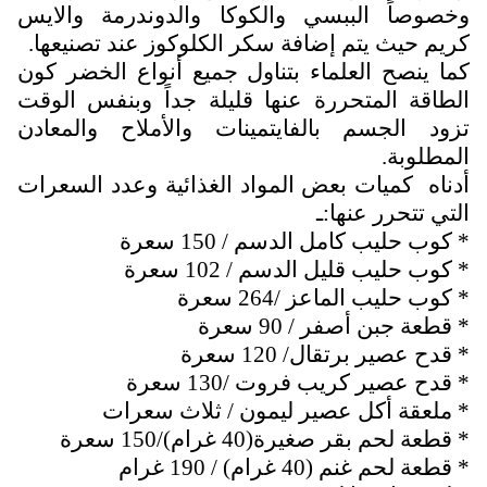
وخصوصاً الببسي والكوكا والدوندرمة والايس
كريم حيث يتم إضافة سكر الكلوكوز عند تصنيعها.
كما ينصح العلماء بتناول جميع أنواع الخضر كون
الطاقة المتحررة عنها قليلة جداً وبنفس الوقت
تزود الجسم بالفايتمينات والأملاح والمعادن
المطلوبة.
أدناه كميات بعض المواد الغذائية وعدد السعرات
التي تتحرر عنها:ـ
* كوب حليب كامل الدسم / 150 سعرة
* كوب حليب قليل الدسم / 102 سعرة
* كوب حليب الماعز /264 سعرة
* قطعة جبن أصفر / 90 سعرة
* قدح عصير برتقال/ 120 سعرة
* قدح عصير كريب فروت /130 سعرة
* ملعقة أكل عصير ليمون / ثلاث سعرات
* قطعة لحم بقر صغيرة(40 غرام)/150 سعرة
* قطعة لحم غنم (40 غرام) / 190 غرام