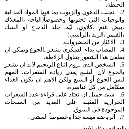
الحنطة.
2. تجنب الدهون والزيوت بما فيها المواد الغذائية
والوجبات التي تحتويها وخصوصاً(الباجة ،المعلاك
،بيض غنم ،كلاوي، ليّة، جلد الدجاج أو السك
،القيمر ،الزبد ،الراشي)
3. الاكثار من الخضروات.
4. المصاب بداء السكري يشعر بالجوع ويمكن ان
يطفئ هذا الشعور بتناول الزلاطة.
5. الشخص الذي يروم اتباع الريجيم لابد ان يشعر
بالجوع لأن الشبع يعني زيادة السعرات، المهم
ليس الجوع أو الشبع ولكن الاهم ان يكون الغذاء
متكامل من كل عناصره.
6. شئ جميل ان نعتاد على قراءة عدد السعرات
الحرارية المثبتة على العديد من المنتجات
الموجودة في السوق.
7. الرياضة مهمة جدا وخصوصاً المشي .
والمساهمات علی الایمیل