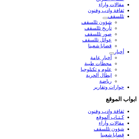
مقالات واراء
ثقافة وادب وفنون
تللسقف
شؤون تللسقف
تأريخ تللسقف
صور تللسقف
عوائل تللسقف
قضايا شعبنا
أخبار
أخبار عامة
محطات طبية
علوم و تکنلوجیا
ابطال الحرية
رياضة
حوارات وتقارير
ابواب الموقع
ثقافة وادب وفنون
كـتـاب ألموقع
مقالات وآراء
شؤون تللسقف
قضايا شعبنا