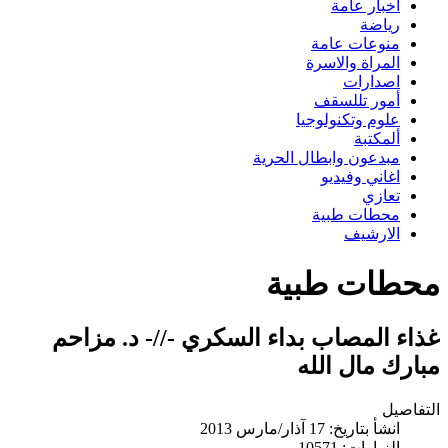
اخبار عامة
رياضة
منوعات عامة
المراة والاسرة
اصدارات
أمور تللسقف
علوم وتكنولوجيا
ألمكتبة
مبدعون وابطال الحرية
اغاني وفيديو
تعازي
محطات طبية
الارشيف
محطات طبية
غذاء المصاب بداء السكري -//- د. مزاحم
مبارك مال الله
التفاصيل
انشأ بتاريخ: 17 آذار/مارس 2013
الزيارات: 10571