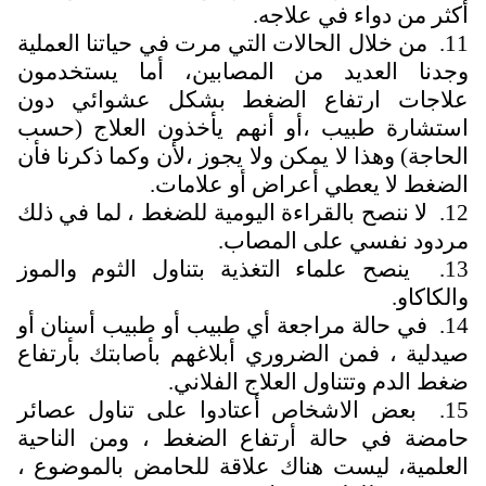
أكثر من دواء في علاجه.
11. من خلال الحالات التي مرت في حياتنا العملية
وجدنا العديد من المصابين، أما يستخدمون
علاجات ارتفاع الضغط بشكل عشوائي دون
استشارة طبيب ،أو أنهم يأخذون العلاج (حسب
الحاجة) وهذا لا يمكن ولا يجوز ،لأن وكما ذكرنا فأن
الضغط لا يعطي أعراض أو علامات.
12. لا ننصح بالقراءة اليومية للضغط ، لما في ذلك
مردود نفسي على المصاب.
13. ينصح علماء التغذية بتناول الثوم والموز
والكاكاو.
14. في حالة مراجعة أي طبيب أو طبيب أسنان أو
صيدلية ، فمن الضروري أبلاغهم بأصابتك بأرتفاع
ضغط الدم وتتناول العلاج الفلاني.
15. بعض الاشخاص أعتادوا على تناول عصائر
حامضة في حالة أرتفاع الضغط ، ومن الناحية
العلمية، ليست هناك علاقة للحامض بالموضوع ،