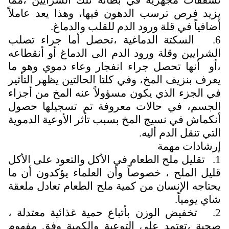
تشققات مجهرية في بطانة نلك الشرايين ،مما
يزيد فرص ترسب الدهون فيها، وهذا يعد عاملاً
أضافياً في قلة ورود الدم للقلب والدماغ.
6. السكتة الدماغية ،تحصل أما جراء تصلب
الشرايين وقلة ورود الدم الى الدماغ أو أنقطاعه
،أو أنها تحصل جراء انفجار وعاء دموي وهو ما
يعرف بنزيف المخ، وفي كلتا الحالتين يظهر التأثير
في الجزء الذي يكون مسؤولاً عنه المخ من أجزاء
الجسم، في حالات معروفة تم تسجيلها حصول
أنكماش في نسيج المخ بسبب تأثر الأوعية الدموية
التي تنقل الدم أليه.
إرشادات مهمة
1. تقليل ملح الطعام في الأكل والتعود على الأكل
قليل الملح ، خصوصاً وأن العلماء يؤكدون أن ما
يحتاجه الإنسان من كمية ملح الطعام تعادل ملعقة
شاي يومياً.
2. تخفيض الوزن بأتباع حمية غذائية معتدلة ،
صحية ،تعتمد على التوعية والكمية وفق مفهوم