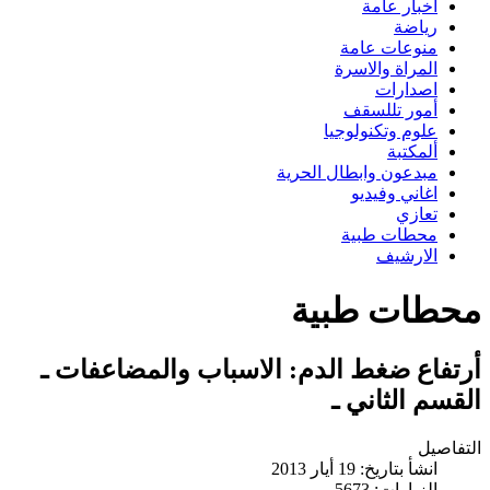
اخبار عامة
رياضة
منوعات عامة
المراة والاسرة
اصدارات
أمور تللسقف
علوم وتكنولوجيا
ألمكتبة
مبدعون وابطال الحرية
اغاني وفيديو
تعازي
محطات طبية
الارشيف
محطات طبية
أرتفاع ضغط الدم: الاسباب والمضاعفات ـ
القسم الثاني ـ
التفاصيل
انشأ بتاريخ: 19 أيار 2013
الزيارات: 5673