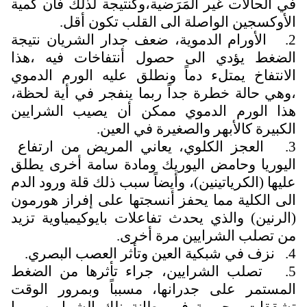
في الحالات غير المَرَضية،وكنتيجة لذلك فأن كمية
الأوكسجين الواصلة الى القلب تكون أقل.
2. الأورام الدموية، ضعف جدار الشريان نتيجة
الضغط يؤدي الى حصول أنتفاخات فيه ،هذا
الانتفاخ يمتلء دماً ونطلق عليه الورم الدموي
،وهي حالة خطرة جداً ربما ينفجر في أية لحظة،
هذا الورم الدموي ممكن أن يصيب الشرايين
الكبيرة كالأبهر والصغيرة في العين.
3. العجز الكلوي، يعاني المريض من ارتفاع
اليوريا وحامض اليوريك ومادة سامة أخرى يطلق
عليها (الكرياتينين)، وأيضاً سبب ذلك قلة ورود الدم
الى الكلية مما يحفز أنسجتها على إفراز هورمون
(الرنين) والذي يحدث تفاعلات بايوكيمياوية تزيد
من تصلب الشرايين مرة أخرى.
4. نزف في شبكية العين وتأثر العصب البصري.
5. تصلب الشرايين، جراء تأثرها من الضغط
المستمر على جدرانها، مسبباً وبمرور الوقت