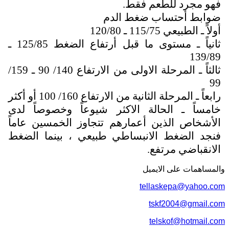
فهو مجرد للطعم فقط.
ضوابط أحتساب ضغط الدم
أولاً ـ الطبيعي 115/75 ـ 120/80
ثانياً ـ مستوى ما قبل أرتفاع الضغط 125/85 ـ
139/89
ثالثاً ـ المرحلة الاولى من الارتفاع 140/ 90 ـ 159/
99
رابعاً ـ المرحلة الثانية من الارتفاع 160/ 100 أو أكثر
خامساً ـ الحالة الاكثر شيوعاً وخصوصاً لدى
الأشخاص الذين أعمارهم تتجاوز الخمسين عاماً
فنجد الضغط الانبساطي طبيعي ، بينما الضغط
الانقباضي مرتفع.
والمساهمات علی الایمیل
tellaskepa@yahoo.com
tskf2004@gmail.com
telskof@hotmail.com