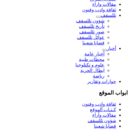
مقالات واراء
ثقافة وادب وفنون
تللسقف
شؤون تللسقف
تأريخ تللسقف
صور تللسقف
عوائل تللسقف
قضايا شعبنا
أخبار
أخبار عامة
محطات طبية
علوم و تکنلوجیا
ابطال الحرية
رياضة
حوارات وتقارير
ابواب الموقع
ثقافة وادب وفنون
كـتـاب ألموقع
مقالات وآراء
شؤون تللسقف
قضايا شعبنا