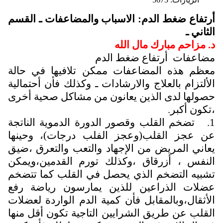
أرتفاع ضغط الدم: الاسباب والمضاعفات ـ القسم
الثاني ـ
د. مزاحم مبارك مال الله
مضاعفات أرتفاع ضغط الدم
معظم هذه المضاعفات ممكن تلافيها في حالة
الألتزام بالعلاج والارشادات ـ وكذلك فأن أحتمالية
حصولها لدى الذين يعانون من مشاكل صحية أخرى
،تكون أكبر.
1. تضخم القلب وقصور الدورة الدموية الناتجة
عن عجز القلب(وعجز الفلب درجات)، وحينها
يعاني المريض من الإجهاد والتعب والتعرق ،ضيق
النفس ، أزرقاق ،وكذلك تورم القدمين،ويمكن
تشبيه التضخم الذي يحصل في القلب كما تتضخم
عضلات الذراعين للذين يمارسون رياضة رفع
الأثقال،وبالمقابل فأن كمية الدم الواردة لعضلات
القلب عن طريق الشرايين التاجية تكون أقل منها