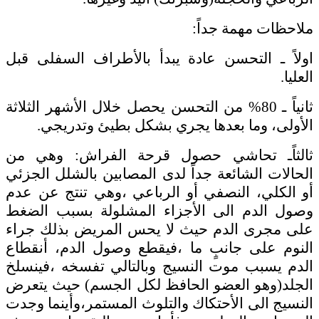
ملاحظات مهمة جداً:
اولاً ـ التحسن عادة يبدأ بالأطراف السفلى قبل
العليا.
ثانياً ـ 80% من التحسن يحصل خلال الأشهر الثلاثة
الأولى، وما بعدها يجري بشكل بطيئ وتدريجي.
ثالثاًـ تحاشي حصول قرحة الفراش: وهي من
الحالات الشائعة جداً لدى المصابين بالشلل الجزئي
أو الكلي، النصفي أو الرباعي ،وهي تنتج عن عدم
وصول الدم الى الأجزاء المشلولة بسبب الضغط
على مجرى الدم حيث لا يحس المريض بذلك جراء
النوم على جانبٍ ما ،فيقطع وصول الدم، أنقطاع
الدم يسبب موت النسيج وبالتالي تفسخه ،فينسلخ
الجلد(وهو العضو الحافظ لكل الجسم) حيث يتعرض
النسيج الى الأحتكاك والتلوث المستمر،وأينما وجدت