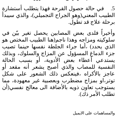
5. في حالة حصول القرحة فهذا يتطلب أستشارة
الطبيب المعني(وهو الجراح التجميلي)، والذي سيبدأ
برحلة علاج قد تطول.
وأخيراً فلدى بعض المصابين يحصل تغير بيّن في
سلوكيته ومزاجه وهذا ناجم(هنا الطبيب المختص هو
الذي يحدد) ،أما جراء الجلطة نفسها حينما تصيب
جزء الدماغ المسؤول عن المزاج والسلوك، وبذلك
يستدعي أعطاء بعض الأدوية، أو بسبب الحالة
النفسية للمصاب والذي أصبح يشعر أنه مقعد أو
عاجز بالأكراه ،فينعكس ذلك الشعور على شكل
توتر،او بمزاج مضطرب وبعصبية غير معهودة، مما
يستوجب تعاون ذويه بالأضافة الى معالج نفسي(أن
تطلب الأمر ذك).
والمساهمات علی الایمیل