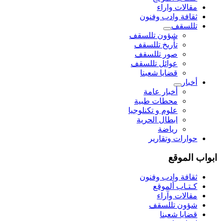
مقالات واراء
ثقافة وادب وفنون
تللسقف
شؤون تللسقف
تأريخ تللسقف
صور تللسقف
عوائل تللسقف
قضايا شعبنا
أخبار
أخبار عامة
محطات طبية
علوم و تکنلوجیا
ابطال الحرية
رياضة
حوارات وتقارير
ابواب الموقع
ثقافة وادب وفنون
كـتـاب ألموقع
مقالات وآراء
شؤون تللسقف
قضايا شعبنا