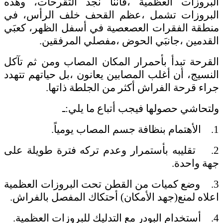
البروزات العظمية ،فأننا نجد التقرحات، وهذه
البروزات تشمل ،عظم القحف خلف الرأس، في
منطقة الفقرات العصعصية في أسفل الظهر، كعبَي
القدمين ،جانبَي الحوض ،مفصلي المرفقين.
القرحة تبدأ بأحمرار المكان المصاب ومن ثم تآكل
النسيج، أن أغلب المصابين يعانون ،بل حياتهم تتهدد
جراء قرحة الفراش أكثر من الجلطة ذاتها.
ولتحاشي حصولها فيجب أتباع ما يلي:ـ
1. الأهتمام بنظافة جسم المصاب يومياً.
2. تقليبه بأستمرار وعدم تركه فترة طويلة على
جهة واحدة.
3. وضع كميات من القطن تحت البروزات العظمية
اعلاه لمنع(جهد الأمكان) أحتكاك المفصل بالفراش.
4. أستخدام البودر مع التدليك للبروزات العظمية.