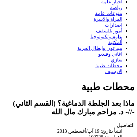
اخبار عامة
رياضة
منوعات عامة
المراة والاسرة
اصدارات
أمور تللسقف
علوم وتكنولوجيا
ألمكتبة
مبدعون وابطال الحرية
اغاني وفيديو
تعازي
محطات طبية
الارشيف
محطات طبية
ماذا بعد الجلطة الدماغية؟ (القسم الثاني)
-//- د. مزاحم مبارك مال الله
التفاصيل
انشأ بتاريخ: 19 آب/أغسطس 2013
الزيارات: 102728