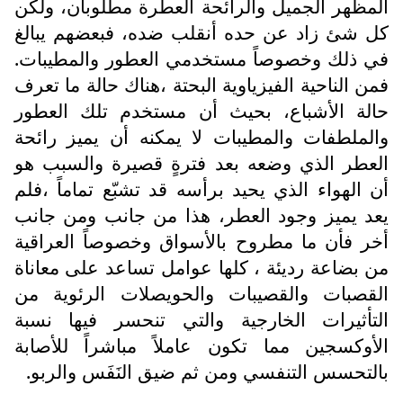
المظهر الجميل والرائحة العطرة مطلوبان، ولكن
كل شئ زاد عن حده أنقلب ضده، فبعضهم يبالغ
في ذلك وخصوصاً مستخدمي العطور والمطيبات.
فمن الناحية الفيزياوية البحتة ،هناك حالة ما تعرف
حالة الأشباع، بحيث أن مستخدم تلك العطور
والملطفات والمطيبات لا يمكنه أن يميز رائحة
العطر الذي وضعه بعد فترةٍ قصيرة والسبب هو
أن الهواء الذي يحيد برأسه قد تشبّع تماماً ،فلم
يعد يميز وجود العطر، هذا من جانب ومن جانب
أخر فأن ما مطروح بالأسواق وخصوصاً العراقية
من بضاعة رديئة ، كلها عوامل تساعد على معاناة
القصبات والقصيبات والحويصلات الرئوية من
التأثيرات الخارجية والتي تنحسر فيها نسبة
الأوكسجين مما تكون عاملاً مباشراً للأصابة
بالتحسس التنفسي ومن ثم ضيق النَفَس والربو.