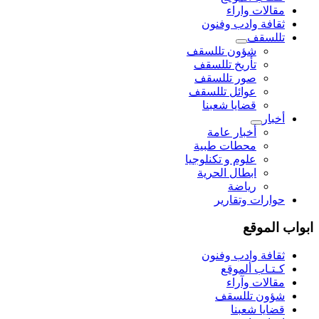
مقالات واراء
ثقافة وادب وفنون
تللسقف
شؤون تللسقف
تأريخ تللسقف
صور تللسقف
عوائل تللسقف
قضايا شعبنا
أخبار
أخبار عامة
محطات طبية
علوم و تکنلوجیا
ابطال الحرية
رياضة
حوارات وتقارير
ابواب الموقع
ثقافة وادب وفنون
كـتـاب ألموقع
مقالات وآراء
شؤون تللسقف
قضايا شعبنا