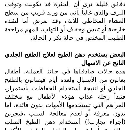
دقائق قليلة نرى أن الخثرة قد تكونت وتوقف
النزف والذي غالباً يأتي من وريد قريب من سطح
العشاء المخاطي للأنف وقد تعرض أما لشدة
خارجية أو تيبس وجفاف أو التهاب، المهم مراجعة
الطبيب المختص في حالة تكرار الحالة.
البعض يستخدم دهن الطبخ لعلاج الطفح الجلدي
الناتج عن الاسهال
هذه حالات صادفناها في حياتنا العملية، أطفال
يعانون من الأسهال ولعدة أيام فيصابون بالطفح
الجلدي أو لنتيجة أستخدام الحفاظات بأستمرار،
فتبدأ رحلة عذاب هؤلاء الأطفال مع مختلف
المراهم التي تستخدمها الأمهات بدون فائدة، أما
بدون معرفة أو لعدم معالجة السبب ،فيجربن
(أجراء تجارب!) أستخدام دهن الطبخ الصلب
،والنتيجة أصابة جلد الطفل الرقيق بالأكزما