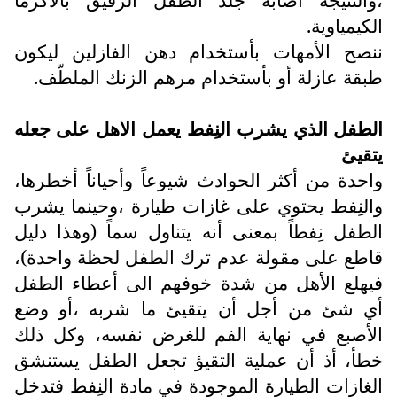
الكيمياوية.
ننصح الأمهات بأستخدام دهن الفازلين ليكون
طبقة عازلة أو بأستخدام مرهم الزنك الملطّف.
الطفل الذي يشرب النِفط يعمل الاهل على جعله
يتقيئ
واحدة من أكثر الحوادث شيوعاً وأحياناً أخطرها،
والنِفط يحتوي على غازات طيارة ،وحينما يشرب
الطفل نِفطاً بمعنى أنه يتناول سماً (وهذا دليل
قاطع على مقولة عدم ترك الطفل لحظة واحدة)،
فيهلع الأهل من شدة خوفهم الى أعطاء الطفل
أي شئ من أجل أن يتقيئ ما شربه ،أو وضع
الأصبع في نهاية الفم للغرض نفسه، وكل ذلك
خطأ، أذ أن عملية التقيؤ تجعل الطفل يستنشق
الغازات الطيارة الموجودة في مادة النِفط فتدخل