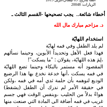
الزيارات: 20048
أخطاء شائعة.. يجب تصحيحها -القسم الثالث ـ
د. مزاحم مبارك مال الله
استخدام اللهايّة
لم يلد الطفل وفي فمه لهايّة
فهذا فعل الأهل وتحديداً الأبوين، وحينما نسألهم
،لِمَ هذه اللهايّة، يقولان : "ما يسكت"!
المقصود أنه مستمر بالبكاء وحينما تضع اللهايّة
في فمه يسكت ،أنها خدعة نخدع بها هذا الرضيع
الوديع لنوهمه بأن حلمة ثدي أمه في فمه ،ولكن
في حقيقة الأمر لم ندرك أن الطفل (يشفط)
هواءً بدلاً من الحليب ،وبنفس الوقت فهي جسم
غريب في فمه أضافة الى المادة التي صنعت منها