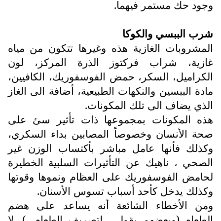
وجود حك مستمر فيهما.
شرب الببسي والكوكا
المشروبات الغازية هذه وغيرها تتكون من مياه
غازية، شراب فركتوز الذرة المركز، لون
الكراميل، السكر، حمض الفوسفوريك، الكافيين،
مادة الببسين والنكهات الطبيعية، أضافة الى الغاز
الذي يضاف الى تلك المكونات.
هذه المكونات بمجموعها ذات تأثير سئ على
صحة الأنسان وخصوصاً المصابين بداء السكري،
وكذلك فأنها عامل مباشر بأكتساب الوزن غير
الصحي ، ناهيك عن التأثيرات السلبية الخطيرة
لحامض الفوسفوريك على العظام ونموها وقوتها
وكذلك يدخل كأحد أسباب تسوس الأسنان.
ومن الأخطاء الشائعة أنه يساعد على هضم
الطعام (وبعضهم يقول ـ لتصريف الطعام ـ)، لا