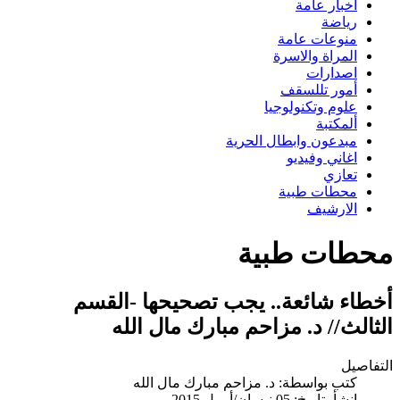
اخبار عامة
رياضة
منوعات عامة
المراة والاسرة
اصدارات
أمور تللسقف
علوم وتكنولوجيا
ألمكتبة
مبدعون وابطال الحرية
اغاني وفيديو
تعازي
محطات طبية
الارشيف
محطات طبية
أخطاء شائعة.. يجب تصحيحها -القسم
الثالث// د. مزاحم مبارك مال الله
التفاصيل
كتب بواسطة:
د. مزاحم مبارك مال الله
انشأ بتاريخ: 05 نيسان/أبريل 2015