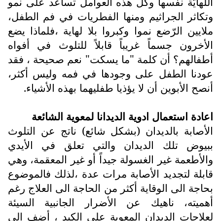
اللهايّة نفسها وكل هذه العوامل تساعد على نمو
وتكاثر الجراثيم ومنها الفطريات في فم الطفل،
ملايين الرّضع نموا وكبروا بلا لهاية ،فلماذا يضع
الأخرون جسماً غريباً قابلاً للتلوث في أفواه
أطفالهم؟ أن كلمة "ما يسكت" نعم صحيحة ، فقد
عودنا الطفل على وجودها في فمه وليس أكثر،
أنصح الأبوين أن لا يؤذيا طفليهما بهذه الأشياء.
اعادة استعمال ادوية الديدانا لمعوية الشائعة
الأصابة بالديدان (بشكل شائع) ناتج عن التلوث
ببيوض تلك الديدان والتي تعلق في الأيدي
والأطعمة غير الغسولة جيداً أو غير المعقمة، وهي
قابلة لتجديد الأصابة مرات عدة ،لذلك فالموضوع
بحاجة الى الوقاية أكثر من الحاجة الى العلاج رغم
أهميته، ناهيك عن الأضرار الجانبية السيئة
لعلاجات الديدان المعوية على الكبد ، أضف الى