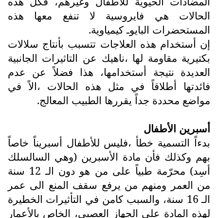
المضادات الحيوية للأطفال وغيرهم، فكل هذه
الحالات هي فايروسية لا تنفع معها هذه
المستحضرات البايوـ كيمياوية.
إن أستخدام هذه العلاجات تتسبب بأنتاج سلالات
بكتيرية مقاومة لها ،ناهيك عن التاثيرات الجانبية
العديدة نتيجة أستخدامها، هذا فضلاً عن عدم
فائدتها أطلاقاً في مثل هذه الحالات ،الاً في
مواضع محددة جداً يقررها الطبيب المعالج.
أسبرين الأطفال
بدءاً التسمية خطأ ،فليس للأطفال أسبريناً خاصاً
بهم وكذلك فأن مادة الأسبرين (وهي السالسلك
أسِد) محرّمة طبياً على من هو دون الـ 12 سنة
من العمر ومنهم من يرفع سقف المنع الى عمر
الـ 16 سنة، والسبب كامن في التأثيرات الخطيرة
لهذه المادة على الجهاز العصبي، الخاص بالأعمار