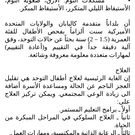
•
مشكلات النوم: الأرق، صعوبة النوم،
الأستيقاظ الليلي المتكرر، الأستيقاظ المبكر.
أن بلداناً متقدمة كاليابان والولايات المتحدة
الأميركية سنت ألزاماً بفحص الأطفال للفئة
العمرية (1.5 – 2) سنة بحثاً عن حالات التوحد، وفق
آلية دقيقة جداً في التقييم و(أعادة التقييم)
لمهارات متعددة معلومة معروفة وشائعة.
العلاج
إن الغاية الرئيسية لعلاج أطفال التوحد هي تقليل
العجز الناجم عن الحالة ومساعدة الأسرة أضافة
الى زيادة الوعي المجتمعي. ويمكن تركيز العلاج
على:
أولاً ـ برامج التعليم المستمر.
ثانياً ـ العلاج السلوكي في المراحل المبكرة من
الحياة.
ثالثاً ـ الرعاية الذاتية والمكتسبة، ومهارات العمل.