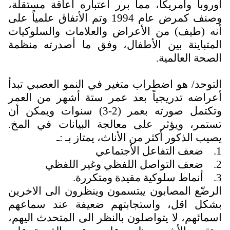
اوروبا وأمريكا، مما برر اعتباره اعاقة مستقلة،
وصنف كمرض عام 1994 وتم الأتفاق علمياً على
أنه (طيف) من الأعراض والعلامات والسلوكيات
المتباينة بين الأطفال، وفق ما أصدرته منظمة
الصحة العالمية.
التوحد/ هو اضطراب متغير في النمو العصبي تبدأ
أعراضه تدريجياً بعد عمر ستة أشهر من العمر
وتكتمل صورته بعمر (2-3) سنوات ويمكن أن
تستمر، ويؤثر على معالجة البيانات في المخ.
يصيب الذكور أكثر من الأناث، يمتاز بـ :ـ
1.
ضعف التفاعل الأجتماعي
2.
ضعف التواصل اللفظي وغير اللفظي
3.
أنماط سلوكية مقيدة ومتكررة.
الرضّع المصابون يبتسمون وينظرون الى الاخرين
بشكل اقل، واستجابتهم ضعيفة عند سماعهم
اسمائهم، لا يتواصلون بالنظر الى المتحدث اليهم،