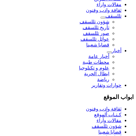
مقالات واراء
ثقافة وادب وفنون
تللسقف
شؤون تللسقف
تأريخ تللسقف
صور تللسقف
عوائل تللسقف
قضايا شعبنا
أخبار
أخبار عامة
محطات طبية
علوم و تکنلوجیا
ابطال الحرية
رياضة
حوارات وتقارير
ابواب الموقع
ثقافة وادب وفنون
كـتـاب ألموقع
مقالات وآراء
شؤون تللسقف
قضايا شعبنا