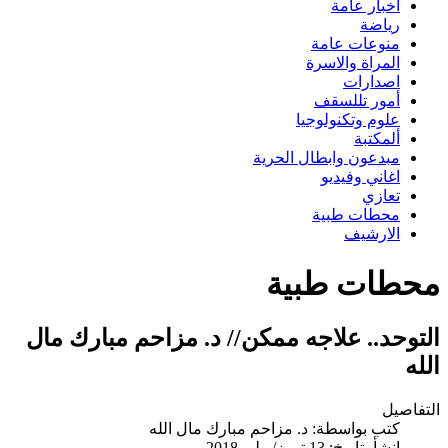
اخبار عامة
رياضة
منوعات عامة
المراة والاسرة
اصدارات
أمور تللسقف
علوم وتكنولوجيا
ألمكتبة
مبدعون وابطال الحرية
اغاني وفيديو
تعازي
محطات طبية
الارشيف
محطات طبية
التوحد.. علاجه ممكن// د. مزاحم مبارك مال
الله
التفاصيل
كتب بواسطة:
د. مزاحم مبارك مال الله
انشأ بتاريخ: 13 تموز/يوليو 2018