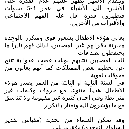
وبتقدم الأشهر يظهر عليهم عدم القدرة على
الأشارة الى الأشياء. في عمر 3-5 سنوات
فيظهرون قدرة اقل على الفهم الاجتماعي
والأقتراب من الأخرين.
يعاني هؤلاء الاطفال بشعور قوي ومتكرر بالوحدة
مقارنة بأقرانهم غير المصابين، لذلك فهم نادراً ما
يحتفظون بصداقات.
ثلث المصابين تنتابهم نوبات غضب عدوانية تنتج
عن تحطيم بعض الممتلكات كما أنهم يعانون من
معوقات لغوية.
في السنة الثانية او الثالثة من العمر يصدر هؤلاء
الاطفال هذيناً متنوعاً مع حروف وكلمات غير
مترابطة وفي احيان كثيرة غير مفهومة ولا تتناسق
مع ما يؤشرون اليه وتمتاز بالتكرار.
وقد تمكن العلماء من تحديد (مقياس تقدير
السلوك التوحدي) وفق ما يلي: